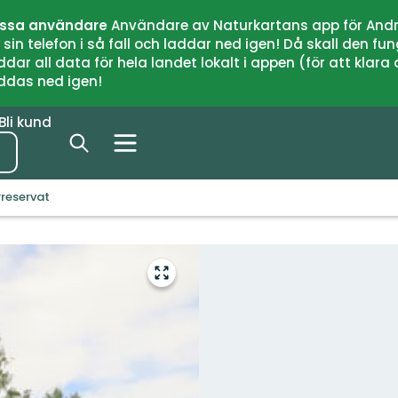
issa användare
Användare av Naturkartans app för Andr
n telefon i så fall och laddar ned igen! Då skall den fun
 all data för hela landet lokalt i appen (för att klara of
addas ned igen!
Bli kund
rreservat
Gå
till
helskärmsläge