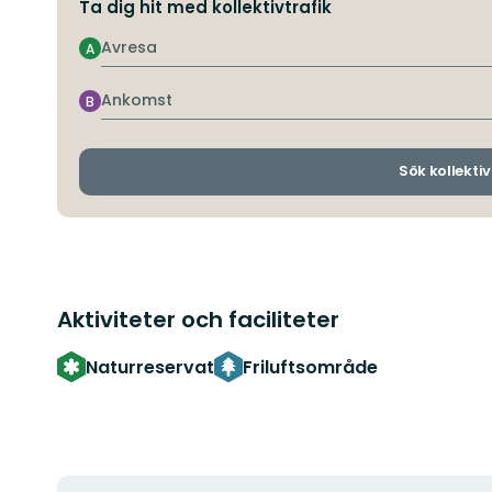
Ta dig hit med kollektivtrafik
Avresa
A
Ankomst
B
Sök kollektiv
Aktiviteter och faciliteter
Naturreservat
Friluftsområde