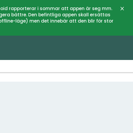
oid rapporterar i sommar att appen är seg mm.
Stän
gera bättre. Den befintliga appen skall ersättas
fline-läge) men det innebär att den blir för stor