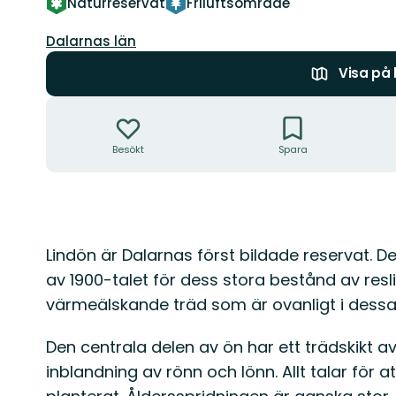
Naturreservat
Friluftsområde
Län:
Dalarnas län
Visa på
Åtgärder
Besökt
Spara
Beskrivning
Lindön är Dalarnas först bildade reservat.
av 1900-talet för dess stora bestånd av resli
värmeälskande träd som är ovanligt i dessa 
Den centrala delen av ön har ett trädskikt 
inblandning av rönn och lönn. Allt talar för a