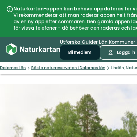
Naturkartan-appen kan behöva uppdateras för v
Vi rekommenderar att man raderar appen helt från si
av en ny app efter sommaren. Den gamla appen laddar
för vissa telefoner - då behöver den raderas och l
Utforska
Guider
Län
Kommuner
Bli medlem
Logga in
Dalarnas län
Bästa naturreservaten i Dalarnas län
Lindön, Natu