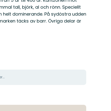
från 5 år till 400 år. Kantzonen mot
l tall, björk, al och rönn. Speciellt
n helt dominerande. På sydöstra udden
rken täcks av barr. Övriga delar är
r...