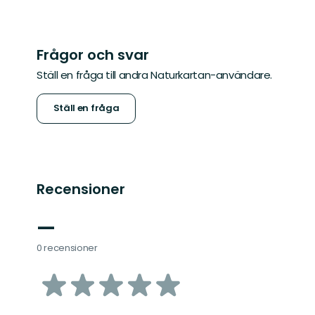
Frågor och svar
Ställ en fråga till andra Naturkartan-användare.
Ställ en fråga
Recensioner
—
0 recensioner
av
5