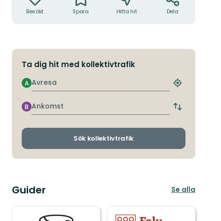
Besökt
Spara
Hitta hit
Dela
Ta dig hit med kollektivtrafik
Avresa
A
Hitta
närmaste
hållplats
Ankomst
B
Byt
avgångs-
och
ankomsthållp
Sök kollektivtrafik
Guider
Se alla