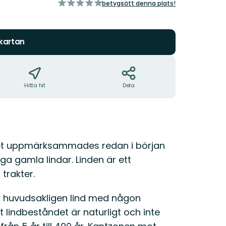
av
betygsätt denna plats!
5
stjärnor
 kartan
Hitta hit
Dela
 Det uppmärksammades redan i början
ga gamla lindar. Linden är ett
trakter.
av huvudsakligen lind med någon
tt lindbeståndet är naturligt och inte