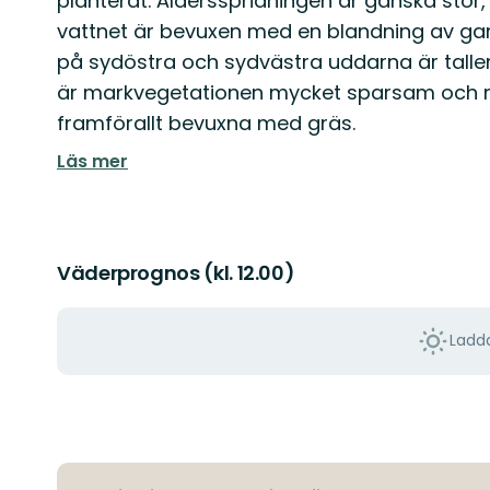
planterat. Åldersspridningen är ganska stor, 
vattnet är bevuxen med en blandning av gamma
på sydöstra och sydvästra uddarna är talle
är markvegetationen mycket sparsam och ma
framförallt bevuxna med gräs.
Läs mer
Väderprognos (kl. 12.00)
Ladda