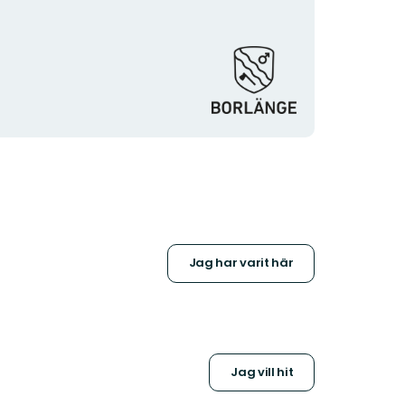
Organisationens
logotyp
Jag har varit här
Jag vill hit