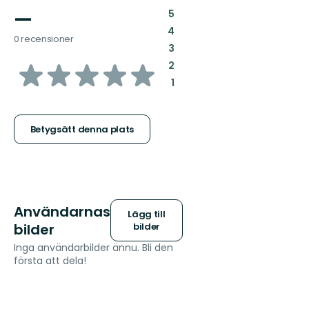
—
:
5
:
4
0 recensioner
:
3
av
:
2
:
1
5
stjärnor
Betygsätt denna plats
Användarnas
Lägg till
bilder
bilder
Inga användarbilder ännu. Bli den
första att dela!