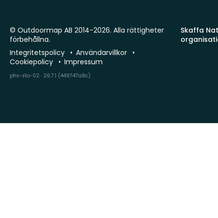
© Outdoormap AB 2014-2026. Alla rättigheter
Skaffa Natu
förbehållna.
organisat
Integritetspolicy
Användarvillkor
Cookiepolicy
Impressum
phx-sto-02 · 26.7.1 (449747a8c)