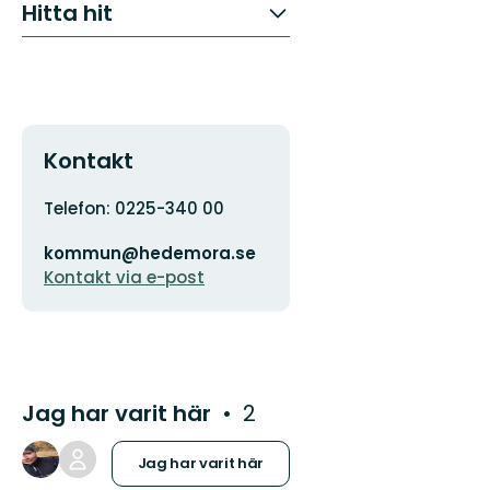
Hitta hit
Kontakt
Adress
Telefon: 0225-340 00
E-
kommun@hedemora.se
postadress
Kontakt via e-post
Jag har varit här
2
Jag har varit här