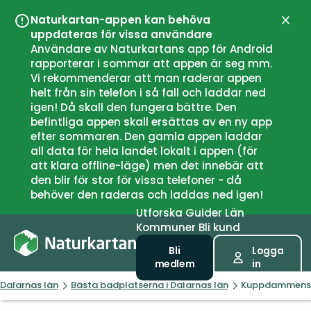
Naturkartan-appen kan behöva
Stän
uppdateras för vissa användare
Användare av Naturkartans app för Android
rapporterar i sommar att appen är seg mm.
Vi rekommenderar att man raderar appen
helt från sin telefon i så fall och laddar ned
igen! Då skall den fungera bättre. Den
befintliga appen skall ersättas av en ny app
efter sommaren. Den gamla appen laddar
all data för hela landet lokalt i appen (för
att klara offline-läge) men det innebär att
den blir för stor för vissa telefoner - då
behöver den raderas och laddas ned igen!
Utforska
Guider
Län
Kommuner
Bli kund
Bli
Logga
medlem
in
Dalarnas län
Bästa badplatserna i Dalarnas län
Kuppdammens 