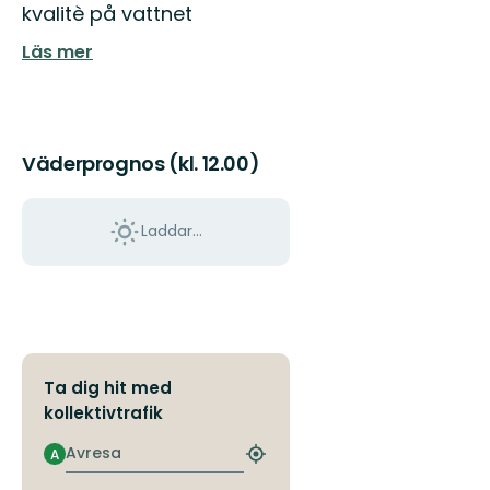
kvalitè på vattnet
nära.
Nära
Läs mer
till
upplevelser,
nära
t...
Väderprognos (kl. 12.00)
Laddar...
Ta dig hit med
kollektivtrafik
Avresa
A
Hitta
närmaste