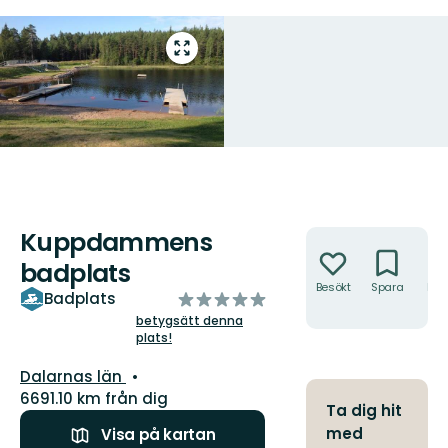
Gå
till
helskärmsläge
Kuppdammens
Åtgärder
badplats
Besökt
Spara
Hitt
av
Badplats
hit
5
betygsätt denna
plats!
stjärnor
Län:
Dalarnas län
6691.10 km från dig
Ta dig hit
med
Visa på kartan