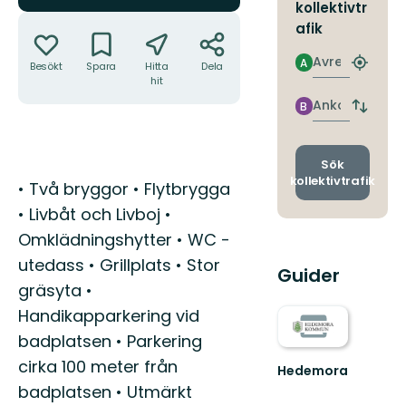
kollektivtr
Åtgärder
afik
Avresa
A
Besökt
Spara
Hitta
Dela
Hitta
hit
närmas
hållpla
Ankomst
B
Byt
avgång
och
ankomst
Sök
kollektivtrafik
Beskrivning
• Två bryggor • Flytbrygga
• Livbåt och Livboj •
Omklädningshytter • WC -
utedass • Grillplats • Stor
Guider
gräsyta •
Handikapparkering vid
badplatsen • Parkering
cirka 100 meter från
Hedemora
Hedemora
badplatsen • Utmärkt
är