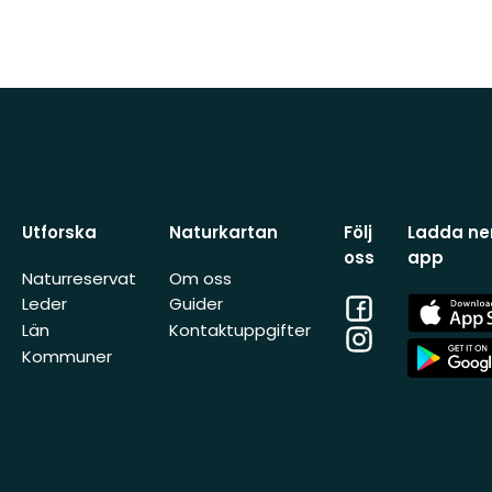
Utforska
Naturkartan
Följ
Ladda ner
oss
app
Naturreservat
Om oss
Facebook
App
Leder
Guider
Store
Län
Kontaktuppgifter
Instagram
App
Kommuner
Store