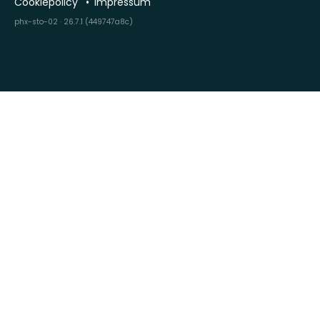
Cookiepolicy
Impressum
phx-sto-02 · 26.7.1 (449747a8c)