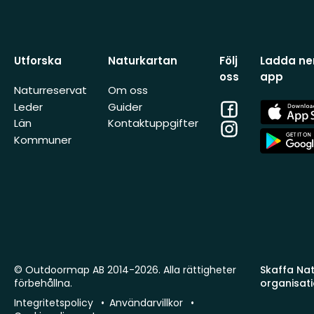
Utforska
Naturkartan
Följ
Ladda ner
oss
app
Naturreservat
Om oss
Facebook
App
Leder
Guider
Store
Län
Kontaktuppgifter
Instagram
App
Kommuner
Store
© Outdoormap AB 2014-2026. Alla rättigheter
Skaffa Natu
förbehållna.
organisat
Integritetspolicy
Användarvillkor