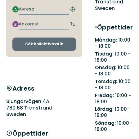
Transtrand
Sweden
Avresa
A
Hitta
närmaste
hållplats
Ankomst
B
Öppettider
Byt
avgångs-
och
Måndag:
10:00
ankomsthållplatser
Sök kollektivtrafik
- 18:00
Tisdag:
10:00 -
18:00
Onsdag:
10:00
- 18:00
Torsdag:
10:00
Adress
- 18:00
Fredag:
10:00 -
Sjungarvägen 4A
18:00
780 68 Transtrand
Lördag:
10:00 -
Sweden
18:00
Söndag:
10:00 -
18:00
Öppettider