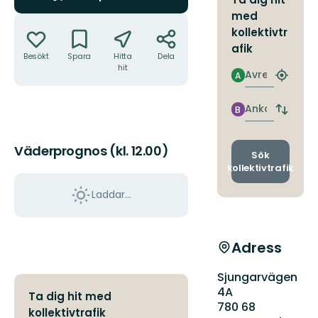
med
Åtgärder
kollektivtr
afik
Besökt
Spara
Hitta
Dela
hit
Avresa
A
Hitta
närmas
hållpla
Ankomst
B
Byt
avgång
och
Väderprognos (kl. 12.00)
ankomst
Sök
kollektivtrafik
Laddar...
Adress
Sjungarvägen
4A
Ta dig hit med
780 68
kollektivtrafik