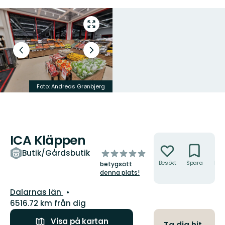
Gå
till
helskärmsläge
Föregående
Nästa
bild
bildspel
Foto:
Andreas Grønbjerg
Foto:
Andreas Grønbjerg
ICA Kläppen
Åtgärder
av
Butik/Gårdsbutik
5
Besökt
Spara
Hitt
betygsätt
hit
stjärnor
denna plats!
Län:
Dalarnas län
6516.72 km från dig
Visa på kartan
Ta dig hit