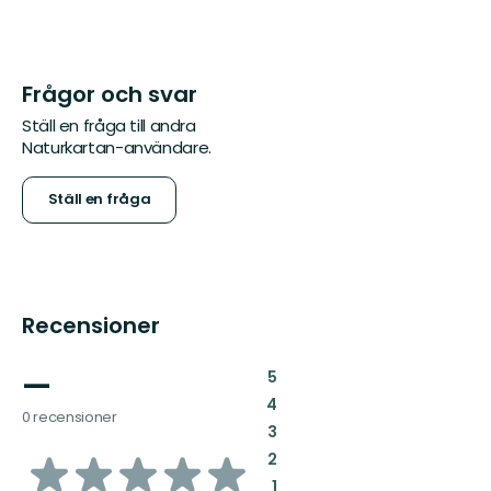
Frågor och svar
Ställ en fråga till andra
Naturkartan-användare.
Ställ en fråga
Recensioner
—
:
5
:
4
0 recensioner
:
3
av
:
2
:
1