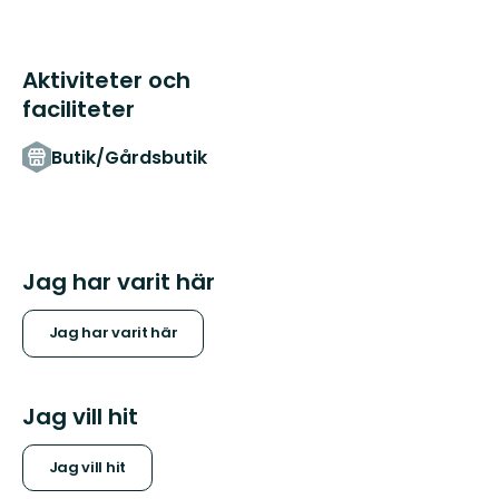
till
vår
fantastiska
fjällvärld
Aktiviteter och
fylld...
faciliteter
Butik/Gårdsbutik
Jag har varit här
Jag har varit här
Jag vill hit
Jag vill hit