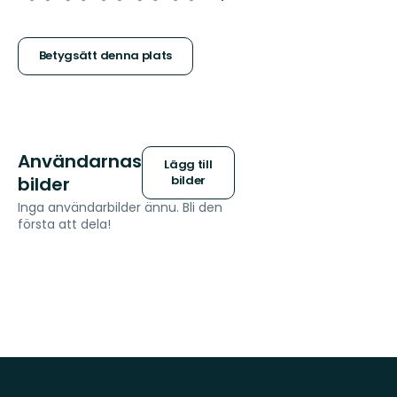
5
stjärnor
Betygsätt denna plats
Användarnas
Lägg till
bilder
bilder
Inga användarbilder ännu. Bli den
första att dela!