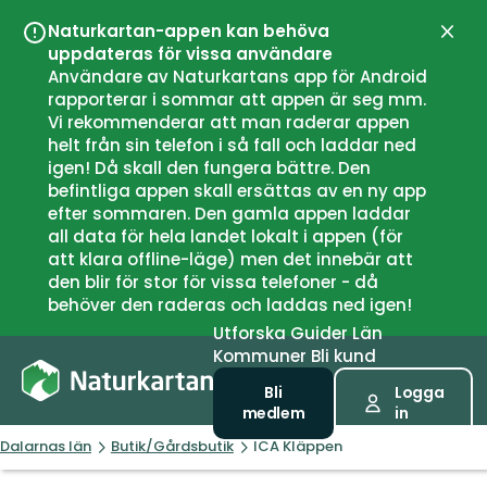
Naturkartan-appen kan behöva
Stän
uppdateras för vissa användare
Användare av Naturkartans app för Android
rapporterar i sommar att appen är seg mm.
Vi rekommenderar att man raderar appen
helt från sin telefon i så fall och laddar ned
igen! Då skall den fungera bättre. Den
befintliga appen skall ersättas av en ny app
efter sommaren. Den gamla appen laddar
all data för hela landet lokalt i appen (för
att klara offline-läge) men det innebär att
den blir för stor för vissa telefoner - då
behöver den raderas och laddas ned igen!
Utforska
Guider
Län
Kommuner
Bli kund
Bli
Logga
medlem
in
Dalarnas län
Butik/Gårdsbutik
ICA Kläppen