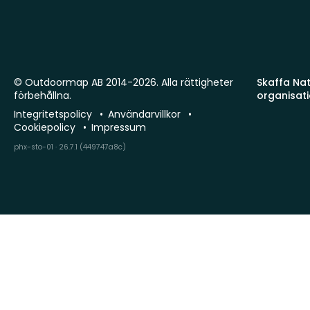
© Outdoormap AB 2014-2026. Alla rättigheter
Skaffa Natu
förbehållna.
organisat
Integritetspolicy
Användarvillkor
Cookiepolicy
Impressum
phx-sto-01 · 26.7.1 (449747a8c)