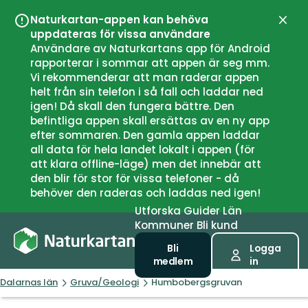
Naturkartan-appen kan behöva
Stän
uppdateras för vissa användare
Användare av Naturkartans app för Android
rapporterar i sommar att appen är seg mm.
Vi rekommenderar att man raderar appen
helt från sin telefon i så fall och laddar ned
igen! Då skall den fungera bättre. Den
befintliga appen skall ersättas av en ny app
efter sommaren. Den gamla appen laddar
all data för hela landet lokalt i appen (för
att klara offline-läge) men det innebär att
den blir för stor för vissa telefoner - då
behöver den raderas och laddas ned igen!
Utforska
Guider
Län
Kommuner
Bli kund
Bli
Logga
medlem
in
Dalarnas län
Gruva/Geologi
Humbobergsgruvan