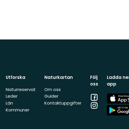
Utforska
Naturkartan
Följ
Ladda ner
oss
app
Naturreservat
Om oss
Facebook
App
Leder
Guider
Store
Län
Kontaktuppgifter
Instagram
App
Kommuner
Store