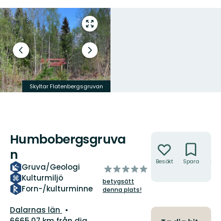
Gå
till
helskärmsläge
Föregående
Nästa
bild
bildspel
Skyltar Flatenbergsgruvan
Kartbild Humbobergsgruvan
Humbobergsgruva
Åtgärder
n
Besökt
Spara
Hitt
Gruva/Geologi
av
hit
Kulturmiljö
5
betygsätt
stjärnor
Forn-/kulturminne
denna plats!
Län:
Dalarnas län
6665.07 km från dig