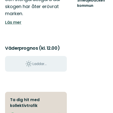
Smedjebacken
kommun
skogen har åter erövrat
Naturen
marken.
i
Smedjebackens
Läs mer
kommun
erbjuder
en
mång...
Väderprognos (kl. 12.00)
Laddar...
Ta dig hit med
kollektivtrafik