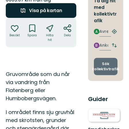
Ta dig hit
med
Visa på kartan
kollektivtr
Åtgärder
afik
Avresa
A
Hitta
Besökt
Spara
Hitta
Dela
närmas
hit
hållpla
Ankomst
B
Byt
avgång
och
ankomst
Sök
kollektivtrafik
Beskrivning
Gruvområde som du når
via vandring från
Flatenberg eller
Humbobergsvägen.
Guider
I området finns sju gruvhål
med skrotsten, grunder
och stengärdesgård där