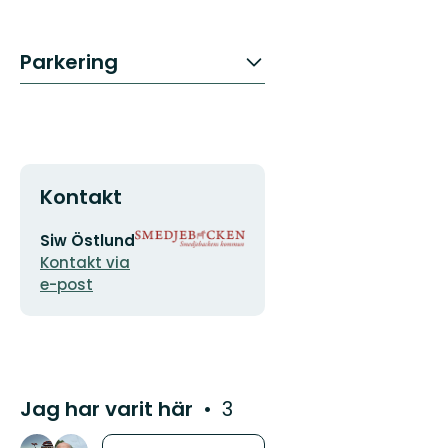
Parkering
Kontakt
E-
Organisationens
Siw Östlund
postadress
logotyp
Kontakt via
e-post
Jag har varit här
3