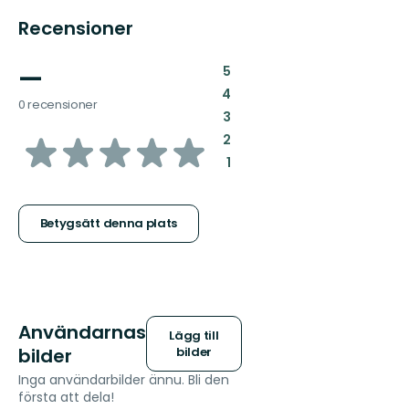
Recensioner
—
:
5
:
4
0 recensioner
:
3
av
:
2
:
1
5
stjärnor
Betygsätt denna plats
Användarnas
Lägg till
bilder
bilder
Inga användarbilder ännu. Bli den
första att dela!