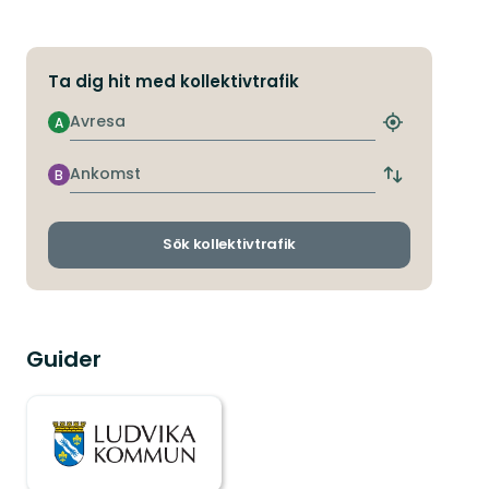
Ta dig hit med kollektivtrafik
Avresa
A
Hitta
närmaste
hållplats
Ankomst
B
Byt
avgångs-
och
ankomsthållp
Sök kollektivtrafik
Guider