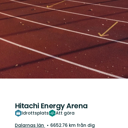
Hitachi Energy Arena
Idrottsplats
Att göra
Län:
Dalarnas län
6652.76 km från dig