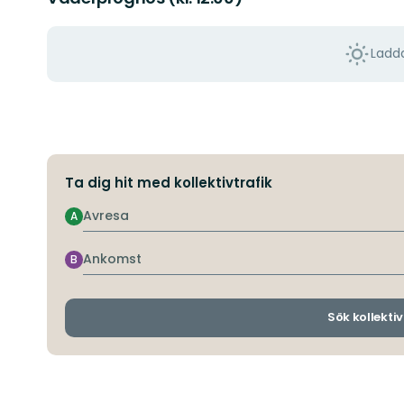
Ladda
Ta dig hit med kollektivtrafik
Avresa
A
Ankomst
B
Sök kollektiv