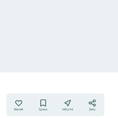
Åtgärder
Besökt
Spara
Hitta hit
Dela