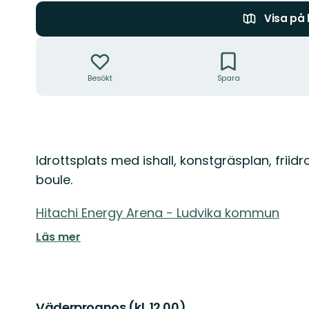
Visa på
Åtgärder
Besökt
Spara
Beskrivning
Idrottsplats med ishall, konstgräsplan, friid
boule.
Hitachi Energy Arena - Ludvika kommun
Läs mer
Väderprognos (kl. 12.00)