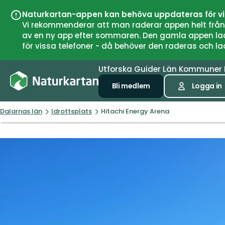
Naturkartan-appen kan behöva uppdateras för v
Vi rekommenderar att man raderar appen helt från si
av en ny app efter sommaren. Den gamla appen laddar
för vissa telefoner - då behöver den raderas och l
Utforska
Guider
Län
Kommuner
Bli medlem
Logga in
Dalarnas län
Idrottsplats
Hitachi Energy Arena