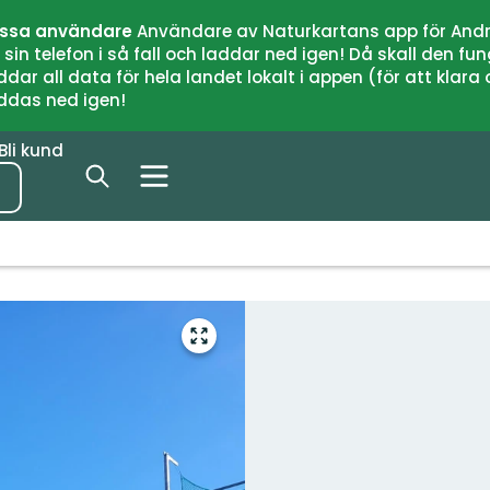
issa användare
Användare av Naturkartans app för Andr
n telefon i så fall och laddar ned igen! Då skall den fun
 all data för hela landet lokalt i appen (för att klara of
addas ned igen!
Bli kund
Gå
till
helskärmsläge