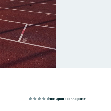
av
betygsätt denna plats!
5
stjärnor