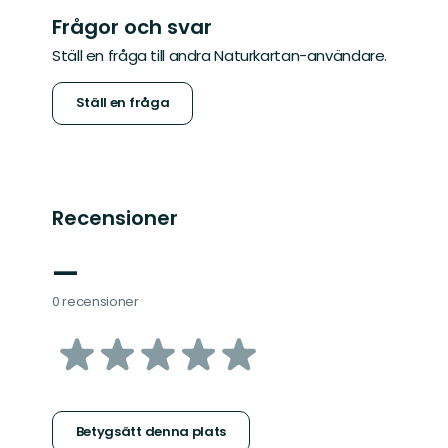
Frågor och svar
Ställ en fråga till andra Naturkartan-användare.
Ställ en fråga
Recensioner
—
0 recensioner
av
5
stjärnor
Betygsätt denna plats