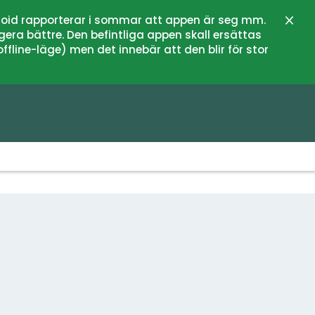
oid rapporterar i sommar att appen är seg mm.
Stän
gera bättre. Den befintliga appen skall ersättas
fline-läge) men det innebär att den blir för stor