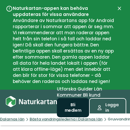
Naturkartan-appen kan behöva
Stän
uppdateras för vissa användare
Användare av Naturkartans app för Android
rapporterar i sommar att appen är seg mm.
Vi rekommenderar att man raderar appen
helt från sin telefon i så fall och laddar ned
igen! Då skall den fungera bättre. Den
befintliga appen skall ersättas av en ny app
efter sommaren. Den gamla appen laddar
all data för hela landet lokalt i appen (för
att klara offline-läge) men det innebär att
den blir för stor för vissa telefoner - då
behöver den raderas och laddas ned igen!
Utforska
Guider
Län
Kommuner
Bli kund
Bli
Logga
medlem
in
Dalarnas län
Bästa vandringslederna i Dalarnas län
Gruvvandri