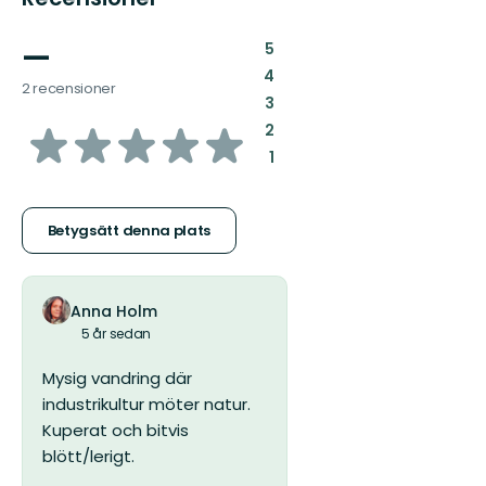
—
:
5
:
4
2 recensioner
:
3
av
:
2
:
1
5
stjärnor
Betygsätt denna plats
Anna Holm
5 år sedan
Mysig vandring där
industrikultur möter natur.
Kuperat och bitvis
blött/lerigt.