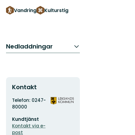
Vandring
Kulturstig
Nedladdningar
Kontakt
Adress
Organisationens
Telefon: 0247-
logotyp
80000
E-
Kundtjänst
postadress
Kontakt via e-
post