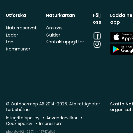
Utforska
Naturkartan
Följ
Ladda ner
oss
app
Naturreservat
Om oss
Facebook
App
Leder
Guider
Store
Län
Kontaktuppgifter
Instagram
App
Kommuner
Store
© Outdoormap AB 2014-2026. Alla rättigheter
Skaffa Natu
förbehållna.
organisat
Integritetspolicy
Användarvillkor
Cookiepolicy
Impressum
phx-sto-02 · 26.7.1 (449747a8c)