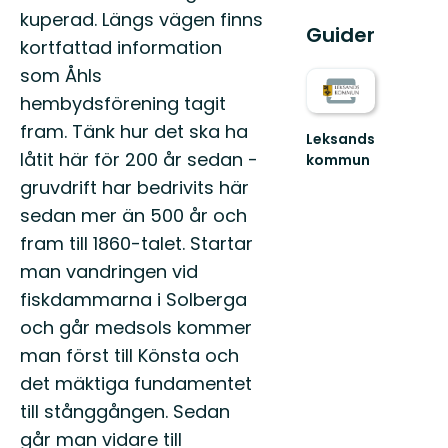
kuperad. Längs vägen finns
Guider
kortfattad information
som Åhls
hembydsförening tagit
fram. Tänk hur det ska ha
Leksands
låtit här för 200 år sedan -
kommun
Välkommen
gruvdrift har bedrivits här
till
sedan mer än 500 år och
Leksands
fantastiska
fram till 1860-talet. Startar
natur!
man vandringen vid
fiskdammarna i Solberga
och går medsols kommer
man först till Könsta och
det mäktiga fundamentet
till stånggången. Sedan
går man vidare till