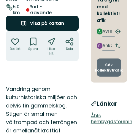
leden
med
5.0
Röd -
km
krävande
kollektivtr
afik
Visa på kartan
Avresa
A
Åtgärder
Hitta
närmas
hållpla
Ankomst
B
Byt
Besökt
Spara
Hitta
Dela
avgång
hit
och
ankomst
Sök
kollektivtrafik
Beskrivning
Vandring genom
kulturhistoriska miljöer och
Länkar
delvis fin gammelskog.
Stigen är smal men
Åhls
hembygdsförenin
vältrampad och terrängen
är emellanåt kraftigt