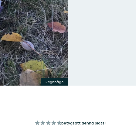
Regnbåge
av
betygsätt denna plats!
5
stjärnor