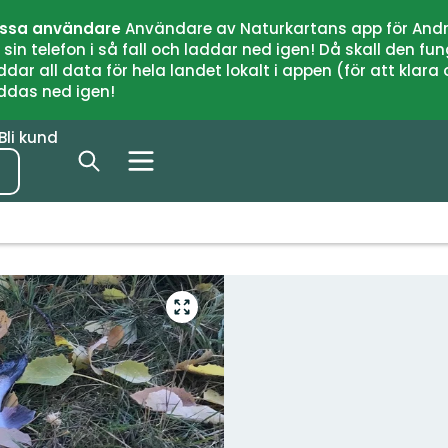
issa användare
Användare av Naturkartans app för Andr
n telefon i så fall och laddar ned igen! Då skall den fun
 all data för hela landet lokalt i appen (för att klara of
addas ned igen!
Bli kund
Gå
till
helskärmsläge