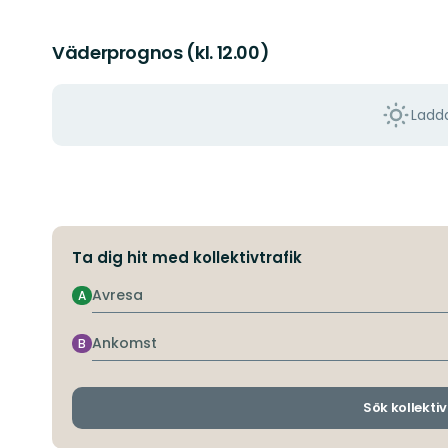
Väderprognos (kl. 12.00)
Ladda
Ta dig hit med kollektivtrafik
Avresa
A
Ankomst
B
Sök kollektiv