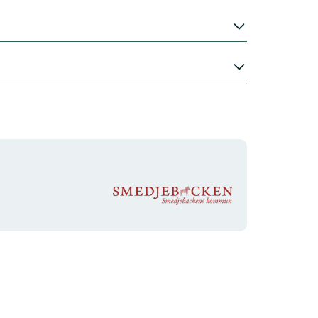
Organisationens
logotyp