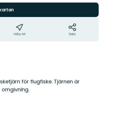
 kartan
Hitta hit
Dela
ketjärn för flugfiske. Tjärnen är
g omgivning.