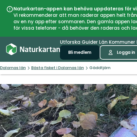
Naturkartan-appen kan behöva uppdateras för v
Vi rekommenderar att man raderar appen helt från si
av en ny app efter sommaren. Den gamla appen laddar
för vissa telefoner - då behöver den raderas och l
Utforska
Guider
Län
Kommuner
Bli medlem
Logga in
Dalarnas län
Bästa fisket i Dalarnas län
Gäddtjärn