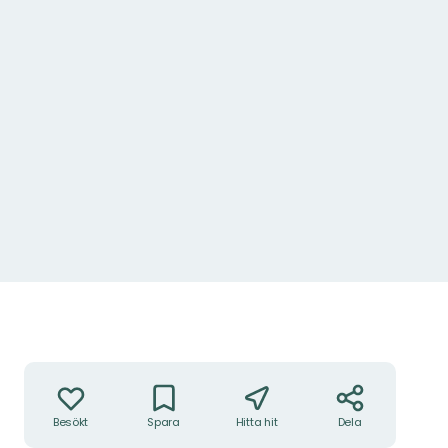
Åtgärder
Besökt
Spara
Hitta hit
Dela