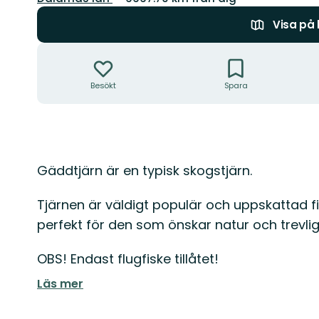
Visa på
Åtgärder
Besökt
Spara
Beskrivning
Gäddtjärn är en typisk skogstjärn.
Tjärnen är väldigt populär och uppskattad fis
perfekt för den som önskar natur och trevli
OBS! Endast flugfiske tillåtet!
Läs mer