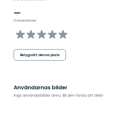
—
0 recensioner
av
5
stjärnor
Betygsätt denna plats
Användarnas bilder
Inga användarbilder ännu. Bli den första att dela!