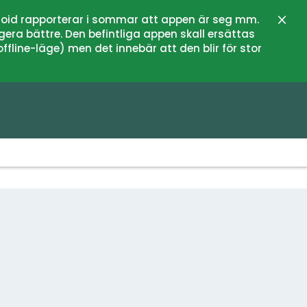
oid rapporterar i sommar att appen är seg mm.
Stän
gera bättre. Den befintliga appen skall ersättas
fline-läge) men det innebär att den blir för stor