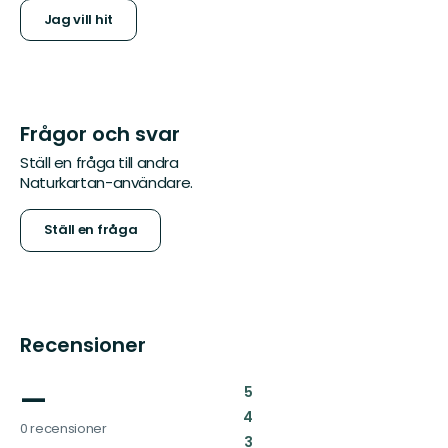
Jag vill hit
Frågor och svar
Ställ en fråga till andra
Naturkartan-användare.
Ställ en fråga
Recensioner
—
:
5
:
4
0 recensioner
:
3