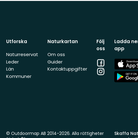
Utforska
Naturkartan
Följ
Ladda ner
oss
app
Naturreservat
Om oss
Facebook
App
Leder
Guider
Store
Län
Kontaktuppgifter
Instagram
App
Kommuner
Store
© Outdoormap AB 2014-2026. Alla rättigheter
Skaffa Natu