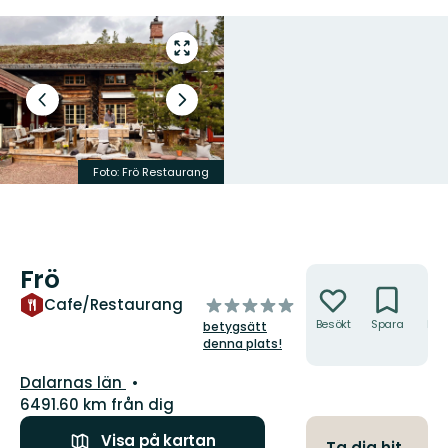
Gå
till
helskärmsläge
Föregående
Nästa
bild
bildspel
Foto:
Frö Restaurang
Foto:
Frö Restaurang
Frö
Åtgärder
av
Cafe/Restaurang
5
Besökt
Spara
Hitt
betygsätt
hit
stjärnor
denna plats!
Län:
Dalarnas län
6491.60 km från dig
Visa på kartan
Ta dig hit