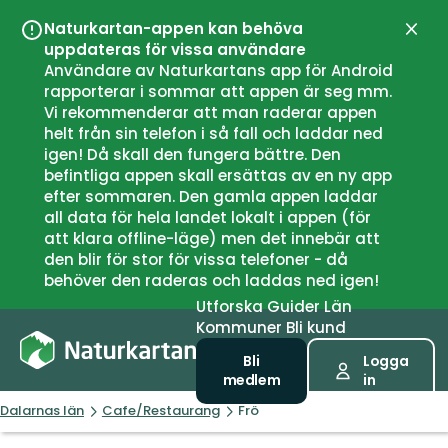
Naturkartan-appen kan behöva
Stän
uppdateras för vissa användare
Användare av Naturkartans app för Android
rapporterar i sommar att appen är seg mm.
Vi rekommenderar att man raderar appen
helt från sin telefon i så fall och laddar ned
igen! Då skall den fungera bättre. Den
befintliga appen skall ersättas av en ny app
efter sommaren. Den gamla appen laddar
all data för hela landet lokalt i appen (för
att klara offline-läge) men det innebär att
den blir för stor för vissa telefoner - då
behöver den raderas och laddas ned igen!
Utforska
Guider
Län
Kommuner
Bli kund
Bli
Logga
medlem
in
Dalarnas län
Cafe/Restaurang
Frö