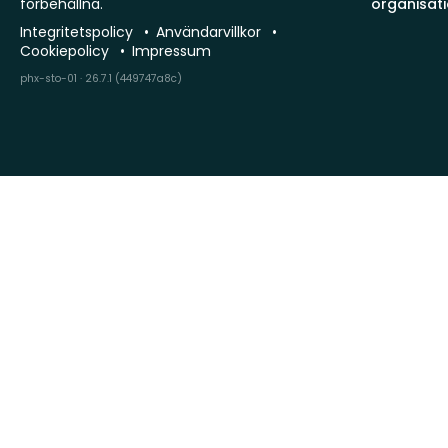
förbehållna.
organisat
Integritetspolicy
Användarvillkor
Cookiepolicy
Impressum
phx-sto-01 · 26.7.1 (449747a8c)