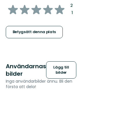
av
:
2
:
1
5
stjärnor
Betygsätt denna plats
Användarnas
Lägg till
bilder
bilder
Inga användarbilder ännu. Bli den
första att dela!