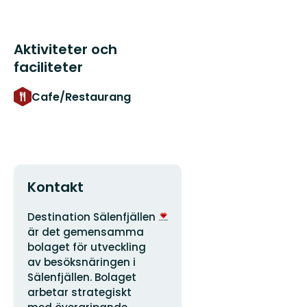
fjällvärld
fylld...
Aktiviteter och
faciliteter
Cafe/Restaurang
Kontakt
Adress
Organisationens
Destination Sälenfjällen
logotyp
är det gemensamma
bolaget för utveckling
av besöksnäringen i
Sälenfjällen. Bolaget
arbetar strategiskt