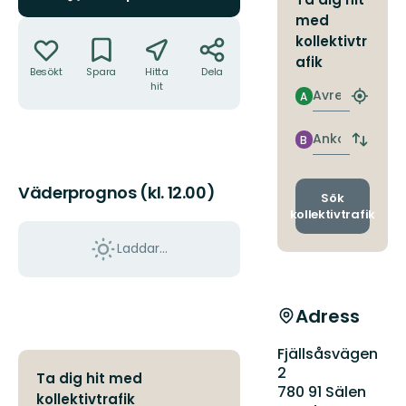
med
Åtgärder
kollektivtr
afik
Besökt
Spara
Hitta
Dela
hit
Avresa
A
Hitta
närmas
hållpla
Ankomst
B
Byt
avgång
och
Väderprognos (kl. 12.00)
ankomst
Sök
kollektivtrafik
Laddar...
Adress
Fjällsåsvägen
2
Ta dig hit med
780 91 Sälen
kollektivtrafik