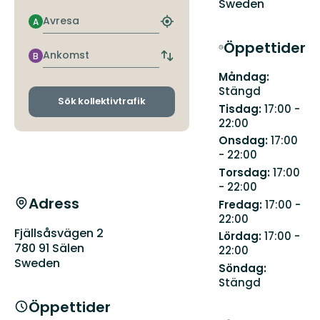
Sweden
Avresa
A
Hitta
närmaste
Öppettider
hållplats
Ankomst
B
Byt
avgångs-
Måndag:
och
Stängd
ankomsthållplatser
Sök kollektivtrafik
Tisdag:
17:00 -
22:00
Onsdag:
17:00
- 22:00
Torsdag:
17:00
- 22:00
Adress
Fredag:
17:00 -
22:00
Fjällsåsvägen 2
Lördag:
17:00 -
780 91 Sälen
22:00
Sweden
Söndag:
Stängd
Öppettider