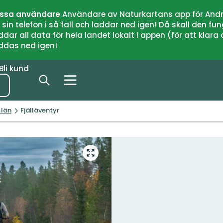
issa användare
Användare av Naturkartans app för Andr
n telefon i så fall och laddar ned igen! Då skall den fun
 all data för hela landet lokalt i appen (för att klara of
addas ned igen!
Bli kund
 län
Fjälläventyr
Gå
till
helskärmsläge