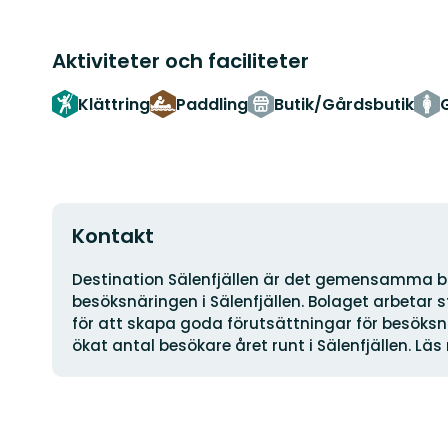
Aktiviteter och faciliteter
Klättring
Paddling
Butik/Gårdsbutik
Kontakt
Adress
Destination Sälenfjällen är det gemensamma bo
besöksnäringen i Sälenfjällen. Bolaget arbetar
för att skapa goda förutsättningar för besöksn
ökat antal besökare året runt i Sälenfjällen. Lä