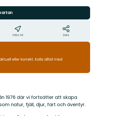
stjärnor
 kartan
Hitta hit
Dela
uell eller korrekt. Kolla alltid med
n 1976 där vi fortsätter att skapa
 natur, fjäll, djur, fart och äventyr.