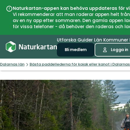
Naturkartan-appen kan behöva uppdateras för v
Vi rekommenderar att man raderar appen helt från si
av en ny app efter sommaren. Den gamla appen laddar
för vissa telefoner - då behöver den raderas och l
Utforska
Guider
Län
Kommuner
Bli medlem
Logga in
Dalarnas län
Bästa paddellederna för kajak eller kanot i Dalarnas