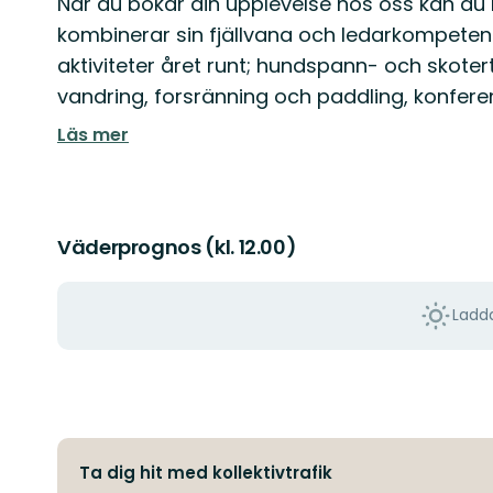
När du bokar din upplevelse hos oss kan du
kombinerar sin fjällvana och ledarkompete
aktiviteter året runt; hundspann- och skotert
vandring, forsränning och paddling, konferen
Läs mer
Väderprognos (kl. 12.00)
Ladda
Ta dig hit med kollektivtrafik