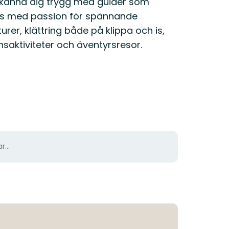
 känna dig trygg med guider som
ns med passion för spännande
urer, klättring både på klippa och is,
saktiviteter och äventyrsresor.
r...