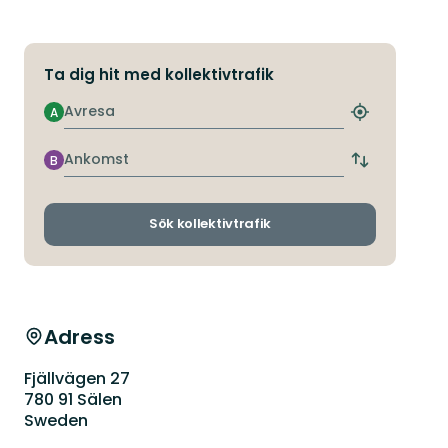
Ta dig hit med kollektivtrafik
Avresa
A
Hitta
närmaste
hållplats
Ankomst
B
Byt
avgångs-
och
ankomsthållp
Sök kollektivtrafik
Adress
Fjällvägen 27
780 91 Sälen
Sweden