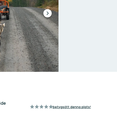
Nästa
bildspel
ide
av
betygsätt denna plats!
5