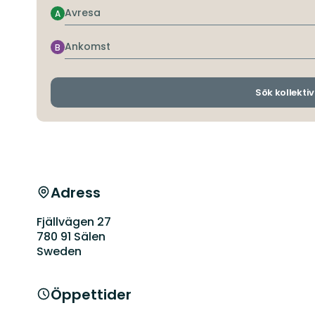
Avresa
A
Ankomst
B
Sök kollektiv
Adress
Fjällvägen 27
780 91 Sälen
Sweden
Öppettider