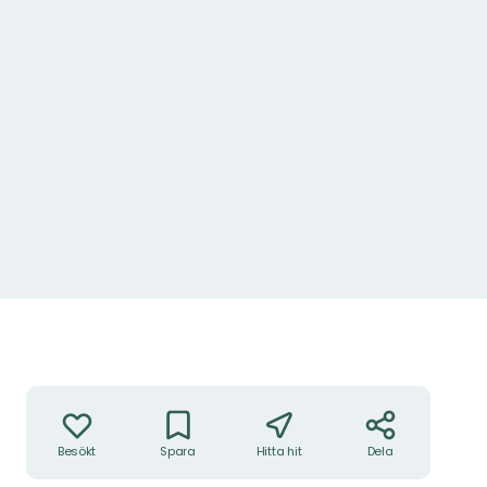
Åtgärder
Besökt
Spara
Hitta hit
Dela