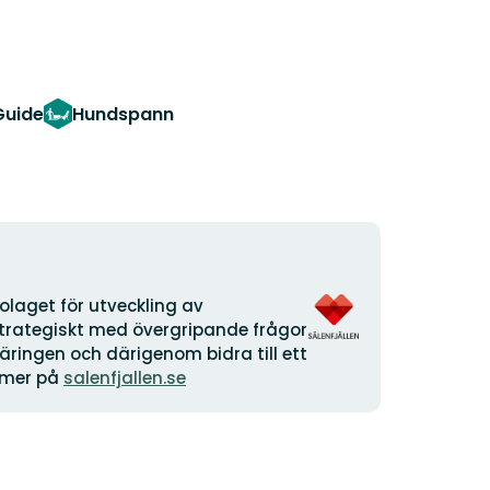
Guide
Hundspann
Organisationens
laget för utveckling av
logotyp
 strategiskt med övergripande frågor
äringen och därigenom bidra till ett
s mer på
salenfjallen.se