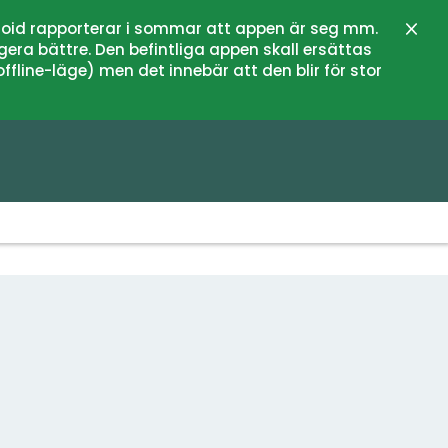
oid rapporterar i sommar att appen är seg mm.
Stän
gera bättre. Den befintliga appen skall ersättas
fline-läge) men det innebär att den blir för stor