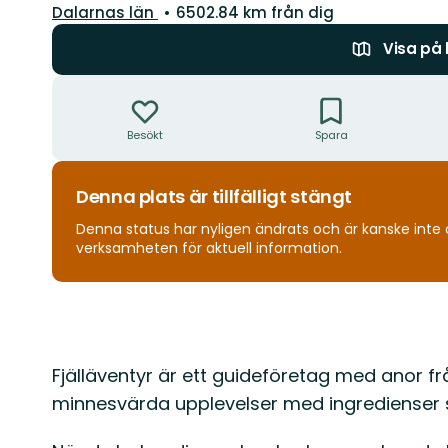
Län:
Dalarnas län
6502.84 km från dig
Visa på
Åtgärder
Besökt
Spara
Denna plats är tillfälligt stängt
Denna status har nyligen ändrats och är kanske inte akt
verksamheten för aktuell information.
Beskrivning
Fjälläventyr är ett guideföretag med anor frå
minnesvärda upplevelser med ingredienser som