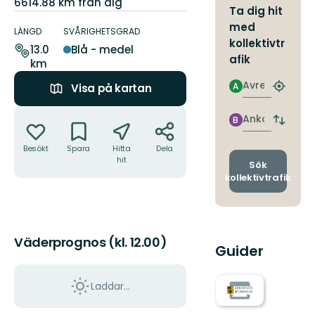
6614.88 km från dig
Ta dig hit
Information
med
om
LÄNGD
SVÅRIGHETSGRAD
kollektivtr
leden
13.0
Blå - medel
afik
km
Avresa
A
Visa på kartan
Hitta
närmas
Åtgärder
hållpla
Ankomst
B
Byt
avgång
Besökt
Spara
Hitta
Dela
och
hit
ankomst
Sök
kollektivtrafik
Väderprognos (kl. 12.00)
Guider
Laddar...