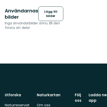
Användarnas
Lägg till
bilder
bilder
Inga användarbilder ännu. Bli den
första att dela!
Utforska
Naturkartan
Följ
Ladda ner
oss
app
Naturreservat
Om oss