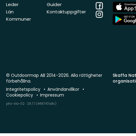
Facebook
App
Leder
Guider
Store
Län
Kontaktuppgifter
Instagram
App
Kommuner
Store
© Outdoormap AB 2014-2026. Alla rättigheter
Skaffa Natu
förbehållna.
organisat
Integritetspolicy
Användarvillkor
Cookiepolicy
Impressum
phx-sto-02 · 26.7.1 (449747a8c)