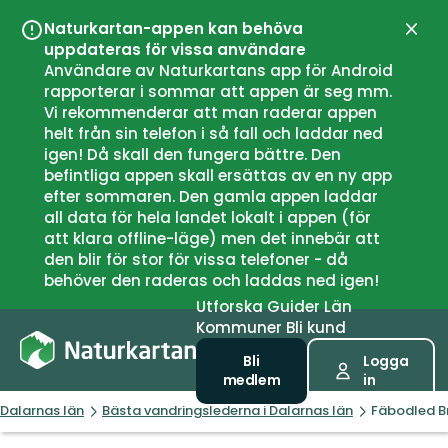
Naturkartan-appen kan behöva
Stän
uppdateras för vissa användare
Användare av Naturkartans app för Android
rapporterar i sommar att appen är seg mm.
Vi rekommenderar att man raderar appen
helt från sin telefon i så fall och laddar ned
igen! Då skall den fungera bättre. Den
befintliga appen skall ersättas av en ny app
efter sommaren. Den gamla appen laddar
all data för hela landet lokalt i appen (för
att klara offline-läge) men det innebär att
den blir för stor för vissa telefoner - då
behöver den raderas och laddas ned igen!
Utforska
Guider
Län
Kommuner
Bli kund
Bli
Logga
medlem
in
Dalarnas län
Bästa vandringslederna i Dalarnas län
Fäbodled B