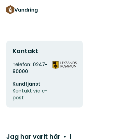
Vandring
Kontakt
Adress
Organisationens
Telefon: 0247-
logotyp
80000
E-
Kundtjänst
postadress
Kontakt via e-
post
Jag har varit här
1