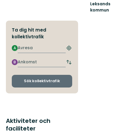
Leksands
kommun
Välkommen
till
Leksands
Ta dig hit med
fantastiska
kollektivtrafik
natur!
Avresa
A
Hitta
närmaste
hållplats
Ankomst
B
Byt
avgångs-
och
ankomsthållplatser
Sök kollektivtrafik
Aktiviteter och
faciliteter