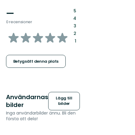
—
:
5
:
4
0 recensioner
:
3
av
:
2
:
1
5
stjärnor
Betygsätt denna plats
Användarnas
Lägg till
bilder
bilder
Inga användarbilder ännu. Bli den
första att dela!