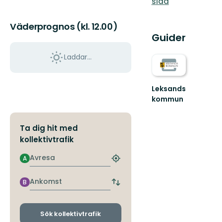
sida
Väderprognos (kl. 12.00)
Guider
Laddar...
Leksands
kommun
Välkommen
till
Leksands
Ta dig hit med
fantastiska
kollektivtrafik
natur!
Avresa
A
Hitta
närmaste
hållplats
Ankomst
B
Byt
avgångs-
och
ankomsthållplatser
Sök kollektivtrafik