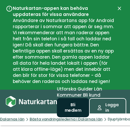
Naturkartan-appen kan behöva
Stän
uppdateras för vissa användare
Användare av Naturkartans app för Android
rapporterar i sommar att appen är seg mm.
Vi rekommenderar att man raderar appen
helt från sin telefon i så fall och laddar ned
igen! Då skall den fungera bättre. Den
befintliga appen skall ersättas av en ny app
efter sommaren. Den gamla appen laddar
all data för hela landet lokalt i appen (för
att klara offline-läge) men det innebär att
den blir för stor för vissa telefoner - då
behöver den raderas och laddas ned igen!
Utforska
Guider
Län
Kommuner
Bli kund
Bli
Logga
medlem
in
Dalarnas län
Bästa vandringslederna i Dalarnas län
Djuptjärnb