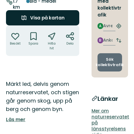
leden
med
1.7
Blå - medel
km
kollektivtr
afik
Visa på kartan
Avresa
A
Åtgärder
Hitta
närmas
hållpla
Ankomst
B
Byt
Besökt
Spara
Hitta
Dela
avgång
hit
och
ankomst
Sök
kollektivtrafik
Beskrivning
Märkt led, delvis genom
naturreservatet, och stigen
Länkar
går genom skog, upp på
berg och genom byn.
Mer om
naturreservatet
Läs mer
på
länsstyrelsens