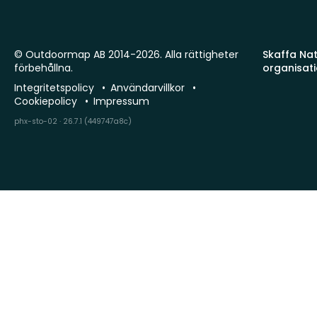
© Outdoormap AB 2014-2026. Alla rättigheter
Skaffa Natu
förbehållna.
organisat
Integritetspolicy
Användarvillkor
Cookiepolicy
Impressum
phx-sto-02 · 26.7.1 (449747a8c)