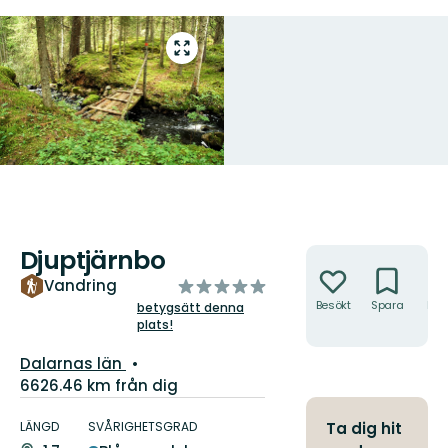
Gå
till
helskärmsläge
Djuptjärnbo
Åtgärder
av
Vandring
5
Besökt
Spara
Hitt
betygsätt denna
hit
plats!
stjärnor
Län:
Dalarnas län
6626.46 km från dig
Information
om
LÄNGD
SVÅRIGHETSGRAD
Ta dig hit