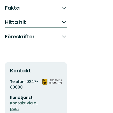
Fakta
Hitta hit
Föreskrifter
Kontakt
Adress
Organisationens
Telefon: 0247-
logotyp
80000
E-
Kundtjänst
postadress
Kontakt via e-
post