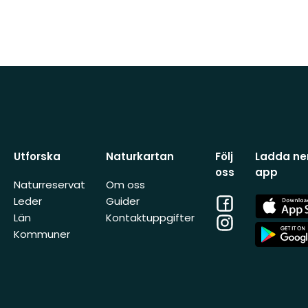
Utforska
Naturkartan
Följ
Ladda ner
oss
app
Naturreservat
Om oss
Facebook
App
Leder
Guider
Store
Län
Kontaktuppgifter
Instagram
App
Kommuner
Store