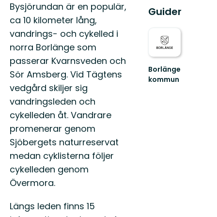
Beskrivning
Bysjörundan är en populär,
Guider
ca 10 kilometer lång,
vandrings- och cykelled i
norra Borlänge som
passerar Kvarnsveden och
Borlänge
Sör Amsberg. Vid Tägtens
kommun
vedgård skiljer sig
Upptäck
Borlänges
vandringsleden och
natur!
cykelleden åt. Vandrare
Här
finns
promenerar genom
Dalälvens
Sjöbergets naturreservat
ra...
medan cyklisterna följer
cykelleden genom
Övermora.
Längs leden finns 15