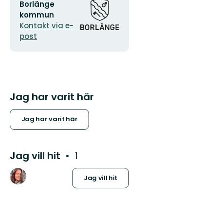
E-
Organisationens
Borlänge
postadress
logotyp
kommun
Kontakt via e-
post
Jag har varit här
Jag har varit här
Jag vill hit
1
Jag vill hit