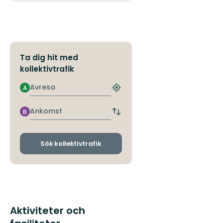
Ta dig hit med
kollektivtrafik
Avresa
A
Hitta
närmaste
hållplats
Ankomst
B
Byt
avgångs-
och
ankomsthållplatser
Sök kollektivtrafik
Aktiviteter och