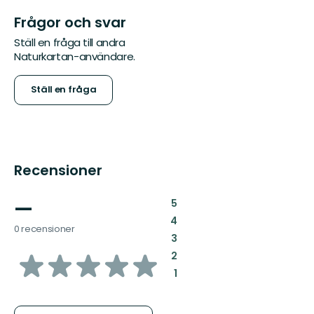
Frågor och svar
Ställ en fråga till andra
Naturkartan-användare.
Ställ en fråga
Recensioner
—
:
5
:
4
0 recensioner
:
3
av
:
2
:
1
5