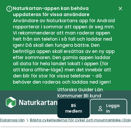
Naturkartan-appen kan behöva
Stän
uppdateras för vissa användare
Användare av Naturkartans app för Android
rapporterar i sommar att appen är seg mm.
Vi rekommenderar att man raderar appen
helt från sin telefon i så fall och laddar ned
igen! Då skall den fungera bättre. Den
befintliga appen skall ersättas av en ny app
efter sommaren. Den gamla appen laddar
all data för hela landet lokalt i appen (för
att klara offline-läge) men det innebär att
den blir för stor för vissa telefoner - då
behöver den raderas och laddas ned igen!
Utforska
Guider
Län
Kommuner
Bli kund
Bli
Logga
medlem
in
Dalarnas län
Bästa cykellederna för cykel och mountainbike i Dal