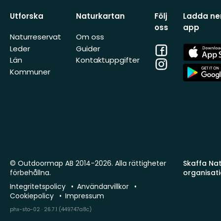
Utforska
Naturkartan
Följ
Ladda ner
oss
app
Naturreservat
Om oss
Facebook
App
Leder
Guider
Store
Län
Kontaktuppgifter
Instagram
App
Kommuner
Store
© Outdoormap AB 2014-2026. Alla rättigheter
Skaffa Natu
förbehållna.
organisat
Integritetspolicy
Användarvillkor
Cookiepolicy
Impressum
phx-sto-02 · 26.7.1 (449747a8c)