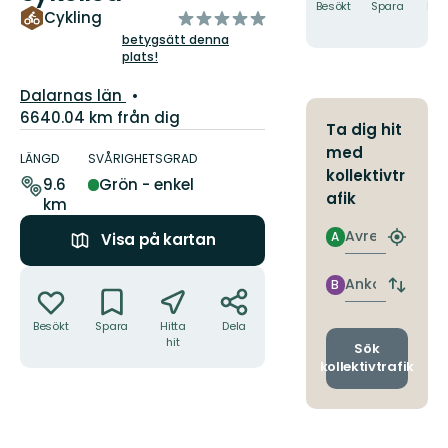
Besökt
Spara
Hitt
av
Cykling
hit
5
betygsätt denna
plats!
stjärnor
Län:
Dalarnas län
6640.04 km från dig
Ta dig hit
Information
med
om
LÄNGD
SVÅRIGHETSGRAD
kollektivtr
leden
9.6
Grön - enkel
afik
km
Avresa
A
Visa på kartan
Hitta
närmas
Åtgärder
hållpla
Ankomst
B
Byt
avgång
Besökt
Spara
Hitta
Dela
och
hit
ankomst
Sök
kollektivtrafik