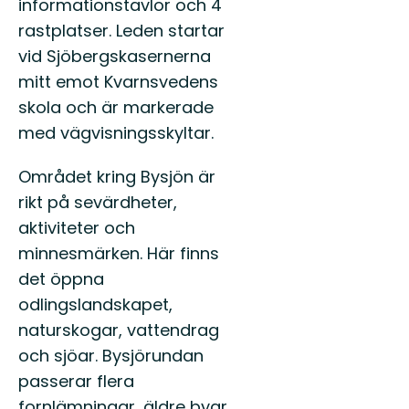
informationstavlor och 4
rastplatser. Leden startar
vid Sjöbergskasernerna
mitt emot Kvarnsvedens
skola och är markerade
med vägvisningsskyltar.
Området kring Bysjön är
rikt på sevärdheter,
aktiviteter och
minnesmärken. Här finns
det öppna
odlingslandskapet,
naturskogar, vattendrag
och sjöar. Bysjörundan
passerar flera
fornlämningar, äldre byar