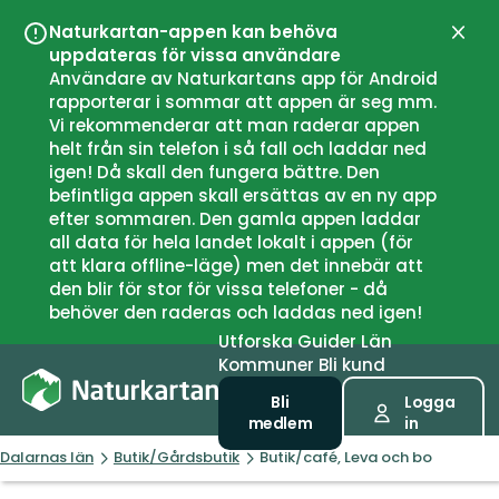
Naturkartan-appen kan behöva
Stän
uppdateras för vissa användare
Användare av Naturkartans app för Android
rapporterar i sommar att appen är seg mm.
Vi rekommenderar att man raderar appen
helt från sin telefon i så fall och laddar ned
igen! Då skall den fungera bättre. Den
befintliga appen skall ersättas av en ny app
efter sommaren. Den gamla appen laddar
all data för hela landet lokalt i appen (för
att klara offline-läge) men det innebär att
den blir för stor för vissa telefoner - då
behöver den raderas och laddas ned igen!
Utforska
Guider
Län
Kommuner
Bli kund
Bli
Logga
medlem
in
Dalarnas län
Butik/Gårdsbutik
Butik/café, Leva och bo