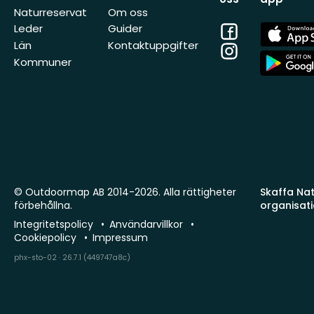
Naturreservat
Om oss
Facebook
App
Leder
Guider
Store
Län
Kontaktuppgifter
Instagram
App
Kommuner
Store
© Outdoormap AB 2014-2026. Alla rättigheter
Skaffa Natu
förbehållna.
organisat
Integritetspolicy
Användarvillkor
Cookiepolicy
Impressum
phx-sto-02 · 26.7.1 (449747a8c)