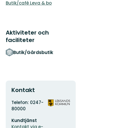
Butik/café Leva & bo
Aktiviteter och
faciliteter
Butik/Gårdsbutik
Kontakt
Adress
Organisationens
Telefon: 0247-
logotyp
80000
E-
Kundtjänst
postadress
Kontakt via e-