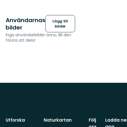
Användarnas
Lägg till
bilder
bilder
Inga användarbilder ännu. Bli den
första att dela!
Utforska
Naturkartan
Följ
Ladda ner
oss
app