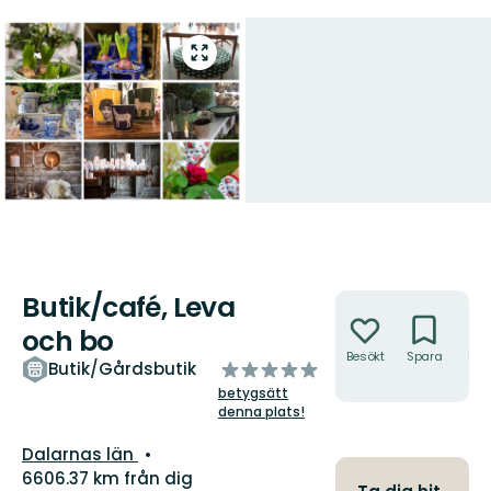
Gå
till
helskärmsläge
Butik/café, Leva
Åtgärder
och bo
Besökt
Spara
Hitt
av
Butik/Gårdsbutik
hit
5
betygsätt
stjärnor
denna plats!
Län:
Dalarnas län
6606.37 km från dig