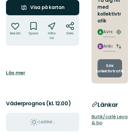
Ta dig hit
med
Visa på kartan
kollektivtr
Åtgärder
afik
Avresa
A
Besökt
Spara
Hitta
Dela
Hitta
hit
närmas
hållpla
Ankomst
B
Byt
avgång
och
ankomst
Sök
kollektivtrafik
Beskrivning
Läs mer
Väderprognos (kl. 12.00)
Länkar
Butik/café Leva
Laddar...
& bo