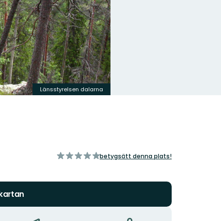
Länsstyrelsen dalarna
av
betygsätt denna plats!
5
stjärnor
 kartan