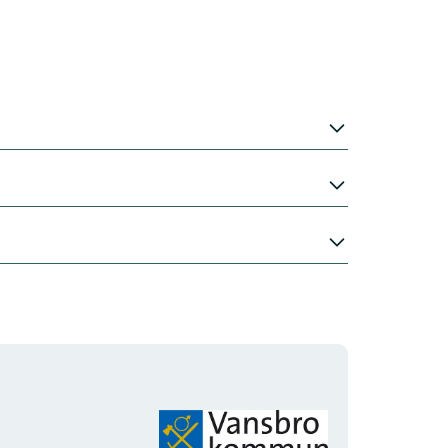
Organisationens
logotyp