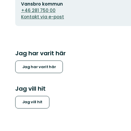
Vansbro kommun
postadress
+46 281 750 00
Kontakt via e-post
Jag har varit här
Jag har varit här
Jag vill hit
Jag vill hit