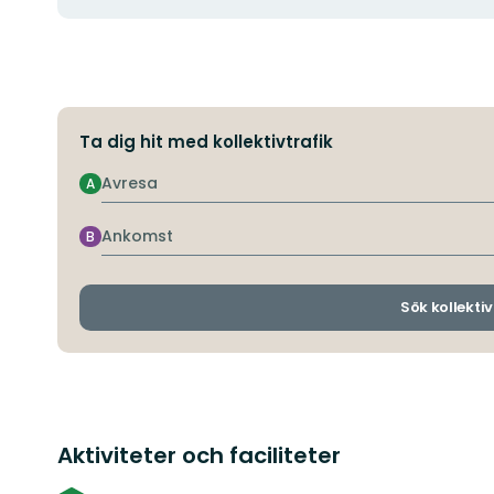
Ta dig hit med kollektivtrafik
Avresa
A
Ankomst
B
Sök kollektiv
Aktiviteter och faciliteter