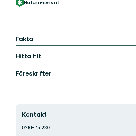
Naturreservat
Fakta
Hitta hit
Föreskrifter
Kontakt
Adress
0281-75 230
E-