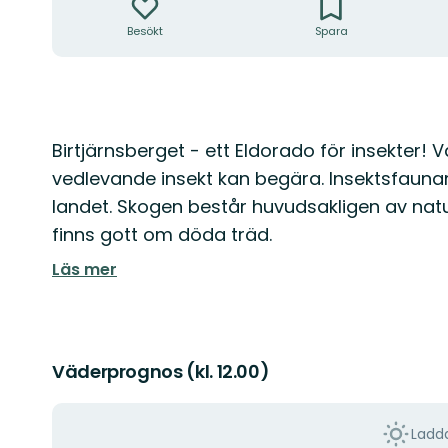
Besökt
Spara
Beskrivning
Birtjärnsberget - ett Eldorado för insekter! V
vedlevande insekt kan begära. Insektsfaunan h
landet. Skogen består huvudsakligen av na
finns gott om döda träd.
Läs mer
Väderprognos (kl. 12.00)
Ladda