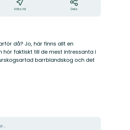
Hitta hit
Dela
arför då? Jo, här finns allt en
ör faktiskt till de mest intressanta i
turskogsartad barrblandskog och det
r...