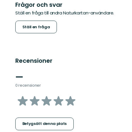
Frågor och svar
Ställ en fråga till andra Naturkartan-användare.
Ställ en fråga
Recensioner
—
0 recensioner
av
5
stjärnor
Betygsätt denna plats