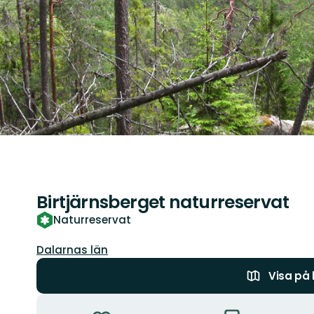
Birtjärnsberget naturreservat
Naturreservat
Län:
Dalarnas län
Visa på
Åtgärder