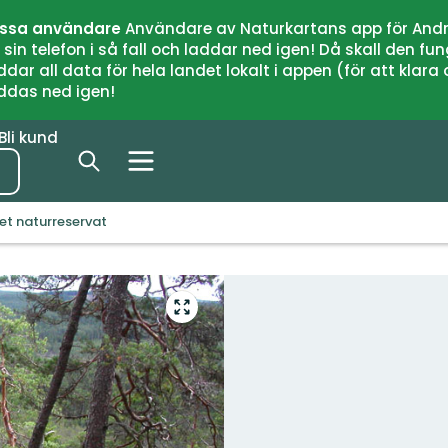
issa användare
Användare av Naturkartans app för Andr
n telefon i så fall och laddar ned igen! Då skall den fun
 all data för hela landet lokalt i appen (för att klara of
addas ned igen!
Bli kund
get naturreservat
Gå
till
helskärmsläge