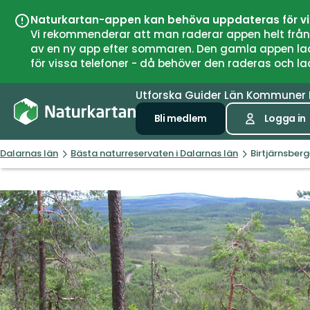
Naturkartan-appen kan behöva uppdateras för v
Vi rekommenderar att man raderar appen helt från si
av en ny app efter sommaren. Den gamla appen laddar
för vissa telefoner - då behöver den raderas och l
Utforska
Guider
Län
Kommuner
Bli medlem
Logga in
Dalarnas län
Bästa naturreservaten i Dalarnas län
Birtjärnsber