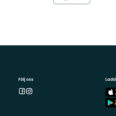
Följ oss
Ladd
Facebook
Instagram
App
Stor
App
Stor