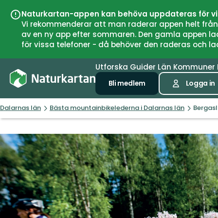
Naturkartan-appen kan behöva uppdateras för v
Vi rekommenderar att man raderar appen helt från si
av en ny app efter sommaren. Den gamla appen laddar
för vissa telefoner - då behöver den raderas och l
Utforska
Guider
Län
Kommuner
Bli medlem
Logga in
Dalarnas län
Bästa mountainbikelederna i Dalarnas län
Bergasl