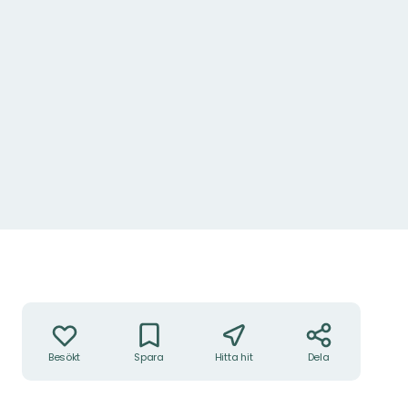
Åtgärder
Besökt
Spara
Hitta hit
Dela