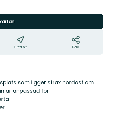
 kartan
Hitta hit
Dela
ttsplats som ligger strax nordost om
an är anpassad för
orta
er