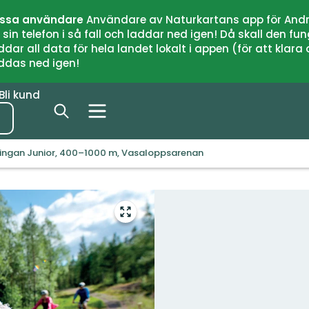
issa användare
Användare av Naturkartans app för Andr
n telefon i så fall och laddar ned igen! Då skall den fun
 all data för hela landet lokalt i appen (för att klara of
addas ned igen!
Bli kund
ingan Junior, 400–1000 m, Vasaloppsarenan
Gå
till
helskärmsläge