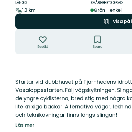
om
LÄNGD
SVÅRIGHETSGRAD
leden
1.0 km
Grön - enkel
Visa på
Åtgärder
Besökt
Spara
Beskrivning
Startar vid klubbhuset på Tjärnhedens idro
Vasaloppsstarten. Följ vägskyltningen. Sling
de yngre cyklisterna, bred stig med några k
lite knixiga backar. Alternativa vägar, lekhind
och teknikövningar finns längs slingan!
Läs mer