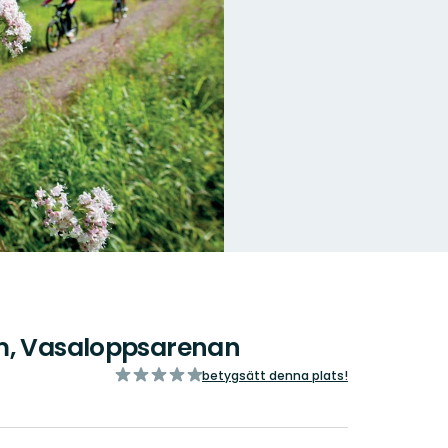
 m, Vasaloppsarenan
av
betygsätt denna plats!
5
stjärnor