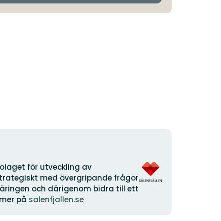
Organisationens
laget för utveckling av
logotyp
 strategiskt med övergripande frågor
äringen och därigenom bidra till ett
s mer på
salenfjallen.se