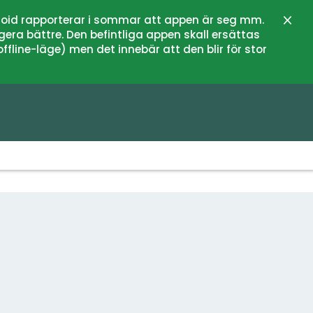
oid rapporterar i sommar att appen är seg mm.
Stän
gera bättre. Den befintliga appen skall ersättas
fline-läge) men det innebär att den blir för stor