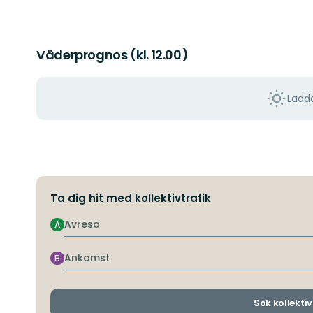
Väderprognos (kl. 12.00)
Ladda
Ta dig hit med kollektivtrafik
Avresa
A
Ankomst
B
Sök kollektiv