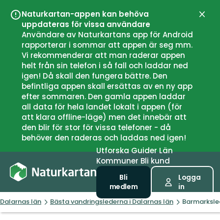
Naturkartan-appen kan behöva
Stän
uppdateras för vissa användare
Användare av Naturkartans app för Android
rapporterar i sommar att appen är seg mm.
Vi rekommenderar att man raderar appen
helt från sin telefon i så fall och laddar ned
igen! Då skall den fungera bättre. Den
befintliga appen skall ersättas av en ny app
efter sommaren. Den gamla appen laddar
all data för hela landet lokalt i appen (för
att klara offline-läge) men det innebär att
den blir för stor för vissa telefoner - då
behöver den raderas och laddas ned igen!
Utforska
Guider
Län
Kommuner
Bli kund
Bli
Logga
medlem
in
Dalarnas län
Bästa vandringslederna i Dalarnas län
Barmarksle