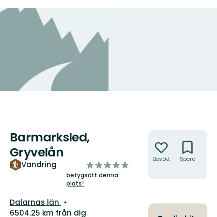
Barmarksled,
Åtgärder
Gryvelån
Besökt
Spara
Hitt
av
Vandring
hit
5
betygsätt denna
plats!
stjärnor
Län:
Dalarnas län
6504.25 km från dig