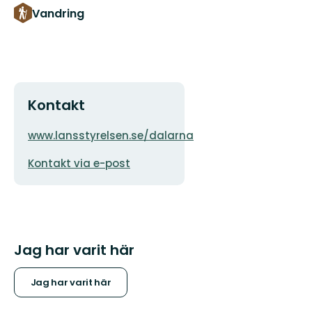
Vandring
Kontakt
Adress
Organisationens
www.lansstyrelsen.se/dalarna
logotyp
E-
Kontakt via e-post
postadress
Jag har varit här
Jag har varit här