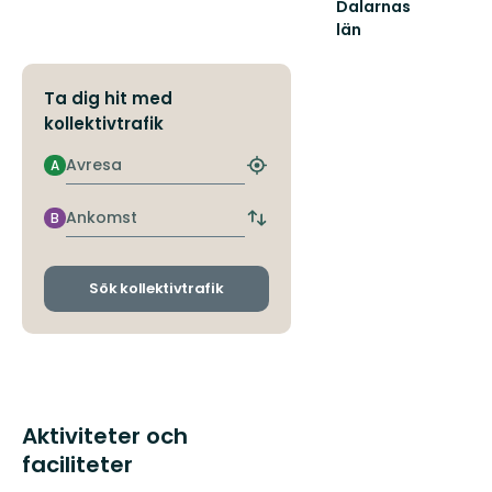
Dalarnas
län
Välkommen
till
Dalarnas
Ta dig hit med
fantastiska
kollektivtrafik
natur!
Avresa
A
Hitta
närmaste
hållplats
Ankomst
B
Byt
avgångs-
och
ankomsthållplatser
Sök kollektivtrafik
Aktiviteter och
faciliteter