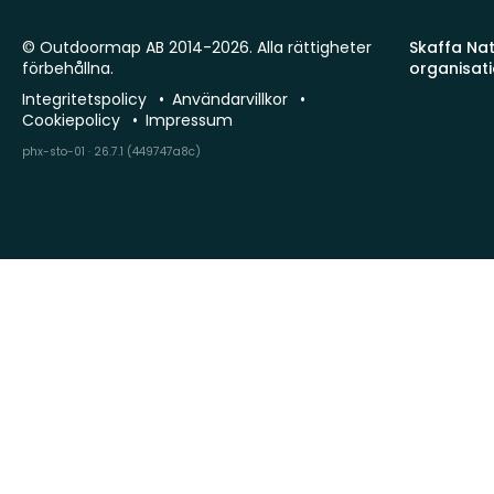
© Outdoormap AB 2014-2026. Alla rättigheter
Skaffa Natu
förbehållna.
organisat
Integritetspolicy
Användarvillkor
Cookiepolicy
Impressum
phx-sto-01 · 26.7.1 (449747a8c)