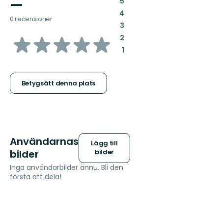
—
:
5
:
4
0 recensioner
:
3
av
:
2
:
1
5
stjärnor
Betygsätt denna plats
Användarnas
Lägg till
bilder
bilder
Inga användarbilder ännu. Bli den
första att dela!