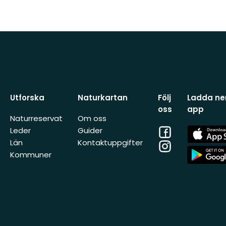
Utforska
Naturkartan
Följ
Ladda ner
oss
app
Naturreservat
Om oss
Facebook
App
Leder
Guider
Store
Län
Kontaktuppgifter
Instagram
App
Kommuner
Store