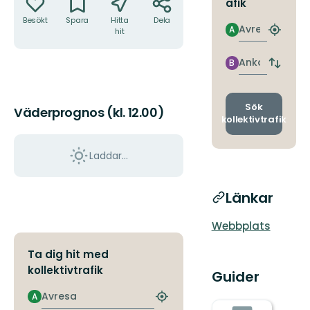
afik
Besökt
Spara
Hitta
Dela
Avresa
A
hit
Hitta
närmas
hållpla
Ankomst
B
Byt
avgång
och
ankomst
Sök
Väderprognos (kl. 12.00)
kollektivtrafik
Laddar...
Länkar
Webbplats
Ta dig hit med
kollektivtrafik
Guider
Avresa
A
Hitta