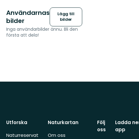
Användarnas
Lägg till
bilder
bilder
Inga användarbilder ännu. Bli den
första att dela!
Utforska
Naturkartan
Följ
Ladda ner
oss
app
Naturreservat
Om oss