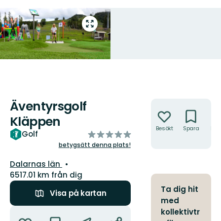
Gå
till
helskärmsläge
Äventyrsgolf
Åtgärder
Kläppen
Besökt
Spara
Hitt
av
Golf
hit
5
betygsätt denna plats!
stjärnor
Län:
Dalarnas län
6517.01 km från dig
Ta dig hit
Visa på kartan
med
Åtgärder
kollektivtr