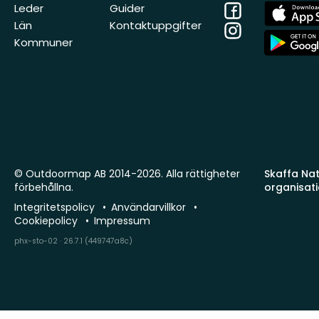
Facebook
App
Leder
Guider
Store
Län
Kontaktuppgifter
Instagram
App
Kommuner
Store
© Outdoormap AB 2014-2026. Alla rättigheter
Skaffa Natu
förbehållna.
organisat
Integritetspolicy
Användarvillkor
Cookiepolicy
Impressum
phx-sto-02 · 26.7.1 (449747a8c)