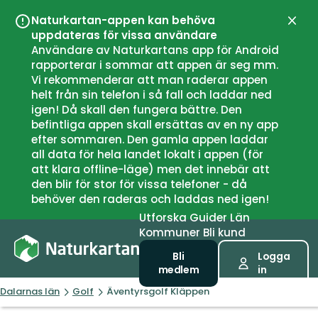
Naturkartan-appen kan behöva
Stän
uppdateras för vissa användare
Användare av Naturkartans app för Android
rapporterar i sommar att appen är seg mm.
Vi rekommenderar att man raderar appen
helt från sin telefon i så fall och laddar ned
igen! Då skall den fungera bättre. Den
befintliga appen skall ersättas av en ny app
efter sommaren. Den gamla appen laddar
all data för hela landet lokalt i appen (för
att klara offline-läge) men det innebär att
den blir för stor för vissa telefoner - då
behöver den raderas och laddas ned igen!
Utforska
Guider
Län
Kommuner
Bli kund
Bli
Logga
medlem
in
Dalarnas län
Golf
Äventyrsgolf Kläppen