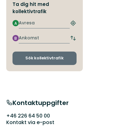
Ta dig hit med
kollektivtrafik
Avresa
A
Hitta
närmaste
hållplats
Ankomst
B
Byt
avgångs-
och
ankomsthållplatser
Sök kollektivtrafik
Kontaktuppgifter
+46 226 64 50 00
Kontakt via e-post