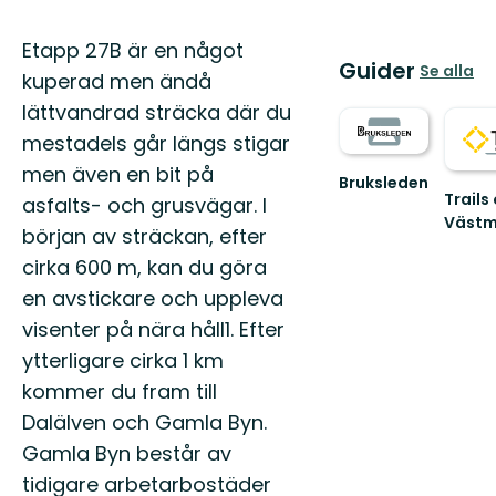
Beskrivning
Etapp 27B är en något
Guider
Se alla
kuperad men ändå
lättvandrad sträcka där du
mestadels går längs stigar
men även en bit på
Bruksleden
Trails 
asfalts- och grusvägar. I
Välkommen
Västm
till
början av sträckan, efter
Trails
Bruksleden!
of
cirka 600 m, kan du göra
Västm
en avstickare och uppleva
–
visenter på nära håll1. Efter
utvald
leder
ytterligare cirka 1 km
för
kommer du fram till
dig
s...
Dalälven och Gamla Byn.
Gamla Byn består av
tidigare arbetarbostäder