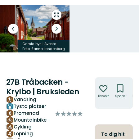
Gå
till
helskärmsläge
Föregående
Nästa
bild
bildspel
Gamla byn i Avesta
Rastplats i Tråbacken
Foto: Sanna Landenberg
Foto: Sanna Landenberg
27B Tråbacken -
Åtgärder
Krylbo | Bruksleden
Besökt
Spara
Hitt
Vandring
hit
Tysta platser
av
Promenad
5
Mountainbike
stjärnor
Cykling
Löpning
Ta dig hit