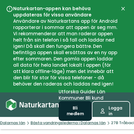
Naturkartan-appen kan behöva
Stän
uppdateras för vissa användare
Användare av Naturkartans app för Android
rapporterar i sommar att appen är seg mm.
Vi rekommenderar att man raderar appen
helt från sin telefon i så fall och laddar ned
igen! Då skall den fungera bättre. Den
befintliga appen skall ersättas av en ny app
efter sommaren. Den gamla appen laddar
all data för hela landet lokalt i appen (för
att klara offline-läge) men det innebär att
den blir för stor för vissa telefoner - då
behöver den raderas och laddas ned igen!
Utforska
Guider
Län
Kommuner
Bli kund
Bli
Logga
medlem
in
Dalarnas län
Bästa vandringslederna i Dalarnas län
27B Tråback