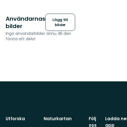
Användarnas
Lägg till
bilder
bilder
Inga användarbilder ännu. Bli den
första att dela!
Utforska
Naturkartan
Följ
Ladda ner
oss
app