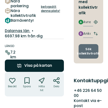
Nära
med
parkering
betygsätt
kollektivtr
Nära
denna plats!
afik
kollektivtrafik
Barnäventyr
Avresa
A
Hitta
närmas
Län:
Dalarnas län
hållpla
Ankomst
B
Byt
6697.98 km från dig
avgång
Information
och
om
LÄNGD
ankomst
Sök
leden
7.2
kollektivtrafik
km
Visa på kartan
Åtgärder
Kontaktuppgi
Besökt
Spara
Hitta
Dela
+46 226 64 50
hit
00
Kontakt via e-
post