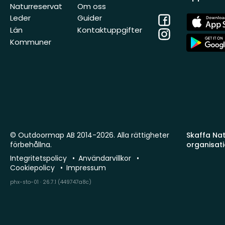
Naturreservat
Om oss
Facebook
App
Leder
Guider
Store
Län
Kontaktuppgifter
Instagram
App
Kommuner
Store
© Outdoormap AB 2014-2026. Alla rättigheter
Skaffa Natu
förbehållna.
organisat
Integritetspolicy
Användarvillkor
Cookiepolicy
Impressum
phx-sto-01 · 26.7.1 (449747a8c)