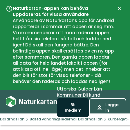
Naturkartan-appen kan behöva
Stän
uppdateras för vissa användare
Användare av Naturkartans app för Android
rapporterar i sommar att appen är seg mm.
Vi rekommenderar att man raderar appen
helt från sin telefon i så fall och laddar ned
igen! Då skall den fungera bättre. Den
befintliga appen skall ersättas av en ny app
efter sommaren. Den gamla appen laddar
all data för hela landet lokalt i appen (för
att klara offline-läge) men det innebär att
den blir för stor för vissa telefoner - då
behöver den raderas och laddas ned igen!
Utforska
Guider
Län
Kommuner
Bli kund
Bli
Logga
medlem
in
Dalarnas län
Bästa vandringslederna i Dalarnas län
Kurberget-