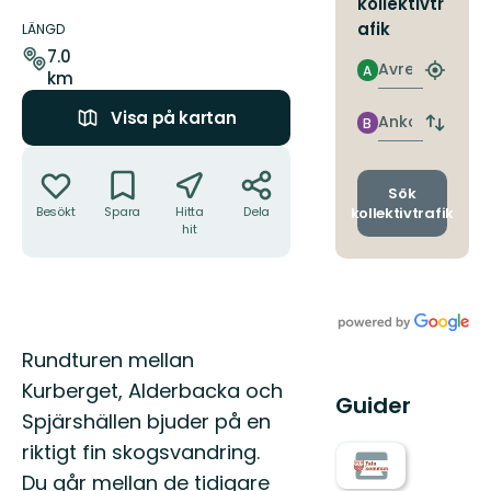
kollektivtr
Information
om
afik
LÄNGD
leden
7.0
Avresa
A
km
Hitta
närmas
Visa på kartan
hållpla
Ankomst
B
Byt
avgång
Åtgärder
och
ankomst
Sök
kollektivtrafik
Besökt
Spara
Hitta
Dela
hit
Beskrivning
Rundturen mellan
Kurberget, Alderbacka och
Guider
Spjärshällen bjuder på en
riktigt fin skogsvandring.
Du går mellan de tidigare