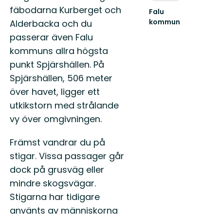
fäbodarna Kurberget och
Falu
kommun
Alderbacka och du
Välkommen
passerar även Falu
ut
i
kommuns allra högsta
äventyret!
punkt Spjärshällen. På
Spjärshällen, 506 meter
över havet, ligger ett
utkikstorn med strålande
vy över omgivningen.
Främst vandrar du på
stigar. Vissa passager går
dock på grusväg eller
mindre skogsvägar.
Stigarna har tidigare
använts av människorna