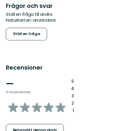
Frågor och svar
Ställ en fråga till andra
Naturkartan-användare.
Ställ en fråga
Recensioner
—
:
5
:
4
0 recensioner
:
3
av
:
2
:
1
5
Betygsätt denna plats