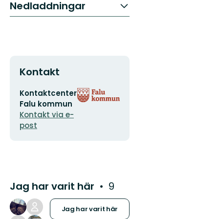
Nedladdningar
Kontakt
E-
Organisationens
Kontaktcenter
postadress
logotyp
Falu kommun
Kontakt via e-
post
Jag har varit här
9
Jag har varit här