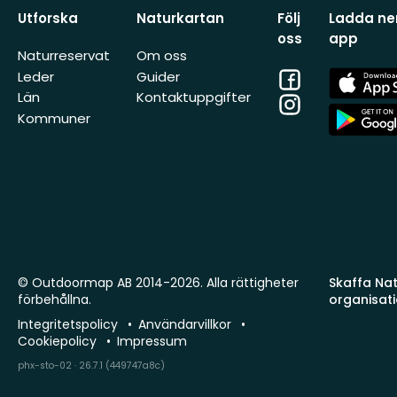
Utforska
Naturkartan
Följ
Ladda ner
oss
app
Naturreservat
Om oss
Facebook
App
Leder
Guider
Store
Län
Kontaktuppgifter
Instagram
App
Kommuner
Store
© Outdoormap AB 2014-2026. Alla rättigheter
Skaffa Natu
förbehållna.
organisat
Integritetspolicy
Användarvillkor
Cookiepolicy
Impressum
phx-sto-02 · 26.7.1 (449747a8c)