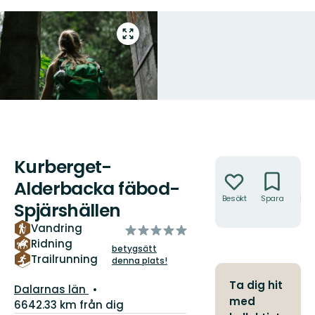
Gå
till
helskärmsläge
Kurberget-
Åtgärder
Alderbacka fäbod-
Besökt
Spara
Hitt
Spjärshällen
hit
Vandring
av
Ridning
5
betygsätt
stjärnor
Trailrunning
denna plats!
Ta dig hit
Län:
Dalarnas län
med
6642.33 km från dig