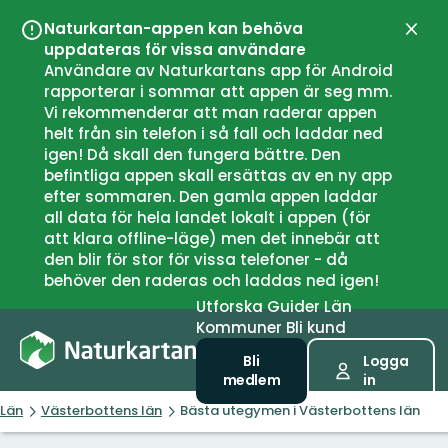
Naturkartan-appen kan behöva
Stän
uppdateras för vissa användare
Användare av Naturkartans app för Android
rapporterar i sommar att appen är seg mm.
Vi rekommenderar att man raderar appen
helt från sin telefon i så fall och laddar ned
igen! Då skall den fungera bättre. Den
befintliga appen skall ersättas av en ny app
efter sommaren. Den gamla appen laddar
all data för hela landet lokalt i appen (för
att klara offline-läge) men det innebär att
den blir för stor för vissa telefoner - då
behöver den raderas och laddas ned igen!
Utforska
Guider
Län
Kommuner
Bli kund
Bli
Logga
medlem
in
Län
Västerbottens län
Bästa utegymen i Västerbottens län