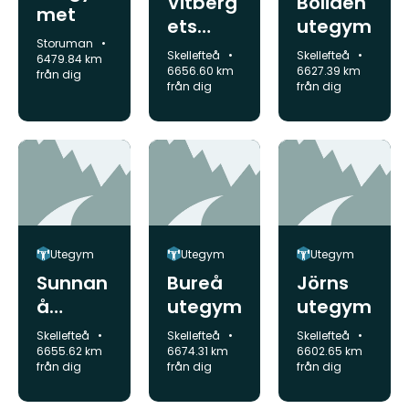
Vitberg
Boliden
met
ets
utegym
Kommun:
Storuman
utegym
Kommun:
Kommun:
Skellefteå
Skellefteå
6479.84 km
6656.60 km
6627.39 km
från dig
från dig
från dig
Utegym
Utegym
Utegym
Sunnan
Bureå
Jörns
å
utegym
utegym
utegym
Kommun:
Kommun:
Kommun:
Skellefteå
Skellefteå
Skellefteå
6655.62 km
6674.31 km
6602.65 km
från dig
från dig
från dig