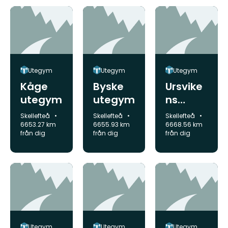
Utegym
Utegym
Utegym
Kåge
Byske
Ursvike
utegym
utegym
ns
utegym
Kommun:
Kommun:
Kommun:
Skellefteå
Skellefteå
Skellefteå
6653.27 km
6655.93 km
6668.56 km
från dig
från dig
från dig
Utegym
Utegym
Utegym