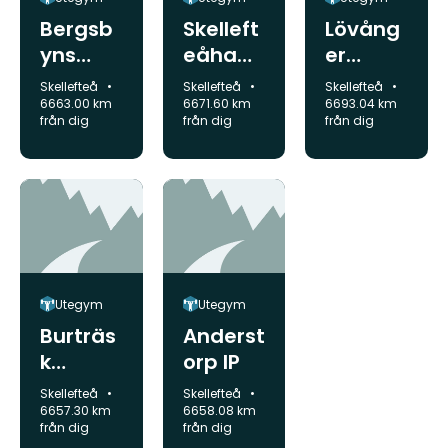
Bergsb
Skelleft
Lövång
yns
eåham
er
utegym
ns
utegym
Kommun:
Kommun:
Kommun:
Skellefteå
Skellefteå
Skellefteå
utegym
6663.00 km
6671.60 km
6693.04 km
från dig
från dig
från dig
Utegym
Utegym
Burträs
Anderst
k
orp IP
utegym
Kommun:
Kommun:
Skellefteå
Skellefteå
6657.30 km
6658.08 km
från dig
från dig