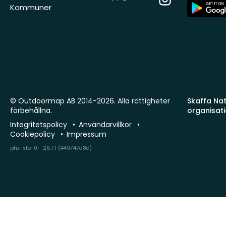
App
Kommuner
Store
© Outdoormap AB 2014-2026. Alla rättigheter
Skaffa Natu
förbehållna.
organisat
Integritetspolicy
Användarvillkor
Cookiepolicy
Impressum
phx-sto-01 · 26.7.1 (449747a8c)