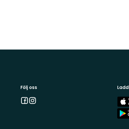
Följ oss
Ladd
Facebook
Instagram
App
Stor
App
Stor