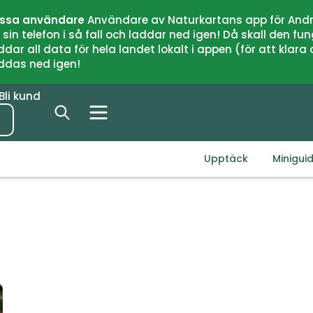
issa användare
Användare av Naturkartans app för Andr
n telefon i så fall och laddar ned igen! Då skall den fun
 all data för hela landet lokalt i appen (för att klara of
addas ned igen!
Bli kund
Upptäck
Minigui