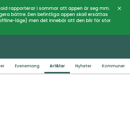
oid rapporterar i sommar att appen är seg mm.
Stän
gera bättre. Den befintliga appen skall ersättas
fline-läge) men det innebär att den blir för stor
der
Evenemang
Artiklar
Nyheter
Kommuner