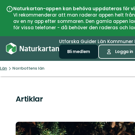
Naturkartan-appen kan behöva uppdateras för v
Vi rekommenderar att man raderar appen helt från si
av en ny app efter sommaren. Den gamla appen laddar
för vissa telefoner - då behöver den raderas och l
Utforska
Guider
Län
Kommuner
Bli medlem
Logga in
Län
Norrbottens län
Artiklar