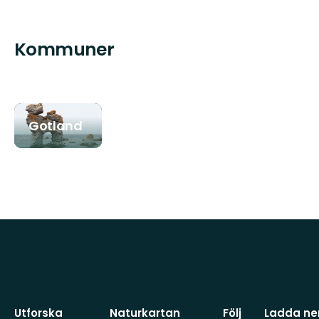
Kommuner
Gotland
Utforska
Naturkartan
Följ
Ladda ner