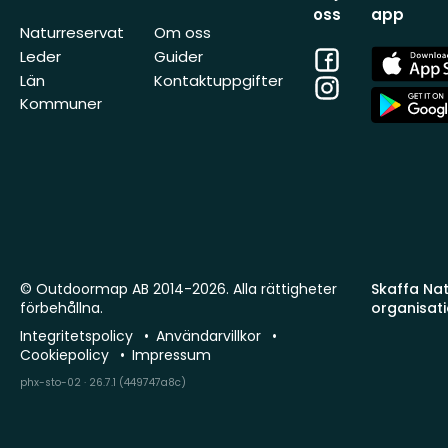
oss
app
Naturreservat
Om oss
Facebook
App
Leder
Guider
Store
Län
Kontaktuppgifter
Instagram
App
Kommuner
Store
© Outdoormap AB 2014-2026. Alla rättigheter
Skaffa Natu
förbehållna.
organisat
Integritetspolicy
Användarvillkor
Cookiepolicy
Impressum
phx-sto-02 · 26.7.1 (449747a8c)