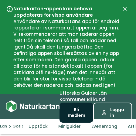
Naturkartan-appen kan behöva
Stän
uppdateras för vissa användare
Användare av Naturkartans app för Android
rapporterar i sommar att appen är seg mm.
Vi rekommenderar att man raderar appen
helt från sin telefon i så fall och laddar ned
igen! Då skall den fungera bättre. Den
befintliga appen skall ersättas av en ny app
efter sommaren. Den gamla appen laddar
all data för hela landet lokalt i appen (för
att klara offline-läge) men det innebär att
den blir för stor för vissa telefoner - då
behöver den raderas och laddas ned igen!
Utforska
Guider
Län
Kommuner
Bli kund
Bli
Logga
medlem
in
Upptäck
Miniguider
Evenemang
Arti
Län
Gotlands län