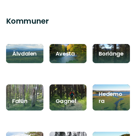
Kommuner
Älvdalen
Avesta
Borlänge
Hedemo
Falun
Gagnef
ra