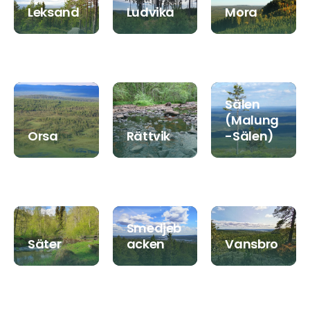
Leksand
Ludvika
Mora
Sälen
(Malung
Orsa
Rättvik
-Sälen)
Smedjeb
Säter
acken
Vansbro