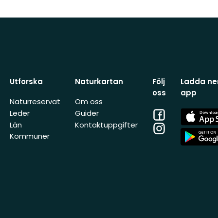
Utforska
Naturkartan
Följ
Ladda ner
oss
app
Naturreservat
Om oss
Facebook
App
Leder
Guider
Store
Län
Kontaktuppgifter
Instagram
App
Kommuner
Store