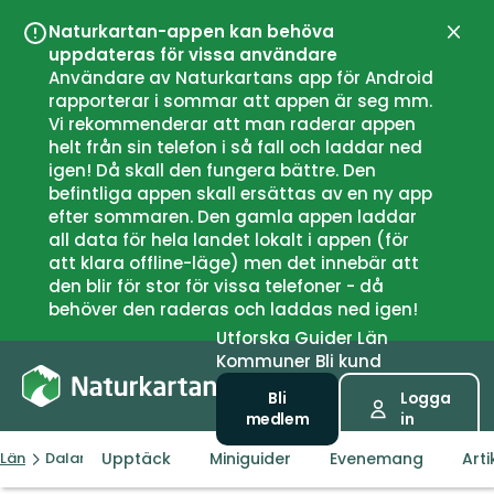
Naturkartan-appen kan behöva
Stän
uppdateras för vissa användare
Användare av Naturkartans app för Android
rapporterar i sommar att appen är seg mm.
Vi rekommenderar att man raderar appen
helt från sin telefon i så fall och laddar ned
igen! Då skall den fungera bättre. Den
befintliga appen skall ersättas av en ny app
efter sommaren. Den gamla appen laddar
all data för hela landet lokalt i appen (för
att klara offline-läge) men det innebär att
den blir för stor för vissa telefoner - då
behöver den raderas och laddas ned igen!
Utforska
Guider
Län
Kommuner
Bli kund
Bli
Logga
medlem
in
Upptäck
Miniguider
Evenemang
Arti
Län
Dalarnas län