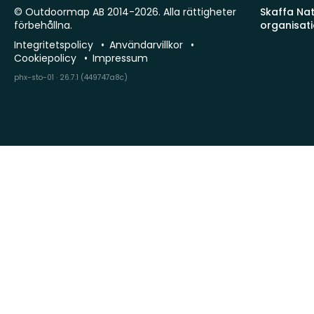
© Outdoormap AB 2014-2026. Alla rättigheter
Skaffa Natu
förbehållna.
organisat
Integritetspolicy
Användarvillkor
Cookiepolicy
Impressum
phx-sto-01 · 26.7.1 (449747a8c)