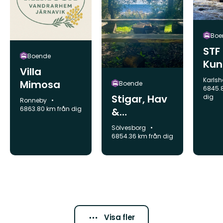
Boe
STF
Boende
Kun
Villa
n Lo
Komm
Karls
Mimosa
Boende
6845.
Stigar, Hav
dig
Kommun:
Ronneby
6863.80 km från dig
&
Avkoppling
Kommun:
Sölvesborg
-
6854.36 km från dig
Vandringsp
aketet i
Hällevik
Visa fler