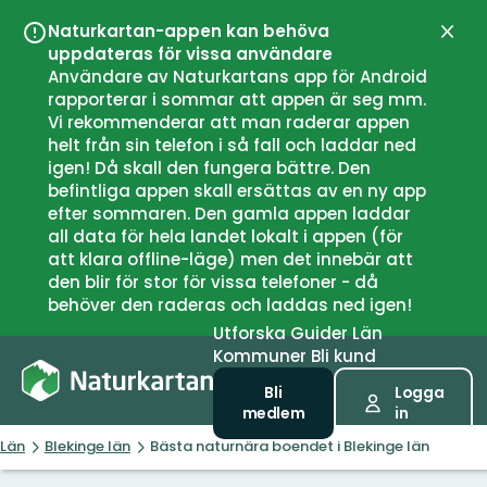
Naturkartan-appen kan behöva
Stän
uppdateras för vissa användare
Användare av Naturkartans app för Android
rapporterar i sommar att appen är seg mm.
Vi rekommenderar att man raderar appen
helt från sin telefon i så fall och laddar ned
igen! Då skall den fungera bättre. Den
befintliga appen skall ersättas av en ny app
efter sommaren. Den gamla appen laddar
all data för hela landet lokalt i appen (för
att klara offline-läge) men det innebär att
den blir för stor för vissa telefoner - då
behöver den raderas och laddas ned igen!
Utforska
Guider
Län
Kommuner
Bli kund
Bli
Logga
medlem
in
Län
Blekinge län
Bästa naturnära boendet i Blekinge län