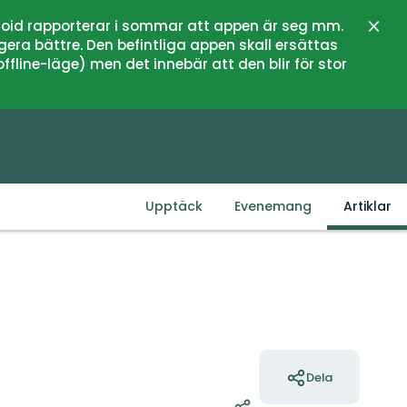
oid rapporterar i sommar att appen är seg mm.
Stän
gera bättre. Den befintliga appen skall ersättas
fline-läge) men det innebär att den blir för stor
Upptäck
Evenemang
Artiklar
Åtgärder
Dela