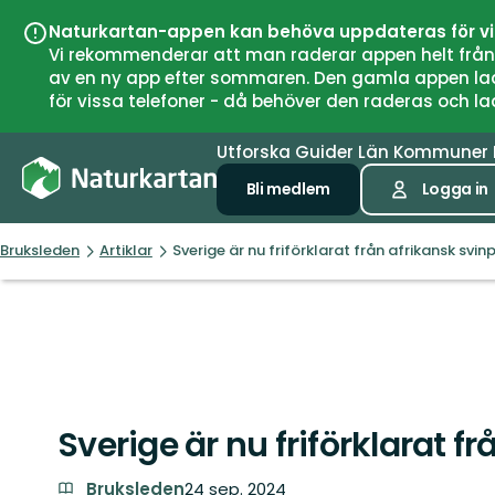
Naturkartan-appen kan behöva uppdateras för v
Vi rekommenderar att man raderar appen helt från si
av en ny app efter sommaren. Den gamla appen laddar
för vissa telefoner - då behöver den raderas och l
Utforska
Guider
Län
Kommuner
Bli medlem
Logga in
Bruksleden
Artiklar
Sverige är nu friförklarat från afrikansk svin
Sverige är nu friförklarat f
Bruksleden
24 sep. 2024