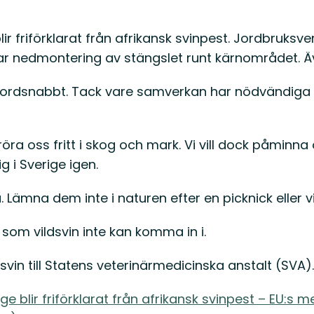
lir friförklarat från afrikansk svinpest. Jordbruk
jar nedmontering av stängslet runt kärnområdet. Ä
ordsnabbt. Tack vare samverkan har nödvändiga oc
 röra oss fritt i skog och mark. Vi vill dock påminn
g i Sverige igen.
 Lämna dem inte i naturen efter en picknick eller 
 som vildsvin inte kan komma in i.
svin till Statens veterinärmedicinska anstalt (SVA).
ge blir friförklarat från afrikansk svinpest – EU:s m