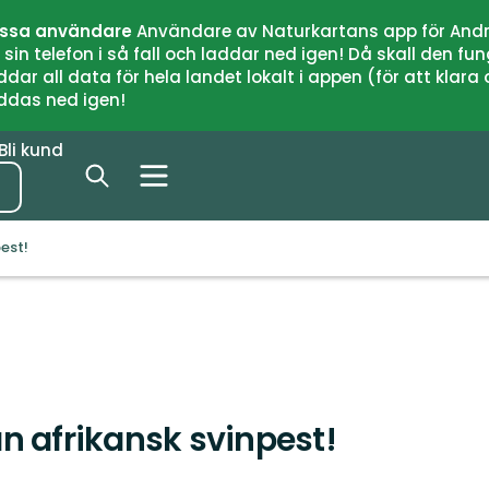
issa användare
Användare av Naturkartans app för Andr
n telefon i så fall och laddar ned igen! Då skall den fun
 all data för hela landet lokalt i appen (för att klara of
addas ned igen!
Bli kund
pest!
rån afrikansk svinpest!