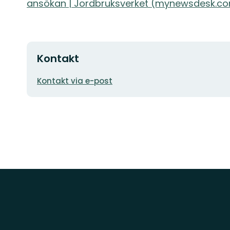
ansökan | Jordbruksverket (mynewsdesk.c
Kontakt
E-
Kontakt via e-post
postadress