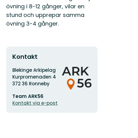
övning i 8-12 gånger, vilar en
stund och upprepar samma
övning 3-4 gånger.
Kontakt
Adress
Organisationens
Blekinge Arkipelag
logotyp
Kurpromenaden 4
372 36 Ronneby
E-
Team ARK56
postadress
Kontakt via e-post