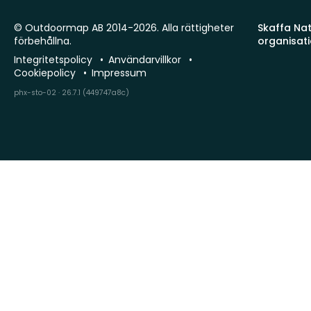
© Outdoormap AB 2014-2026. Alla rättigheter
Skaffa Natu
förbehållna.
organisat
Integritetspolicy
Användarvillkor
Cookiepolicy
Impressum
phx-sto-02 · 26.7.1 (449747a8c)