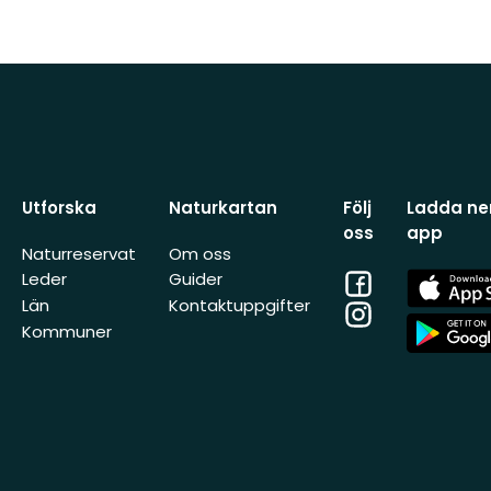
Utforska
Naturkartan
Följ
Ladda ner
oss
app
Naturreservat
Om oss
Facebook
App
Leder
Guider
Store
Län
Kontaktuppgifter
Instagram
App
Kommuner
Store