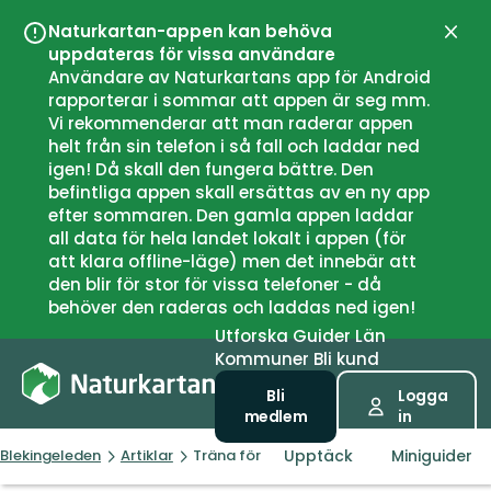
Naturkartan-appen kan behöva
Stän
uppdateras för vissa användare
Användare av Naturkartans app för Android
rapporterar i sommar att appen är seg mm.
Vi rekommenderar att man raderar appen
helt från sin telefon i så fall och laddar ned
igen! Då skall den fungera bättre. Den
befintliga appen skall ersättas av en ny app
efter sommaren. Den gamla appen laddar
all data för hela landet lokalt i appen (för
att klara offline-läge) men det innebär att
den blir för stor för vissa telefoner - då
behöver den raderas och laddas ned igen!
Utforska
Guider
Län
Kommuner
Bli kund
Bli
Logga
medlem
in
Upptäck
Miniguider
Blekingeleden
Artiklar
Träna för att orka vandra