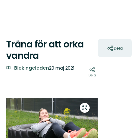
Träna för att orka
Åtgärder
Dela
vandra
Blekingeleden
20 maj 2021
Dela
Bilder
Gå
till
helskärmsläge