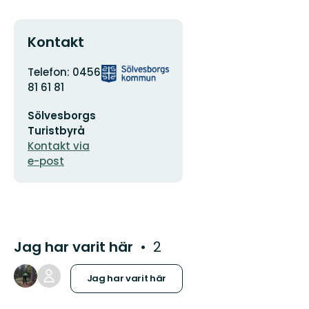
Kontakt
Adress
Organisationens
Telefon: 0456
logotyp
81 61 81
E-
Sölvesborgs
postadress
Turistbyrå
Kontakt via
e-post
Jag har varit här
2
Jag har varit här