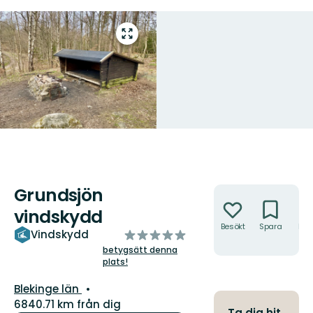
Gå
till
helskärmsläge
Grundsjön
Åtgärder
vindskydd
Besökt
Spara
Hitt
av
Vindskydd
hit
5
betygsätt denna
plats!
stjärnor
Län:
Blekinge län
6840.71 km från dig
Ta dig hit