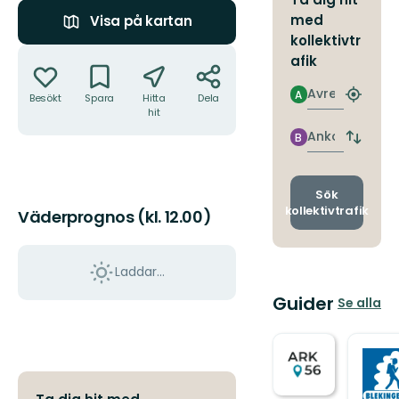
med
Visa på kartan
kollektivtr
Åtgärder
afik
Avresa
A
Besökt
Spara
Hitta
Dela
Hitta
hit
närmas
hållpla
Ankomst
B
Byt
avgång
och
ankomst
Sök
kollektivtrafik
Väderprognos (kl. 12.00)
Laddar...
Guider
Se alla