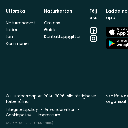
Utforska
Naturkartan
Följ
Ladda ner
oss
app
Naturreservat
Om oss
Facebook
App
Leder
Guider
Store
Län
Kontaktuppgifter
Instagram
App
Kommuner
Store
© Outdoormap AB 2014-2026. Alla rättigheter
Skaffa Natu
förbehållna.
organisat
Integritetspolicy
Användarvillkor
Cookiepolicy
Impressum
phx-sto-02 · 26.7.1 (449747a8c)