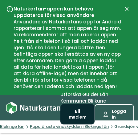
Naturkartan-appen kan behöva
Stän
uppdateras för vissa användare
Användare av Naturkartans app för Android
rapporterar i sommar att appen är seg mm.
Vi rekommenderar att man raderar appen
helt från sin telefon i så fall och laddar ned
igen! Då skall den fungera bättre. Den
befintliga appen skall ersättas av en ny app
efter sommaren. Den gamla appen laddar
all data för hela landet lokalt i appen (för
att klara offline-läge) men det innebär att
den blir för stor för vissa telefoner - då
behöver den raderas och laddas ned igen!
Utforska
Guider
Län
Kommuner
Bli kund
Bli
Logga
medlem
in
Blekinge län
Populäraste vindskydden i Blekinge län
Grundsjön 