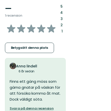
—
:
5
:
4
1 recension
:
3
av
:
2
:
1
5
stjärnor
Betygsätt denna plats
Anna lindell
6 år sedan
Finns ett gäng möss som
gärna gnatar på väskan för
att försöka komma åt mat.
Dock väldigt söta.
Svara på denna recension