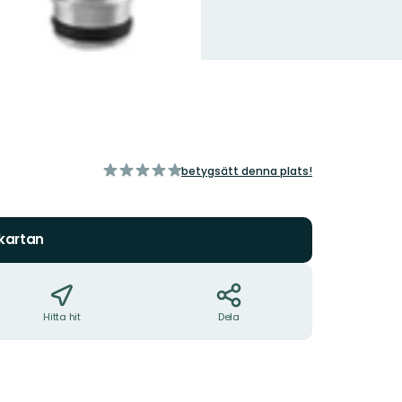
av
betygsätt denna plats!
5
stjärnor
 kartan
Hitta hit
Dela