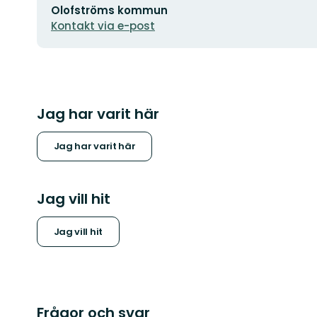
Olofströms kommun
postadress
Kontakt via e-post
Jag har varit här
Jag har varit här
Jag vill hit
Jag vill hit
Frågor och svar