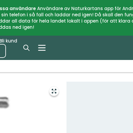
issa användare
Användare av Naturkartans app för Andr
n telefon i så fall och laddar ned igen! Då skall den fun
 all data för hela landet lokalt i appen (för att klara of
addas ned igen!
Bli kund
Gå
till
helskärmsläge