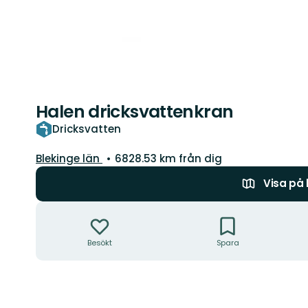
Halen dricksvattenkran
Dricksvatten
Län:
Blekinge län
6828.53 km från dig
Visa på
Åtgärder
Besökt
Spara