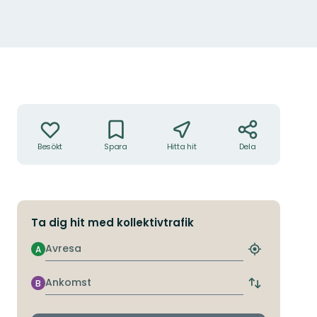
Åtgärder
Besökt
Spara
Hitta hit
Dela
Ta dig hit med kollektivtrafik
Avresa
A
Hitta
närmaste
hållplats
Ankomst
B
Byt
avgångs-
och