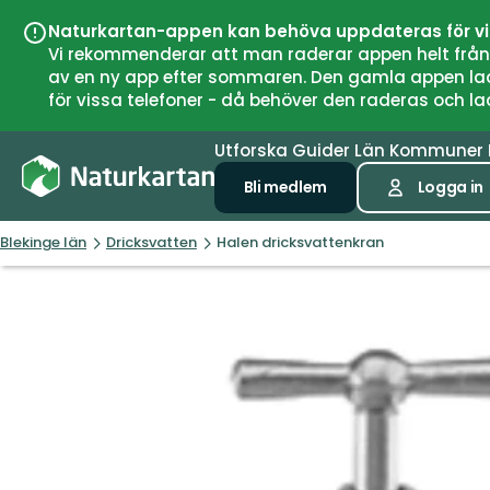
Naturkartan-appen kan behöva uppdateras för v
Vi rekommenderar att man raderar appen helt från si
av en ny app efter sommaren. Den gamla appen laddar
för vissa telefoner - då behöver den raderas och l
Utforska
Guider
Län
Kommuner
Bli medlem
Logga in
Blekinge län
Dricksvatten
Halen dricksvattenkran