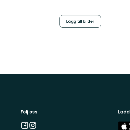
Lägg till bilder
Följ oss
Ladd
Facebook
Instagram
App