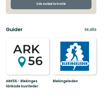
ankomsthållp
Sök kollektivtrafik
Guider
Se alla
ARK56 - Blekinges
Blekingeleden
Välkommen
länkade kustleder
till
Länkade
Blekingeleden!
kustleder
i
ett
Unesco