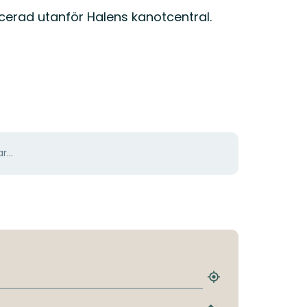
cerad utanför Halens kanotcentral.
r...
Hitta
närmaste
hållplats