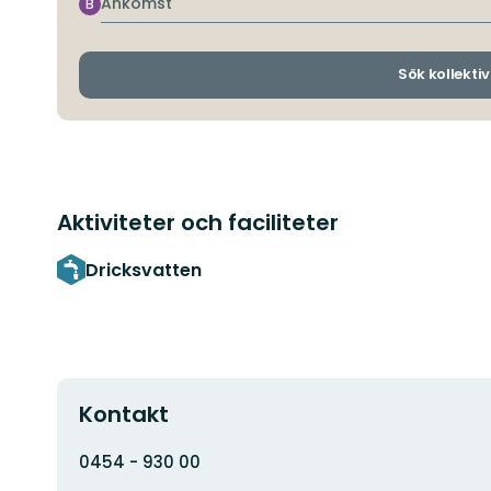
Ankomst
B
Sök kollektiv
Aktiviteter och faciliteter
Dricksvatten
Kontakt
Adress
0454 - 930 00
E-