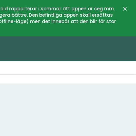
oid rapporterar i sommar att appen är seg mm.
Stän
gera bättre. Den befintliga appen skall ersättas
fline-läge) men det innebär att den blir för stor