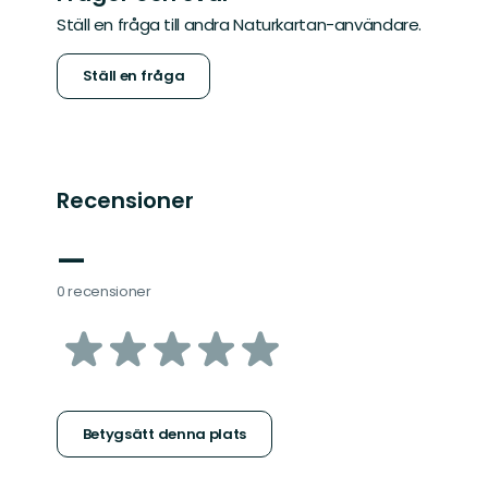
Ställ en fråga till andra Naturkartan-användare.
Ställ en fråga
Recensioner
—
0 recensioner
av
5
stjärnor
Betygsätt denna plats