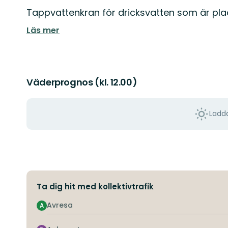
Beskrivning
Tappvattenkran för dricksvatten som är pla
Läs mer
Väderprognos (kl. 12.00)
Ladda
Ta dig hit med kollektivtrafik
Avresa
A