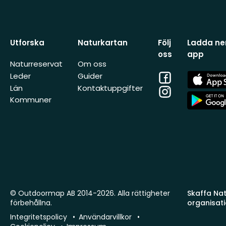
Utforska
Naturkartan
Följ
Ladda ner
oss
app
Naturreservat
Om oss
Facebook
App
Leder
Guider
Store
Län
Kontaktuppgifter
Instagram
App
Kommuner
Store
© Outdoormap AB 2014-2026. Alla rättigheter
Skaffa Natu
förbehållna.
organisat
Integritetspolicy
Användarvillkor