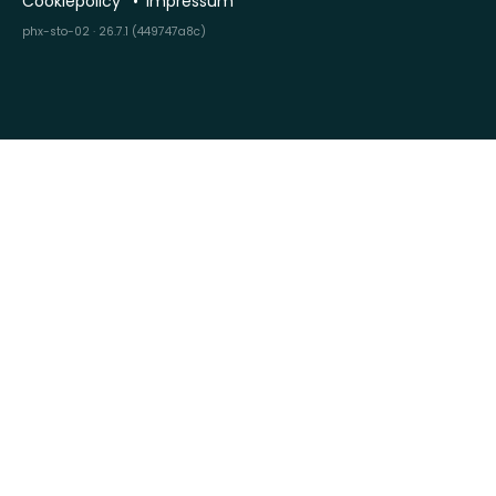
Cookiepolicy
Impressum
phx-sto-02 · 26.7.1 (449747a8c)