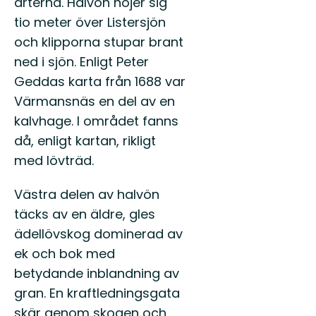
arterna. Halvön höjer sig
tio meter över Listersjön
och klipporna stupar brant
ned i sjön. Enligt Peter
Geddas karta från 1688 var
Värmansnäs en del av en
kalvhage. I området fanns
då, enligt kartan, rikligt
med lövträd.
Västra delen av halvön
täcks av en äldre, gles
ädellövskog dominerad av
ek och bok med
betydande inblandning av
gran. En kraftledningsgata
skär genom skogen och