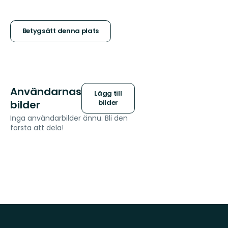
5
stjärnor
Betygsätt denna plats
Användarnas
Lägg till
bilder
bilder
Inga användarbilder ännu. Bli den
första att dela!