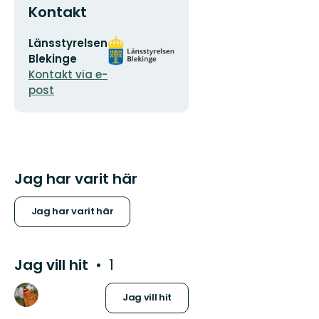
Kontakt
E-
Organisationens
Länsstyrelsen
postadress
logotyp
Blekinge
Kontakt via e-
post
Jag har varit här
Jag har varit här
Jag vill hit
1
Jag vill hit