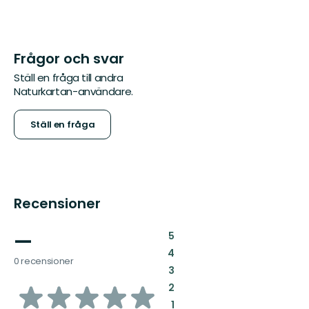
Frågor och svar
Ställ en fråga till andra
Naturkartan-användare.
Ställ en fråga
Recensioner
—
:
5
:
4
0 recensioner
:
3
av
:
2
:
1