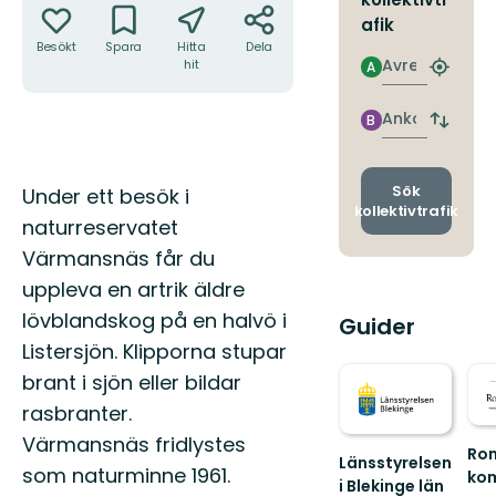
afik
Besökt
Spara
Hitta
Dela
Avresa
hit
A
Hitta
närmas
hållpla
Ankomst
B
Byt
avgång
och
ankomst
Beskrivning
Sök
Under ett besök i
kollektivtrafik
naturreservatet
Värmansnäs får du
uppleva en artrik äldre
lövblandskog på en halvö i
Guider
Listersjön. Klipporna stupar
brant i sjön eller bildar
rasbranter.
Värmansnäs fridlystes
Ro
Länsstyrelsen
som naturminne 1961.
ko
i Blekinge län