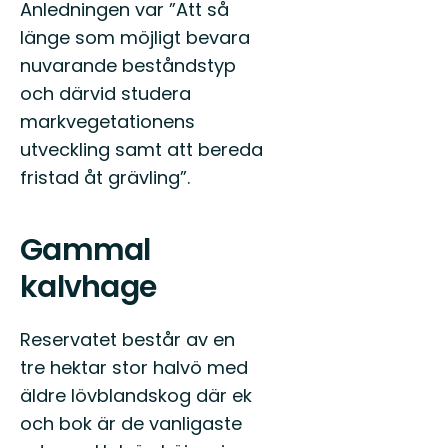
Väl
Anledningen var ”Att så
Välkommen
till
till
länge som möjligt bevara
hjär
Blekinges
i
nuvarande beståndstyp
fantastiska
Sve
natur!
och därvid studera
trä
markvegetationens
utveckling samt att bereda
fristad åt grävling”.
Gammal
kalvhage
Reservatet består av en
tre hektar stor halvö med
äldre lövblandskog där ek
och bok är de vanligaste