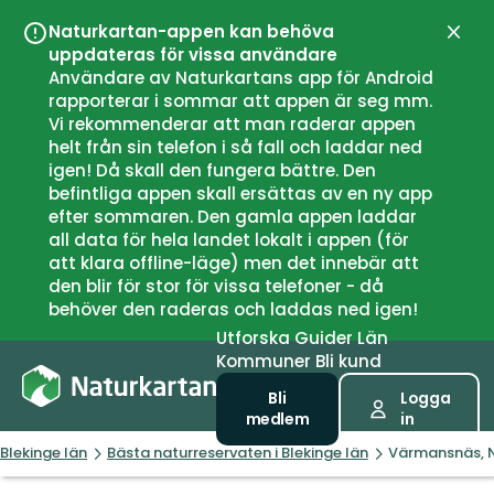
Naturkartan-appen kan behöva
Stän
uppdateras för vissa användare
Användare av Naturkartans app för Android
rapporterar i sommar att appen är seg mm.
Vi rekommenderar att man raderar appen
helt från sin telefon i så fall och laddar ned
igen! Då skall den fungera bättre. Den
befintliga appen skall ersättas av en ny app
efter sommaren. Den gamla appen laddar
all data för hela landet lokalt i appen (för
att klara offline-läge) men det innebär att
den blir för stor för vissa telefoner - då
behöver den raderas och laddas ned igen!
Utforska
Guider
Län
Kommuner
Bli kund
Bli
Logga
medlem
in
Blekinge län
Bästa naturreservaten i Blekinge län
Värmansnäs, N