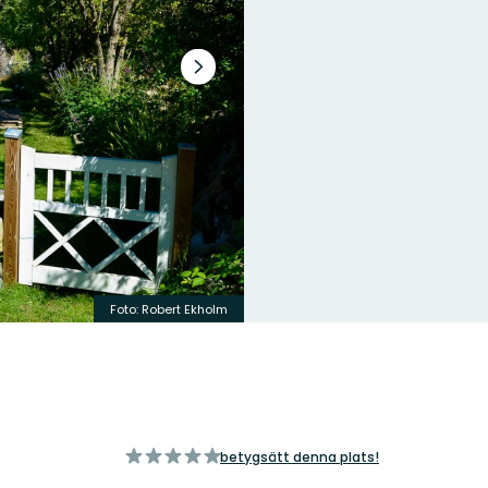
Nästa
bildspel
Foto: Robert Ekholm
av
betygsätt denna plats!
5