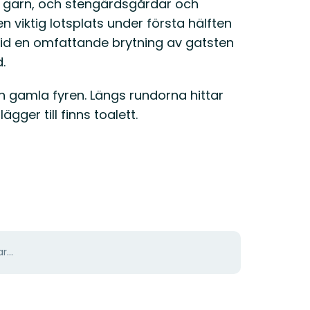
a garn, och stengärdsgårdar och
 viktig lotsplats under första hälften
id en omfattande brytning av gatsten
.
n gamla fyren. Längs rundorna hittar
gger till finns toalett.
r...