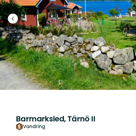
Föregående
bild
Barmarksled, Tärnö II
Vandring