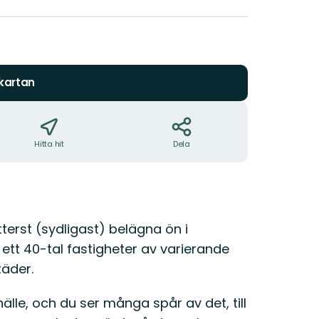
stjärnor
 kartan
Hitta hit
Dela
terst (sydligast) belägna ön i
 ett 40-tal fastigheter av varierande
äder.
älle, och du ser många spår av det, till