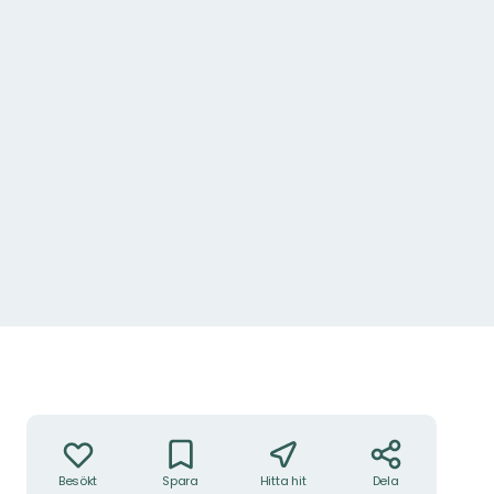
Foto: Robert Ekholm
Åtgärder
Besökt
Spara
Hitta hit
Dela