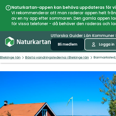
Naturkartan-appen kan behöva uppdateras för v
Vi rekommenderar att man raderar appen helt från si
av en ny app efter sommaren. Den gamla appen laddar
för vissa telefoner - då behöver den raderas och l
Utforska
Guider
Län
Kommuner
Bli medlem
Logga in
Blekinge län
Bästa vandringslederna i Blekinge län
Barmarksled, 