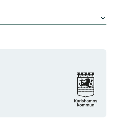
Organisationens
logotyp