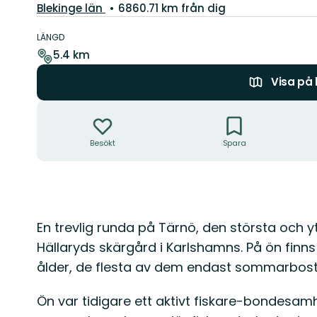
Län:
Blekinge län
6860.71 km från dig
Information
om
LÄNGD
leden
5.4 km
Visa på
Åtgärder
Besökt
Spara
Beskrivning
En trevlig runda på Tärnö, den största och yt
Hällaryds skärgård i Karlshamns. På ön finns
ålder, de flesta av dem endast sommarbost
Ön var tidigare ett aktivt fiskare-bondesamh