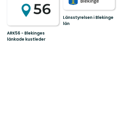
Länsstyrelsen i Blekinge
län
Välkommen
ARK56 - Blekinges
till
länkade kustleder
Blekinges
Länkade
fantastiska
kustleder
natur!
i
ett
Unesco
biosfärområde