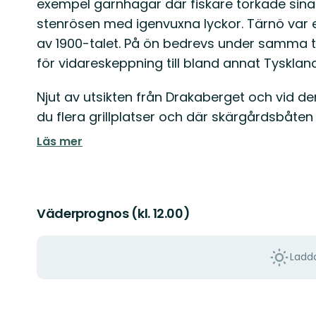
exempel garnhagar där fiskare torkade sin
stenrösen med igenvuxna lyckor. Tärnö var en
av 1900-talet. På ön bedrevs under samma t
för vidareskeppning till bland annat Tyskland
Njut av utsikten från Drakaberget och vid de
du flera grillplatser och där skärgårdsbåten lä
Läs mer
Väderprognos (kl. 12.00)
Ladda