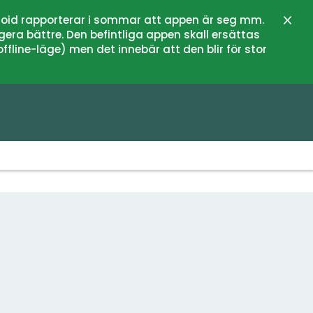
oid rapporterar i sommar att appen är seg mm.
Stän
gera bättre. Den befintliga appen skall ersättas
fline-läge) men det innebär att den blir för stor