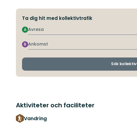
Ta dig hit med kollektivtrafik
Avresa
A
Ankomst
B
Sök kollektiv
Aktiviteter och faciliteter
Vandring