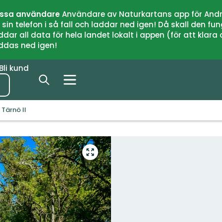
issa användare
Användare av Naturkartans app för Andr
n telefon i så fall och laddar ned igen! Då skall den fun
 all data för hela landet lokalt i appen (för att klara of
addas ned igen!
Bli kund
Tärnö II
Gå
till
helskärmsläge