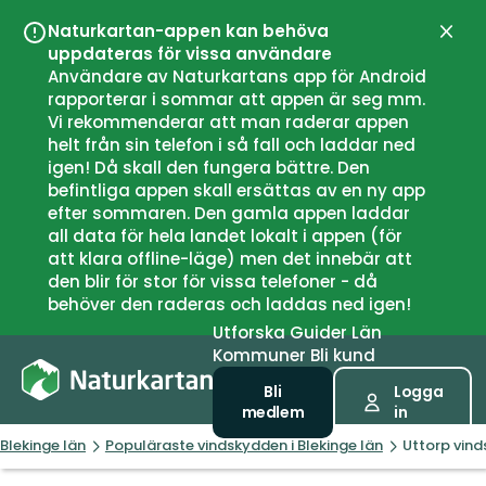
Naturkartan-appen kan behöva
Stän
uppdateras för vissa användare
Användare av Naturkartans app för Android
rapporterar i sommar att appen är seg mm.
Vi rekommenderar att man raderar appen
helt från sin telefon i så fall och laddar ned
igen! Då skall den fungera bättre. Den
befintliga appen skall ersättas av en ny app
efter sommaren. Den gamla appen laddar
all data för hela landet lokalt i appen (för
att klara offline-läge) men det innebär att
den blir för stor för vissa telefoner - då
behöver den raderas och laddas ned igen!
Utforska
Guider
Län
Kommuner
Bli kund
Bli
Logga
medlem
in
Blekinge län
Populäraste vindskydden i Blekinge län
Uttorp vin