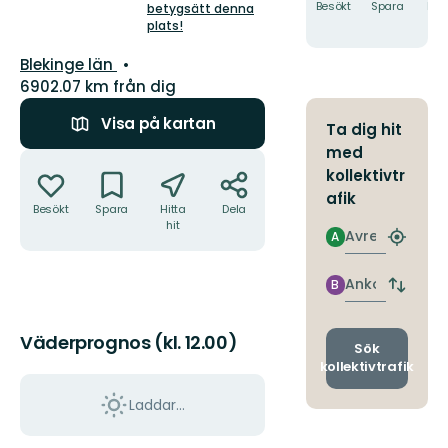
5
Besökt
Spara
Hitt
betygsätt denna
hit
plats!
stjärnor
Län:
Blekinge län
6902.07 km från dig
Visa på kartan
Ta dig hit
med
Åtgärder
kollektivtr
afik
Besökt
Spara
Hitta
Dela
hit
Avresa
A
Hitta
närmas
hållpla
Ankomst
B
Byt
avgång
och
Väderprognos (kl. 12.00)
ankomst
Sök
kollektivtrafik
Laddar...