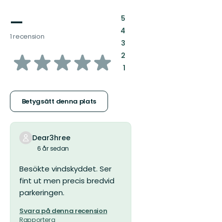
—
:
5
:
4
1 recension
:
3
av
:
2
:
1
5
stjärnor
Betygsätt denna plats
Dear3hree
6 år sedan
Besökte vindskyddet. Ser
fint ut men precis bredvid
parkeringen.
Svara på denna recension
Rapportera