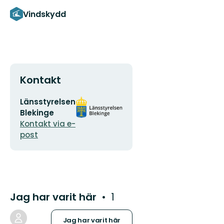
Vindskydd
Kontakt
E-
Organisationens
Länsstyrelsen
postadress
logotyp
Blekinge
Kontakt via e-
post
Jag har varit här
1
Jag har varit här