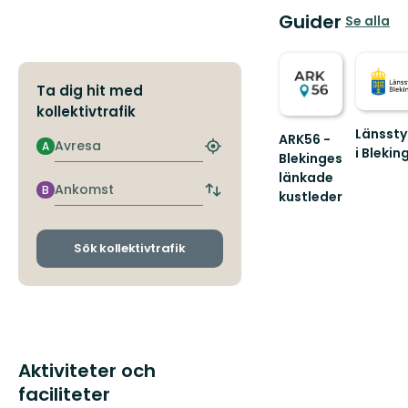
Guider
Se alla
Ta dig hit med
kollektivtrafik
Länssty
ARK56 -
Avresa
A
i Blekin
Hitta
Blekinges
Välkom
närmaste
länkade
hållplats
till
Ankomst
B
kustleder
Byt
Blekinge
Länkade
avgångs-
fantasti
och
kustleder
natur!
ankomsthållplatser
i
Sök kollektivtrafik
ett
Unesco
biosfärområde
Aktiviteter och
faciliteter