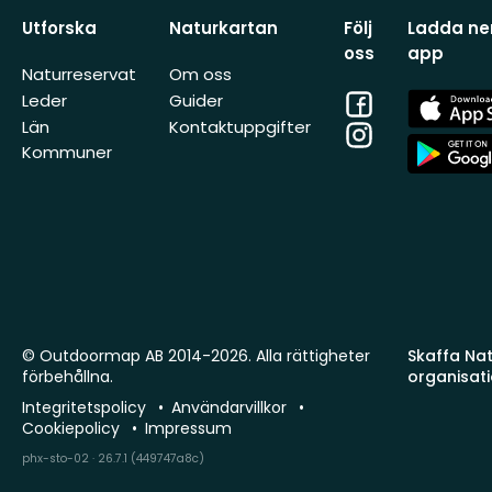
Utforska
Naturkartan
Följ
Ladda ner
oss
app
Naturreservat
Om oss
Facebook
App
Leder
Guider
Store
Län
Kontaktuppgifter
Instagram
App
Kommuner
Store
© Outdoormap AB 2014-2026. Alla rättigheter
Skaffa Natu
förbehållna.
organisat
Integritetspolicy
Användarvillkor
Cookiepolicy
Impressum
phx-sto-02 · 26.7.1 (449747a8c)