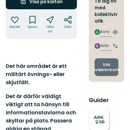
Ta dig hit
Visa på kartan
med
Åtgärder
kollektivtr
afik
Besökt
Spara
Hitta
Dela
Avresa
hit
A
Hitta
närmas
hållpla
Ankomst
B
Byt
avgång
och
ankomst
Beskrivning
Sök
Det här området är ett
kollektivtrafik
militärt övnings- eller
skjutfält.
Det är därför väldigt
Guider
viktigt att ta hänsyn till
informationstavlorna och
skyltar på plats. Passera
aldrig en stängd