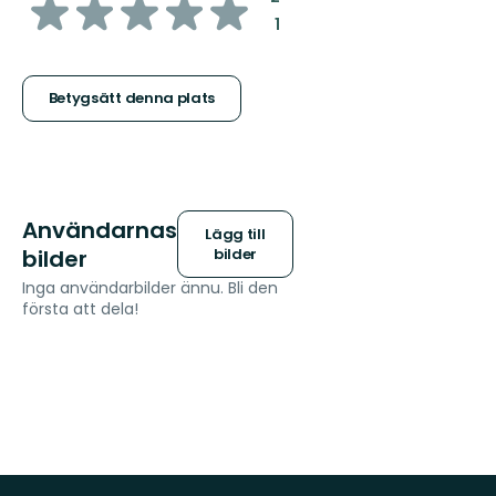
av
:
1
5
stjärnor
Betygsätt denna plats
Användarnas
Lägg till
bilder
bilder
Inga användarbilder ännu. Bli den
första att dela!