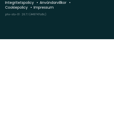
Integritetspolicy
Användarvillkor
Cookiepolicy
Impressum
phx-sto-01 · 26.7.1 (449747a8c)