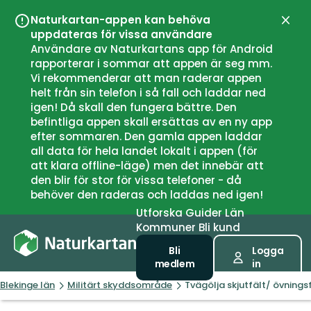
Naturkartan-appen kan behöva
Stän
uppdateras för vissa användare
Användare av Naturkartans app för Android
rapporterar i sommar att appen är seg mm.
Vi rekommenderar att man raderar appen
helt från sin telefon i så fall och laddar ned
igen! Då skall den fungera bättre. Den
befintliga appen skall ersättas av en ny app
efter sommaren. Den gamla appen laddar
all data för hela landet lokalt i appen (för
att klara offline-läge) men det innebär att
den blir för stor för vissa telefoner - då
behöver den raderas och laddas ned igen!
Utforska
Guider
Län
Kommuner
Bli kund
Bli
Logga
medlem
in
Blekinge län
Militärt skyddsområde
Tvägölja skjutfält/ övnings