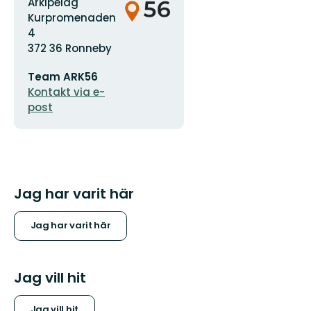
logotyp
Arkipelag
Kurpromenaden
4
372 36 Ronneby
E-
Team ARK56
postadress
Kontakt via e-
post
Jag har varit här
Jag har varit här
Jag vill hit
Jag vill hit