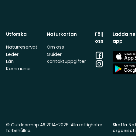
Utforska
Naturkartan
Följ
Ladda ner
oss
app
Naturreservat
Om oss
Facebook
App
Leder
Guider
Store
Län
Kontaktuppgifter
Instagram
App
Kommuner
Store
© Outdoormap AB 2014-2026. Alla rättigheter
Skaffa Natu
förbehållna.
organisat