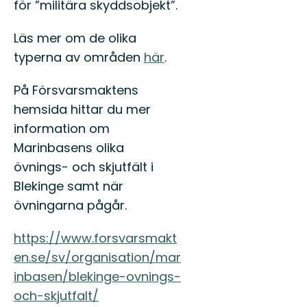
för ”militära skyddsobjekt”.
Läs mer om de olika
typerna av områden
här
.
På Försvarsmaktens
hemsida hittar du mer
information om
Marinbasens olika
övnings- och skjutfält i
Blekinge samt när
övningarna pågår.
https://www.forsvarsmakt
en.se/sv/organisation/mar
inbasen/blekinge-ovnings-
och-skjutfalt/