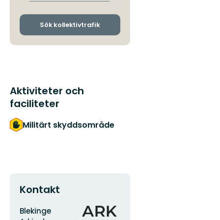
avgångs-
och
ankomsthållplatser
Sök kollektivtrafik
Aktiviteter och
faciliteter
Militärt skyddsområde
Kontakt
Adress
Organisationens
Blekinge