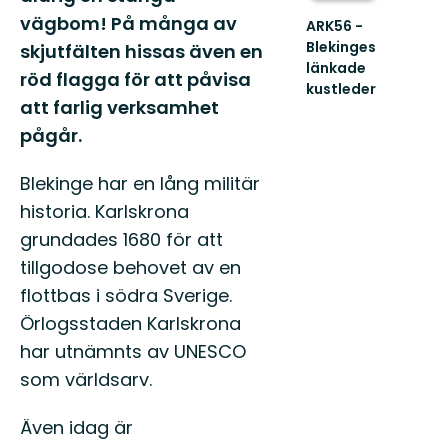
vägbom! På många av
ARK56 -
Blekinges
skjutfälten hissas även en
länkade
röd flagga för att påvisa
kustleder
att farlig verksamhet
Länkade
kustleder
pågår.
i
ett
Blekinge har en lång militär
Unesco
biosfärområde
historia. Karlskrona
grundades 1680 för att
tillgodose behovet av en
flottbas i södra Sverige.
Örlogsstaden Karlskrona
har utnämnts av UNESCO
som världsarv.
Även idag är