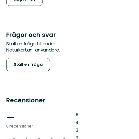
Frågor och svar
Ställ en fråga till andra
Naturkartan-användare.
Ställ en fråga
Recensioner
—
:
5
:
4
0 recensioner
:
3
:
2