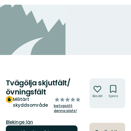
Tvägölja skjutfält/
Åtgärder
övningsfält
Besökt
Spara
Hitt
av
Militärt
hit
skyddsområde
5
betygsätt
stjärnor
denna plats!
Län:
Blekinge län