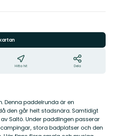
5
stjärnor
 kartan
Hitta hit
Dela
n. Denna paddelrunda är en
å den går helt stadsnära. Samtidigt
n av Saltö. Under paddlingen passerar
 campingar, stora badplatser och den