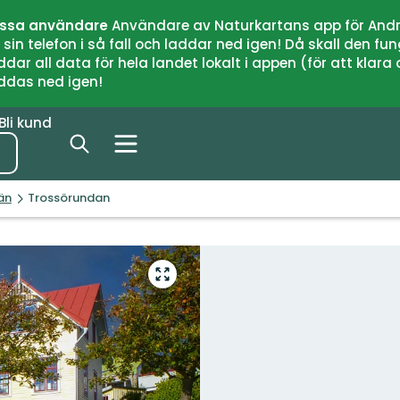
issa användare
Användare av Naturkartans app för Andr
n telefon i så fall och laddar ned igen! Då skall den fun
 all data för hela landet lokalt i appen (för att klara of
addas ned igen!
Bli kund
än
Trossörundan
Gå
till
helskärmsläge