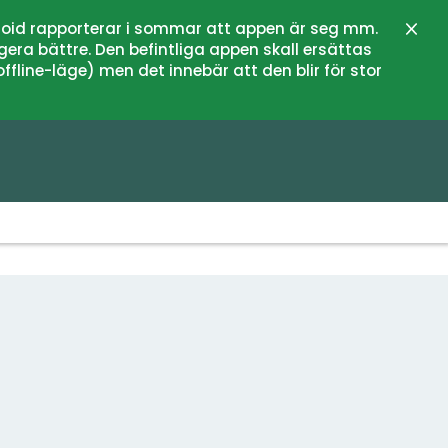
oid rapporterar i sommar att appen är seg mm.
Stän
gera bättre. Den befintliga appen skall ersättas
fline-läge) men det innebär att den blir för stor