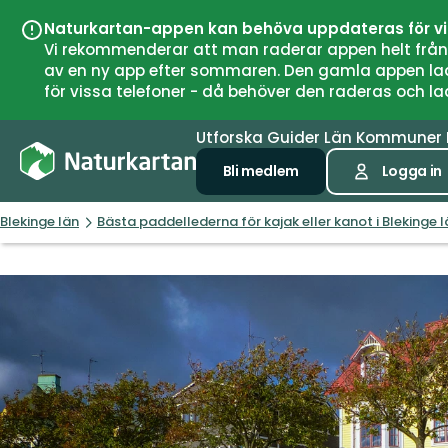
Naturkartan-appen kan behöva uppdateras för v
Vi rekommenderar att man raderar appen helt från si
av en ny app efter sommaren. Den gamla appen laddar
för vissa telefoner - då behöver den raderas och l
Utforska
Guider
Län
Kommuner
Bli medlem
Logga in
Blekinge län
Bästa paddellederna för kajak eller kanot i Blekinge l