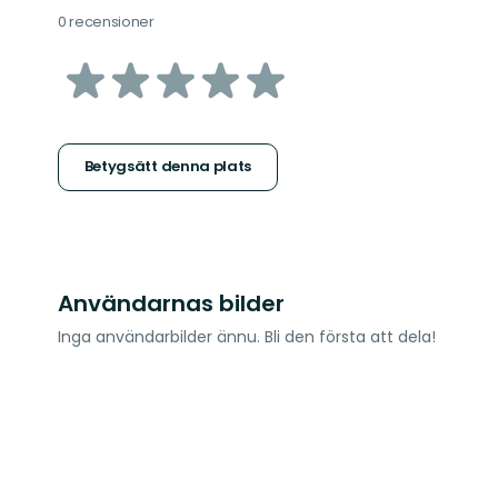
0 recensioner
av
5
stjärnor
Betygsätt denna plats
Användarnas bilder
Inga användarbilder ännu. Bli den första att dela!