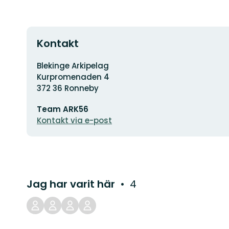
Kontakt
Adress
Blekinge Arkipelag
Kurpromenaden 4
372 36 Ronneby
E-
Team ARK56
postadress
Kontakt via e-post
Jag har varit här
4