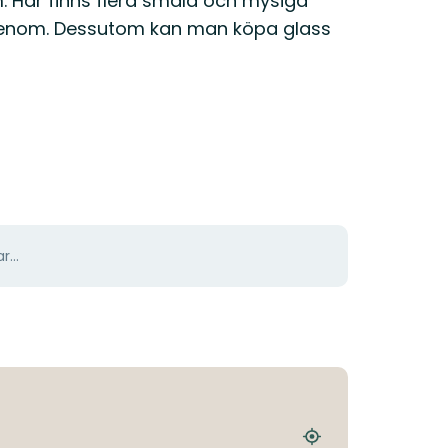
 Här finns flera smala och mysiga
enom. Dessutom kan man köpa glass
r...
Hitta