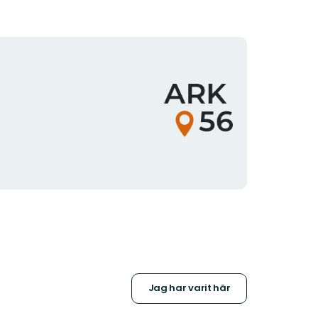
Organisationens
logotyp
Jag har varit här