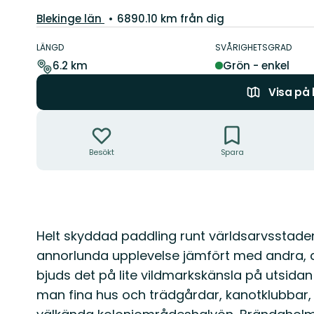
Län:
Blekinge län
6890.10 km från dig
Information
om
LÄNGD
SVÅRIGHETSGRAD
leden
6.2 km
Grön - enkel
Visa på
Åtgärder
Besökt
Spara
Beskrivning
Helt skyddad paddling runt världsarvsstade
annorlunda upplevelse jämfört med andra, d
bjuds det på lite vildmarkskänsla på utsida
man fina hus och trädgårdar, kanotklubbar,