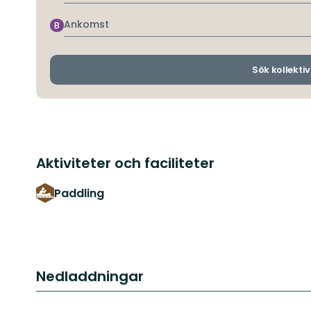
Ankomst
B
Sök kollektiv
Aktiviteter och faciliteter
Paddling
Nedladdningar