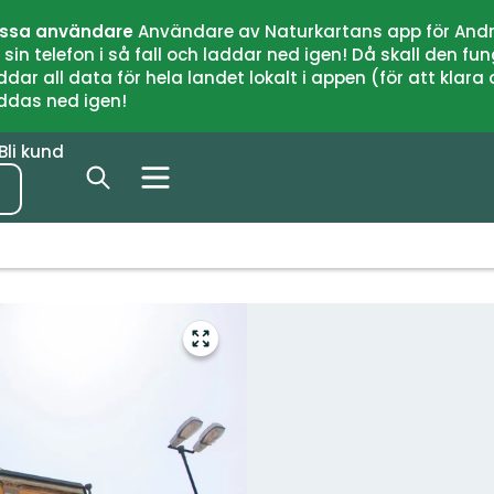
issa användare
Användare av Naturkartans app för Andr
n telefon i så fall och laddar ned igen! Då skall den fun
 all data för hela landet lokalt i appen (för att klara of
addas ned igen!
Bli kund
Gå
till
helskärmsläge