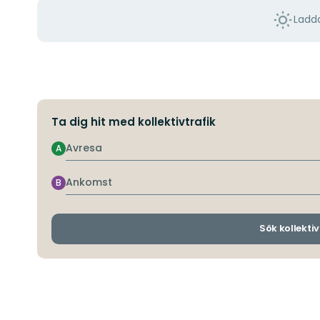
Ladda
Ta dig hit med kollektivtrafik
Avresa
A
Ankomst
B
Sök kollektiv