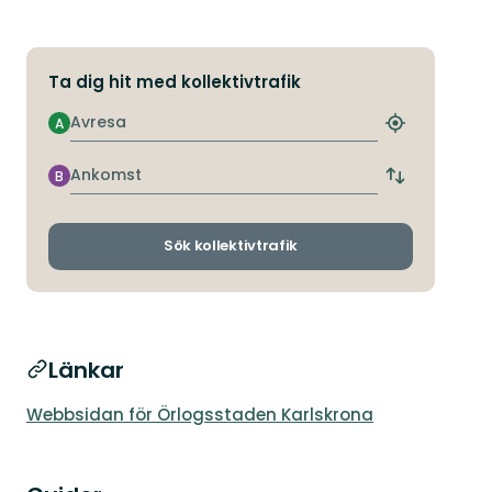
Ta dig hit med kollektivtrafik
Avresa
A
Hitta
närmaste
hållplats
Ankomst
B
Byt
avgångs-
och
ankomsthållp
Sök kollektivtrafik
Länkar
Webbsidan för Örlogsstaden Karlskrona