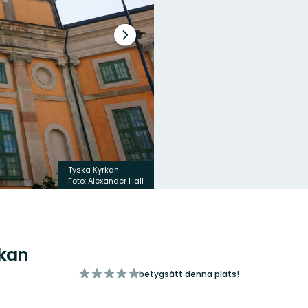
Nästa
bildspel
Tyska Kyrkan
Foto: Alexander Hall
rkan
av
betygsätt denna plats!
5
stjärnor