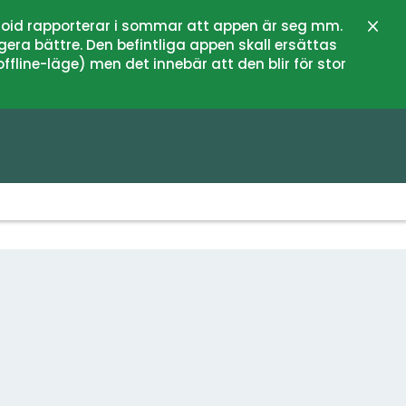
oid rapporterar i sommar att appen är seg mm.
Stän
gera bättre. Den befintliga appen skall ersättas
fline-läge) men det innebär att den blir för stor