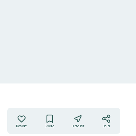
Kupoltaket
Foto: Alexander Hall
Åtgärder
Besökt
Spara
Hitta hit
Dela