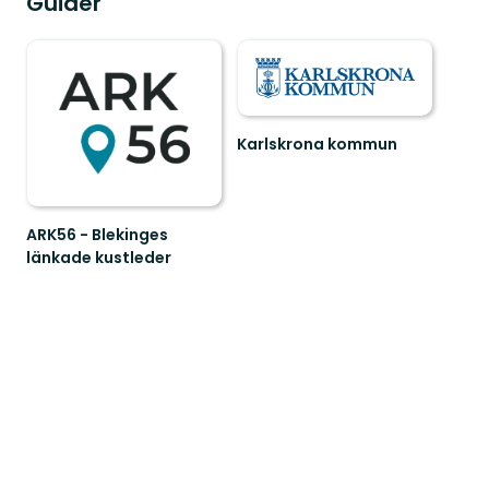
Guider
Karlskrona kommun
Välkommen
att
uppleva
Karlskronas
ARK56 - Blekinges
fantastiska
länkade kustleder
s...
Länkade
kustleder
i
ett
Unesco
biosfärområde