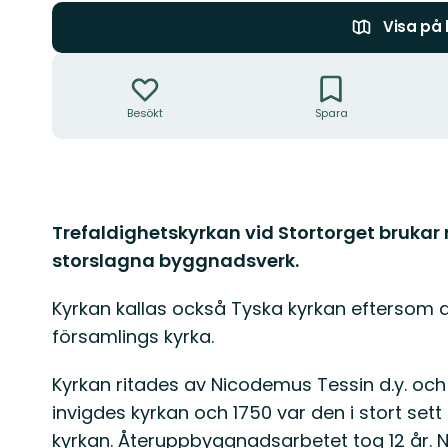
Visa på
Åtgärder
Besökt
Spara
Beskrivning
Trefaldighetskyrkan vid Stortorget bruka
storslagna byggnadsverk.
Kyrkan kallas också Tyska kyrkan eftersom de
församlings kyrka.
Kyrkan ritades av Nicodemus Tessin d.y. och
invigdes kyrkan och 1750 var den i stort set
kyrkan. Återuppbyggnadsarbetet tog 12 år. N