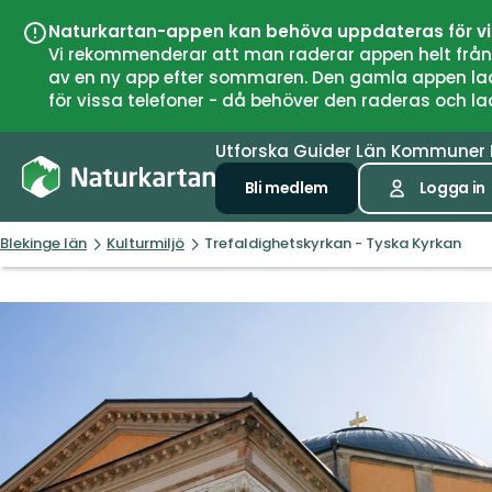
Naturkartan-appen kan behöva uppdateras för v
Vi rekommenderar att man raderar appen helt från si
av en ny app efter sommaren. Den gamla appen laddar
för vissa telefoner - då behöver den raderas och l
Utforska
Guider
Län
Kommuner
Bli medlem
Logga in
Blekinge län
Kulturmiljö
Trefaldighetskyrkan - Tyska Kyrkan