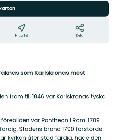
 kartan
Hitta hit
Dela
r räknas som Karlskronas mest
n fram till 1846 var Karlskronas tyska
 förebilden var Pantheon i Rom. 1709
t färdig. Stadens brand 1790 förstörde
är kyrkan åter stod färdig, hade den