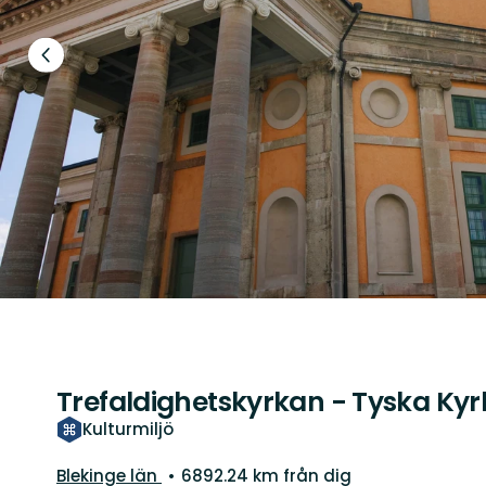
Föregående
bild
Trefaldighetskyrkan - Tyska Ky
Kulturmiljö
Län:
Blekinge län
6892.24 km från dig