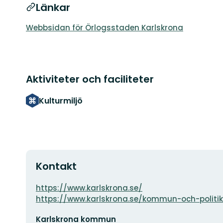
Länkar
Webbsidan för Örlogsstaden Karlskrona
Aktiviteter och faciliteter
Kulturmiljö
Kontakt
Adress
https://www.karlskrona.se/
https://www.karlskrona.se/kommun-och-politi
E-
Karlskrona kommun
postadress