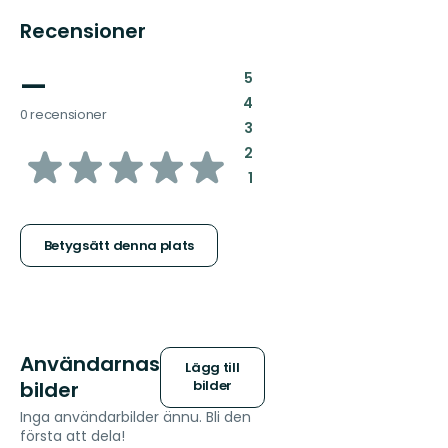
Recensioner
—
:
5
:
4
0 recensioner
:
3
av
:
2
:
1
5
stjärnor
Betygsätt denna plats
Användarnas
Lägg till
bilder
bilder
Inga användarbilder ännu. Bli den
första att dela!