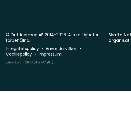
© Outdoormap AB 2014-2026. Alla rättigheter
Skaffa Natu
förbehållna.
organisat
Integritetspolicy
Användarvillkor
Cookiepolicy
Impressum
phx-sto-01 · 26.7.1 (449747a8c)