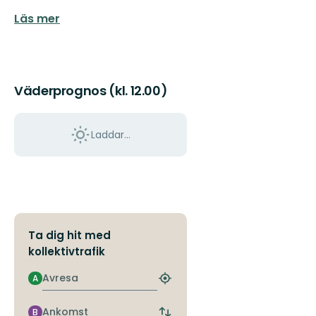
Läs mer
Väderprognos (kl. 12.00)
Laddar...
Ta dig hit med
kollektivtrafik
Avresa
A
Hitta
närmaste
hållplats
Ankomst
B