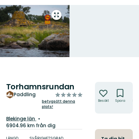
Gå
till
helskärmsläge
Torhamnsrundan
Åtgärder
av
Paddling
5
Besökt
Spara
Hitt
betygsätt denna
hit
plats!
stjärnor
Län:
Blekinge län
6904.96 km från dig
Information
om
LÄNGD
SVÅRIGHETSGRAD
Ta dig hit