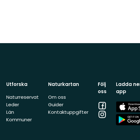
Utforska
Naturkartan
Följ
Ladda ner
oss
app
Naturreservat
Om oss
Facebook
App
Leder
Guider
Store
Län
Kontaktuppgifter
Instagram
App
Kommuner
Store