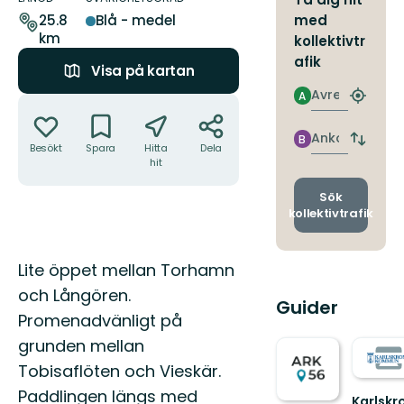
leden
med
25.8
Blå - medel
km
kollektivtr
afik
Visa på kartan
Avresa
A
Åtgärder
Hitta
närmas
hållpla
Ankomst
B
Byt
Besökt
Spara
Hitta
Dela
avgång
hit
och
ankomst
Sök
kollektivtrafik
Beskrivning
Lite öppet mellan Torhamn
och Långören.
Guider
Promenadvänligt på
grunden mellan
Tobisaflöten och Vieskär.
Paddlingen längs med
Karlskr