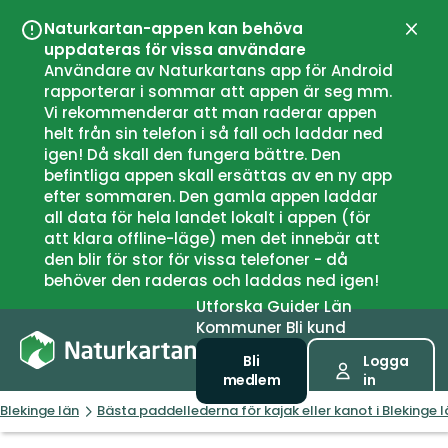
Naturkartan-appen kan behöva
Stän
uppdateras för vissa användare
Användare av Naturkartans app för Android
rapporterar i sommar att appen är seg mm.
Vi rekommenderar att man raderar appen
helt från sin telefon i så fall och laddar ned
igen! Då skall den fungera bättre. Den
befintliga appen skall ersättas av en ny app
efter sommaren. Den gamla appen laddar
all data för hela landet lokalt i appen (för
att klara offline-läge) men det innebär att
den blir för stor för vissa telefoner - då
behöver den raderas och laddas ned igen!
Utforska
Guider
Län
Kommuner
Bli kund
Bli
Logga
medlem
in
Blekinge län
Bästa paddellederna för kajak eller kanot i Blekinge l