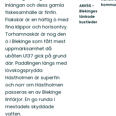
Inlängan och dess gamla
kommu
ARK56 -
Välkom
Blekinges
fiskesamhälle är finfin.
att
länkade
Flakskär är en häftig ö med
uppleva
kustleder
Karlskro
fina klippor och horisontvy.
Länkade
fantasti
kustleder
Torhamnaskär är nog den
s...
i
ö i Blekinge som fått mest
ett
Unesco
uppmärksamhet då
biosfärområde
ubåten U137 gick på grund
där. Paddlingen längs med
lövskogsprydda
Hästholmen är superfin
och norr om Hästholmen
passeras en av Blekinge
linfärjor. En go runda i
mestadels skyddade
vatten.