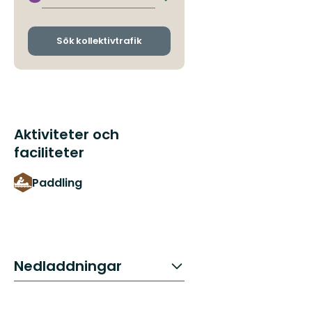
Byt
avgångs-
och
ankomsthållplatser
Sök kollektivtrafik
Aktiviteter och
faciliteter
Paddling
Nedladdningar