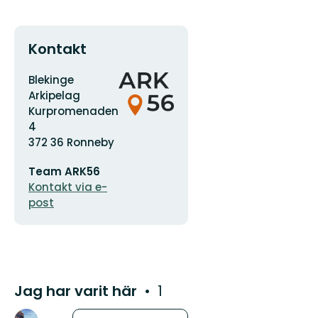
Kontakt
Adress
Organisationens
Blekinge
logotyp
Arkipelag
Kurpromenaden
4
372 36 Ronneby
E-
Team ARK56
postadress
Kontakt via e-
post
Jag har varit här
1