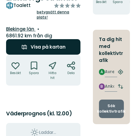
Besökt
Spara
Hitt
av
Toalett
hit
5
betygsätt denna
plats!
stjärnor
Län:
Blekinge län
6861.92 km från dig
Ta dig hit
med
Visa på kartan
kollektivtr
Åtgärder
afik
Avresa
A
Besökt
Spara
Hitta
Dela
Hitta
hit
närmas
hållpla
Ankomst
B
Byt
avgång
och
ankomst
Sök
kollektivtrafik
Väderprognos (kl. 12.00)
Laddar...