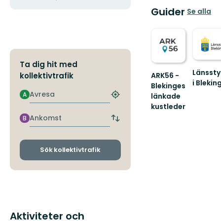
Guider
Se alla
Ta dig hit med
Länssty
ARK56 -
kollektivtrafik
i Blekin
Blekinges
Välkom
Avresa
A
länkade
Hitta
till
kustleder
närmaste
Blekinge
Länkade
hållplats
Ankomst
B
fantasti
Byt
kustleder
natur!
avgångs-
i
och
ett
ankomsthållplatser
Sök kollektivtrafik
Unesco
biosfärområde
Aktiviteter och