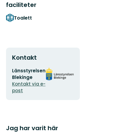
faciliteter
Toalett
Kontakt
E-
Organisationens
Länsstyrelsen
postadress
logotyp
Blekinge
Kontakt via e-
post
Jag har varit här