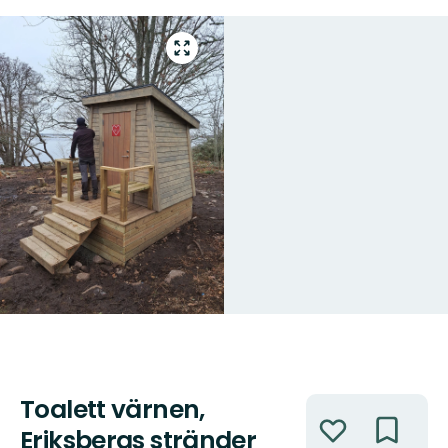
Gå
till
helskärmsläge
Toalett värnen,
Åtgärder
Eriksbergs stränder