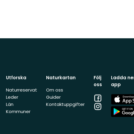
Utforska
Naturkartan
Följ
Ladda ner
oss
app
Naturreservat
Om oss
Facebook
App
Leder
Guider
Store
Län
Kontaktuppgifter
Instagram
App
Kommuner
Store