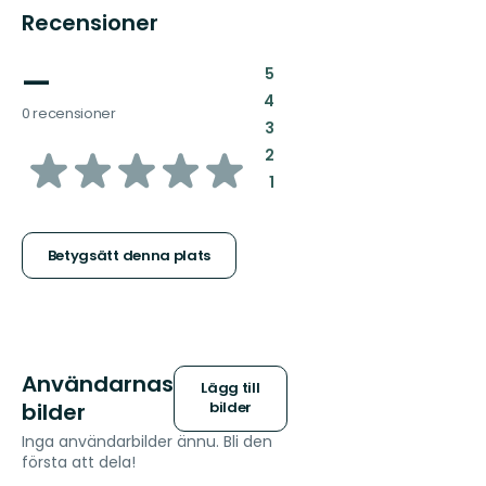
Recensioner
—
:
5
:
4
0 recensioner
:
3
av
:
2
:
1
5
stjärnor
Betygsätt denna plats
Användarnas
Lägg till
bilder
bilder
Inga användarbilder ännu. Bli den
första att dela!