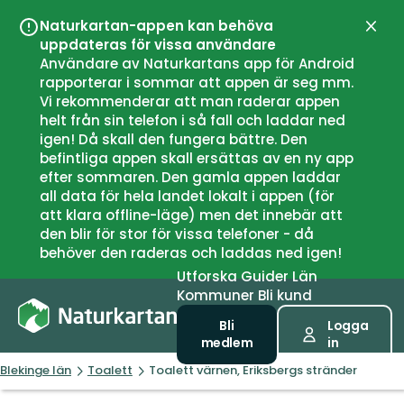
Naturkartan-appen kan behöva
Stän
uppdateras för vissa användare
Användare av Naturkartans app för Android
rapporterar i sommar att appen är seg mm.
Vi rekommenderar att man raderar appen
helt från sin telefon i så fall och laddar ned
igen! Då skall den fungera bättre. Den
befintliga appen skall ersättas av en ny app
efter sommaren. Den gamla appen laddar
all data för hela landet lokalt i appen (för
att klara offline-läge) men det innebär att
den blir för stor för vissa telefoner - då
behöver den raderas och laddas ned igen!
Utforska
Guider
Län
Kommuner
Bli kund
Bli
Logga
medlem
in
Blekinge län
Toalett
Toalett värnen, Eriksbergs stränder