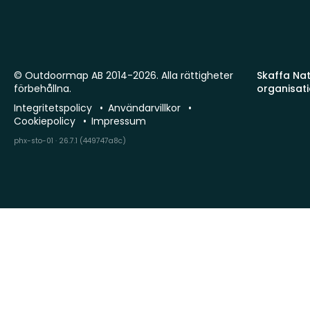
© Outdoormap AB 2014-2026. Alla rättigheter
Skaffa Natu
förbehållna.
organisat
Integritetspolicy
Användarvillkor
Cookiepolicy
Impressum
phx-sto-01 · 26.7.1 (449747a8c)