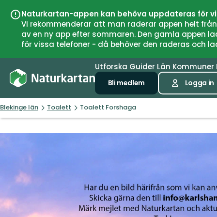
Naturkartan-appen kan behöva uppdateras för v
Vi rekommenderar att man raderar appen helt från si
av en ny app efter sommaren. Den gamla appen laddar
för vissa telefoner - då behöver den raderas och l
Utforska
Guider
Län
Kommuner
Bli medlem
Logga in
Blekinge län
Toalett
Toalett Forshaga