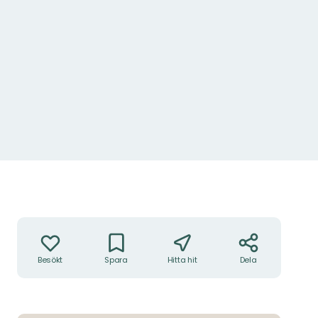
Åtgärder
Besökt
Spara
Hitta hit
Dela