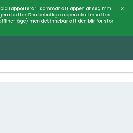
oid rapporterar i sommar att appen är seg mm.
Stän
gera bättre. Den befintliga appen skall ersättas
fline-läge) men det innebär att den blir för stor