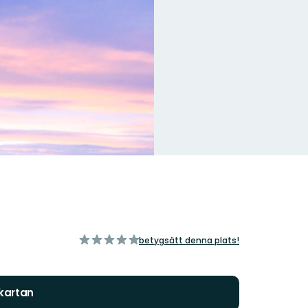
av
betygsätt denna plats!
5
stjärnor
 kartan