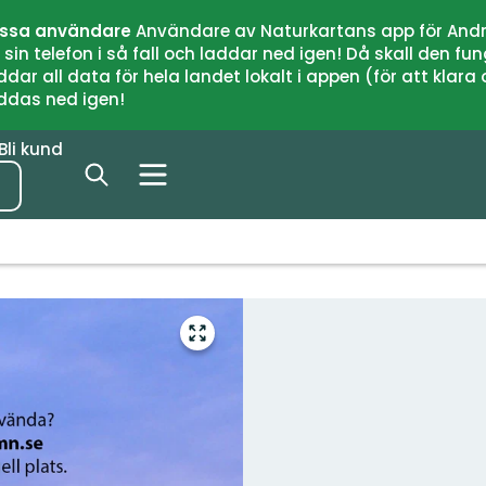
issa användare
Användare av Naturkartans app för Andr
n telefon i så fall och laddar ned igen! Då skall den fun
 all data för hela landet lokalt i appen (för att klara of
addas ned igen!
Bli kund
Gå
till
helskärmsläge