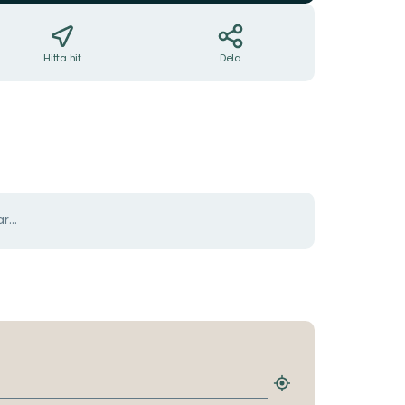
Hitta hit
Dela
r...
Hitta