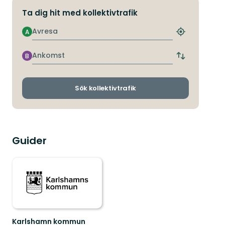
Ta dig hit med kollektivtrafik
Avresa
A
Hitta
närmaste
hållplats
Ankomst
B
Byt
avgångs-
och
ankomsthållp
Sök kollektivtrafik
Guider
Karlshamn kommun