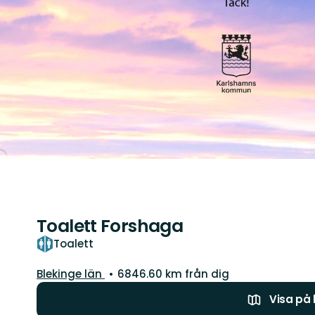
Toalett Forshaga
Toalett
Län:
Blekinge län
6846.60 km från dig
Visa på