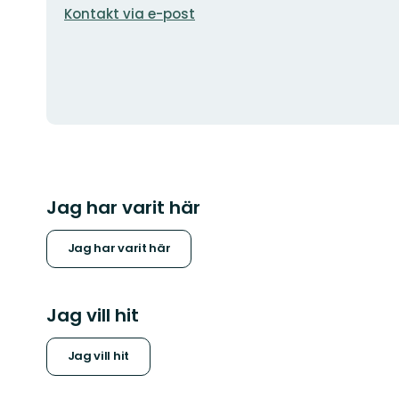
postadress
Kontakt via e-post
Jag har varit här
Jag har varit här
Jag vill hit
Jag vill hit