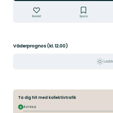
Åtgärder
Besökt
Spara
Väderprognos (kl. 12.00)
Ladda
Ta dig hit med kollektivtrafik
Avresa
A