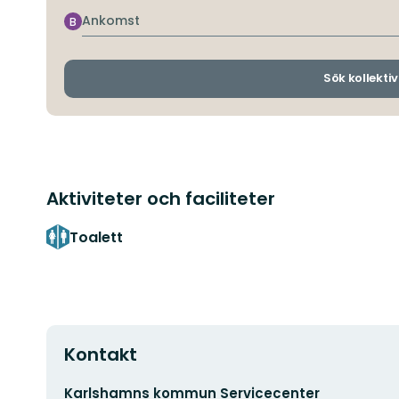
Ankomst
B
Sök kollektiv
Aktiviteter och faciliteter
Toalett
Kontakt
E-
Karlshamns kommun Servicecenter