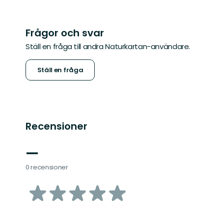
Frågor och svar
Ställ en fråga till andra Naturkartan-användare.
Ställ en fråga
Recensioner
—
0 recensioner
av
5