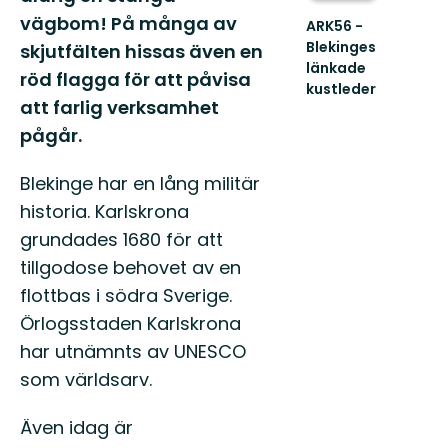
vägbom! På många av
ARK56 -
Blekinges
skjutfälten hissas även en
länkade
röd flagga för att påvisa
kustleder
att farlig verksamhet
Länkade
kustleder
pågår.
i
ett
Blekinge har en lång militär
Unesco
biosfärområde
historia. Karlskrona
grundades 1680 för att
tillgodose behovet av en
flottbas i södra Sverige.
Örlogsstaden Karlskrona
har utnämnts av UNESCO
som världsarv.
Även idag är