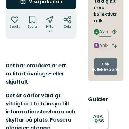
Ta dig hit
Visa på kartan
med
Åtgärder
kollektivtr
afik
Besökt
Spara
Hitta
Dela
Avresa
hit
A
Hitta
närmas
hållpla
Ankomst
B
Byt
avgång
och
ankomst
Beskrivning
Sök
Det här området är ett
kollektivtrafik
militärt övnings- eller
skjutfält.
Det är därför väldigt
Guider
viktigt att ta hänsyn till
informationstavlorna och
skyltar på plats. Passera
aldrig en stängd