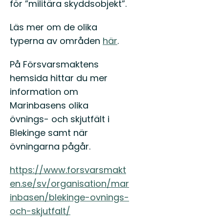
för ”militära skyddsobjekt”.
Läs mer om de olika
typerna av områden
här
.
På Försvarsmaktens
hemsida hittar du mer
information om
Marinbasens olika
övnings- och skjutfält i
Blekinge samt när
övningarna pågår.
https://www.forsvarsmakt
en.se/sv/organisation/mar
inbasen/blekinge-ovnings-
och-skjutfalt/