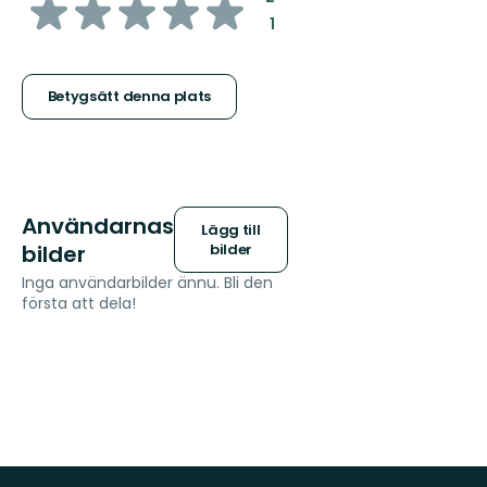
av
:
1
5
stjärnor
Betygsätt denna plats
Användarnas
Lägg till
bilder
bilder
Inga användarbilder ännu. Bli den
första att dela!