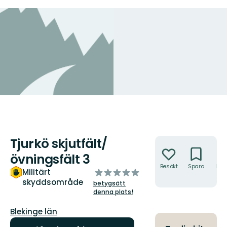
Tjurkö skjutfält/
Åtgärder
övningsfält 3
Besökt
Spara
Hitt
av
Militärt
hit
skyddsområde
5
betygsätt
stjärnor
denna plats!
Län:
Blekinge län