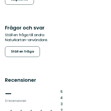
Frågor och svar
Ställ en fråga till andra
Naturkartan-användare.
Ställ en fråga
Recensioner
—
:
5
:
4
0 recensioner
:
3
:
2