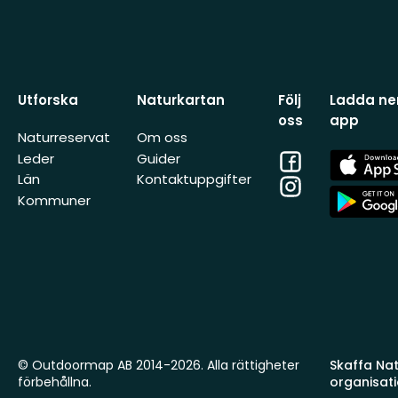
Utforska
Naturkartan
Följ
Ladda ner
oss
app
Naturreservat
Om oss
Facebook
App
Leder
Guider
Store
Län
Kontaktuppgifter
Instagram
App
Kommuner
Store
© Outdoormap AB 2014-2026. Alla rättigheter
Skaffa Natu
förbehållna.
organisat