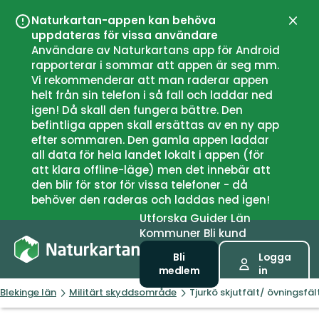
Naturkartan-appen kan behöva
Stän
uppdateras för vissa användare
Användare av Naturkartans app för Android
rapporterar i sommar att appen är seg mm.
Vi rekommenderar att man raderar appen
helt från sin telefon i så fall och laddar ned
igen! Då skall den fungera bättre. Den
befintliga appen skall ersättas av en ny app
efter sommaren. Den gamla appen laddar
all data för hela landet lokalt i appen (för
att klara offline-läge) men det innebär att
den blir för stor för vissa telefoner - då
behöver den raderas och laddas ned igen!
Utforska
Guider
Län
Kommuner
Bli kund
Bli
Logga
medlem
in
Blekinge län
Militärt skyddsområde
Tjurkö skjutfält/ övningsfäl