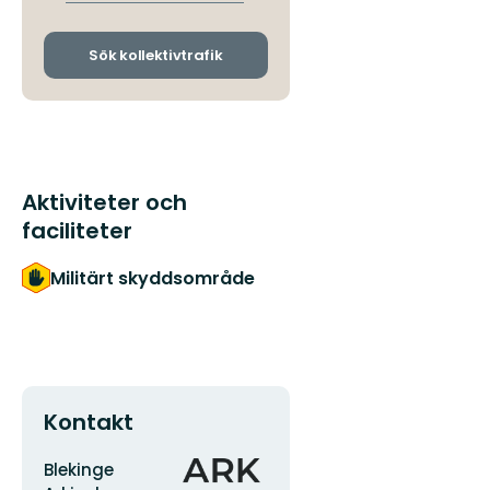
avgångs-
och
ankomsthållplatser
Sök kollektivtrafik
Aktiviteter och
faciliteter
Militärt skyddsområde
Kontakt
Adress
Organisationens
Blekinge