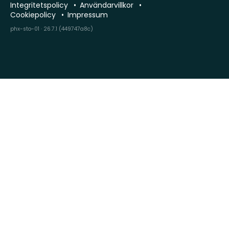
Integritetspolicy
Användarvillkor
Cookiepolicy
Impressum
phx-sto-01 · 26.7.1 (449747a8c)