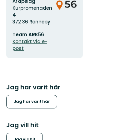
logotyp
Arkipelag
Kurpromenaden
4
372 36 Ronneby
E-
Team ARK56
postadress
Kontakt via e-
post
Jag har varit här
Jag har varit här
Jag vill hit
Jag vill hit