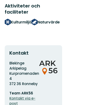
Aktiviteter och
faciliteter
Kulturmiljö
Naturvärde
Kontakt
Adress
Organisationens
Blekinge
logotyp
Arkipelag
Kurpromenaden
4
372 36 Ronneby
E-
Team ARK56
postadress
Kontakt via e-
post