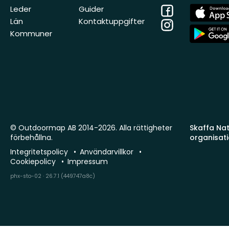
Facebook
App
Leder
Guider
Store
Län
Kontaktuppgifter
Instagram
App
Kommuner
Store
© Outdoormap AB 2014-2026. Alla rättigheter
Skaffa Natu
förbehållna.
organisat
Integritetspolicy
Användarvillkor
Cookiepolicy
Impressum
phx-sto-02 · 26.7.1 (449747a8c)