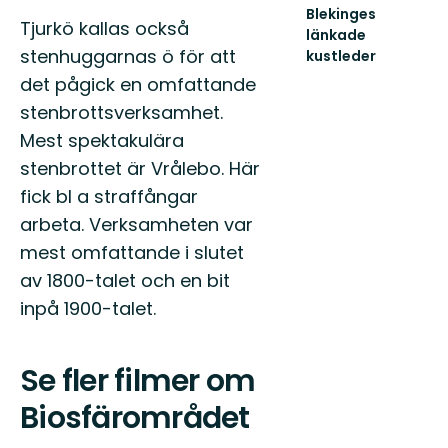
Blekinges
Tjurkö kallas också
länkade
stenhuggarnas ö för att
kustleder
Länkade
det pågick en omfattande
kustleder
stenbrottsverksamhet.
i
ett
Mest spektakulära
Unesco
stenbrottet är Vrålebo. Här
biosfärområde
fick bl a straffångar
arbeta. Verksamheten var
mest omfattande i slutet
av 1800-talet och en bit
inpå 1900-talet.
Se fler filmer om
Biosfärområdet