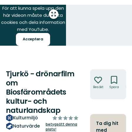
För att kunna spela upp den
här videon måste du tillåta
Gå
till
cookies och dela information
helskärmsläge
med YouTube.
Acceptera
Tjurkö - drönarfilm
Åtgärder
om
Besökt
Spara
Hitt
Biosfärområdets
hit
kultur- och
naturlandskap
av
Kulturmiljö
Ta dig hit
5
betygsätt denna
Naturvärde
plats!
stjärnor
med