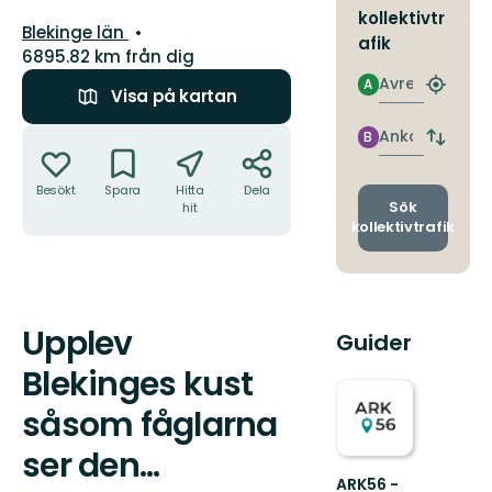
kollektivtr
Län:
Blekinge län
afik
6895.82 km från dig
Avresa
A
Hitta
Visa på kartan
närmas
hållpla
Åtgärder
Ankomst
B
Byt
avgång
och
Besökt
Spara
Hitta
Dela
ankomst
Sök
hit
kollektivtrafik
Upplev
Beskrivning
Guider
Blekinges kust
såsom fåglarna
ser den...
ARK56 -