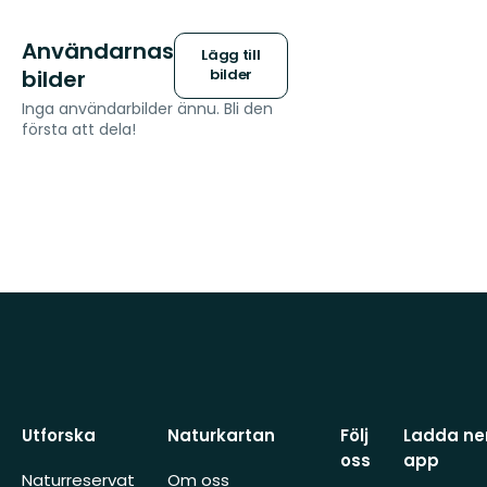
Användarnas
Lägg till
bilder
bilder
Inga användarbilder ännu. Bli den
första att dela!
Utforska
Naturkartan
Följ
Ladda ner
oss
app
Naturreservat
Om oss