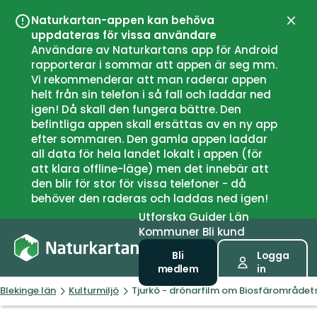
Naturkartan-appen kan behöva
Stän
uppdateras för vissa användare
Användare av Naturkartans app för Android
rapporterar i sommar att appen är seg mm.
Vi rekommenderar att man raderar appen
helt från sin telefon i så fall och laddar ned
igen! Då skall den fungera bättre. Den
befintliga appen skall ersättas av en ny app
efter sommaren. Den gamla appen laddar
all data för hela landet lokalt i appen (för
att klara offline-läge) men det innebär att
den blir för stor för vissa telefoner - då
behöver den raderas och laddas ned igen!
Utforska
Guider
Län
Kommuner
Bli kund
Bli
Logga
medlem
in
Blekinge län
Kulturmiljö
Tjurkö - drönarfilm om Biosfärområdet