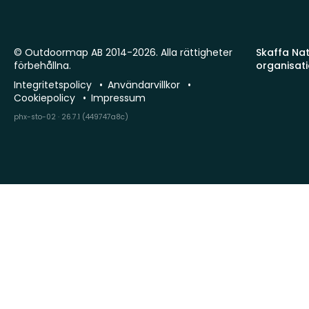
© Outdoormap AB 2014-2026. Alla rättigheter
Skaffa Natu
förbehållna.
organisat
Integritetspolicy
Användarvillkor
Cookiepolicy
Impressum
phx-sto-02 · 26.7.1 (449747a8c)