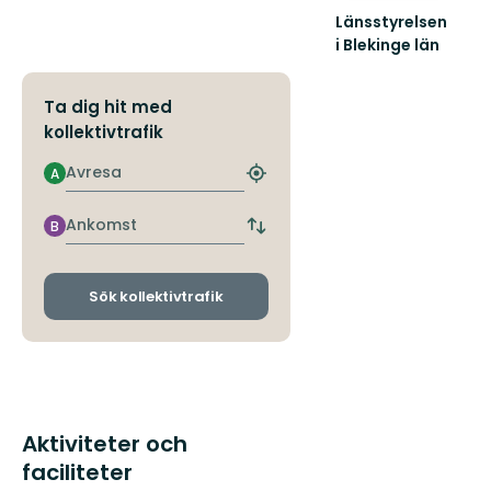
Länsstyrelsen
i Blekinge län
Välkommen
till
Ta dig hit med
Blekinges
fantastiska
kollektivtrafik
natur!
Avresa
A
Hitta
närmaste
hållplats
Ankomst
B
Byt
avgångs-
och
ankomsthållplatser
Sök kollektivtrafik
Aktiviteter och
faciliteter