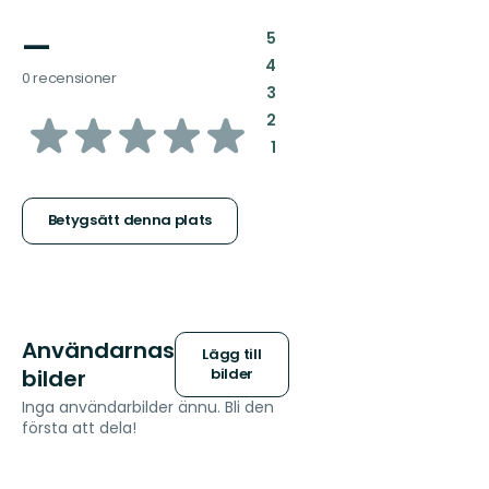
—
:
5
:
4
0 recensioner
:
3
av
:
2
:
1
5
stjärnor
Betygsätt denna plats
Användarnas
Lägg till
bilder
bilder
Inga användarbilder ännu. Bli den
första att dela!