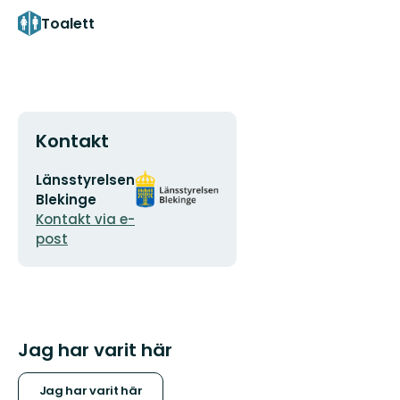
Toalett
Kontakt
E-
Organisationens
Länsstyrelsen
postadress
logotyp
Blekinge
Kontakt via e-
post
Jag har varit här
Jag har varit här