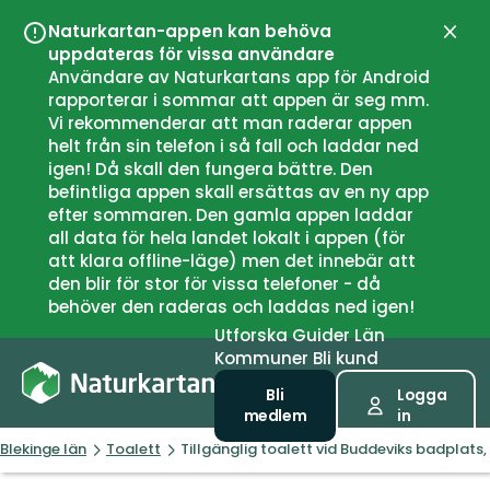
Naturkartan-appen kan behöva
Stän
uppdateras för vissa användare
Användare av Naturkartans app för Android
rapporterar i sommar att appen är seg mm.
Vi rekommenderar att man raderar appen
helt från sin telefon i så fall och laddar ned
igen! Då skall den fungera bättre. Den
befintliga appen skall ersättas av en ny app
efter sommaren. Den gamla appen laddar
all data för hela landet lokalt i appen (för
att klara offline-läge) men det innebär att
den blir för stor för vissa telefoner - då
behöver den raderas och laddas ned igen!
Utforska
Guider
Län
Kommuner
Bli kund
Bli
Logga
medlem
in
Blekinge län
Toalett
Tillgänglig toalett vid Buddeviks badplat