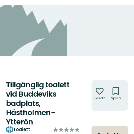
Tillgänglig toalett
Åtgärder
vid Buddeviks
Besökt
Spara
Hitt
badplats,
hit
Hästholmen-
Ytterön
av
Toalett