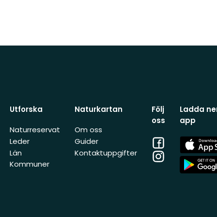
Utforska
Naturkartan
Följ
Ladda ner
oss
app
Naturreservat
Om oss
Facebook
App
Leder
Guider
Store
Län
Kontaktuppgifter
Instagram
App
Kommuner
Store