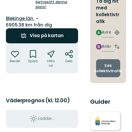
Ta dig hit
5
betygsätt denna
plats!
stjärnor
med
kollektivtr
Län:
Blekinge län
afik
6905.38 km från dig
Avresa
A
Hitta
Visa på kartan
närmas
hållpla
Åtgärder
Ankomst
B
Byt
avgång
och
Besökt
Spara
Hitta
Dela
ankomst
Sök
hit
kollektivtrafik
Väderprognos (kl. 12.00)
Guider
Laddar...