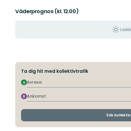
Väderprognos (kl. 12.00)
Ladda
Ta dig hit med kollektivtrafik
Avresa
A
Ankomst
B
Sök kollektiv