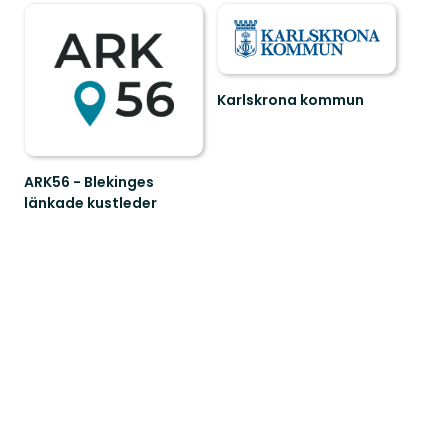
Karlskrona kommun
Välkommen
att
uppleva
Karlskronas
ARK56 - Blekinges
fantastiska
länkade kustleder
s...
Länkade
kustleder
i
ett
Unesco
biosfärområde