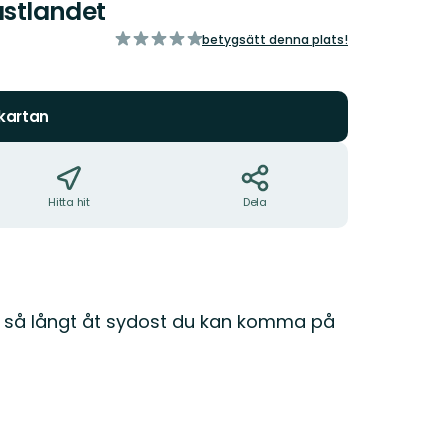
astlandet
av
betygsätt denna plats!
5
stjärnor
 kartan
Hitta hit
Dela
 så långt åt sydost du kan komma på