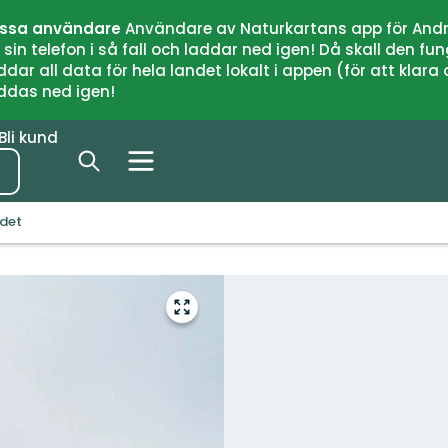
issa användare
Användare av Naturkartans app för Andr
n telefon i så fall och laddar ned igen! Då skall den fun
 all data för hela landet lokalt i appen (för att klara of
addas ned igen!
Bli kund
ndet
Gå
till
helskärmsläge