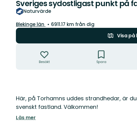
Sveriges sydostligast punkt på f
Naturvärde
Län:
Blekinge län
6911.17 km från dig
Visa på
Åtgärder
Besökt
Spara
Beskrivning
Här, på Torhamns uddes strandhedar, är du
svenskt fastland. Välkommen!
Läs mer