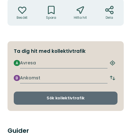
Åtgärder
Besökt
Spara
Hitta hit
Dela
Ta dig hit med kollektivtrafik
Avresa
A
Hitta
närmaste
hållplats
Ankomst
B
Byt
avgångs-
och
ankomsthållp
Sök kollektivtrafik
Guider