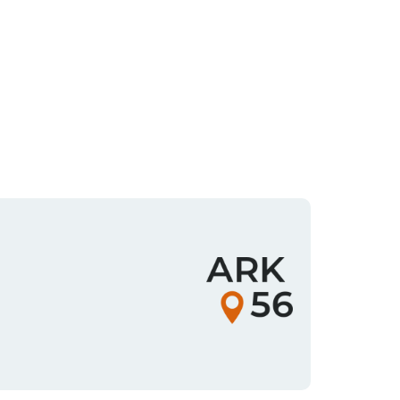
Organisationens
logotyp