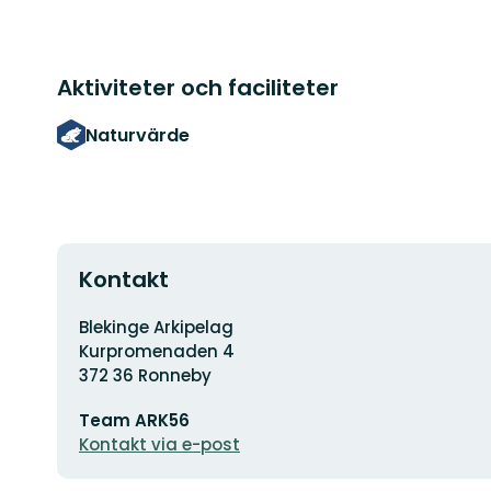
Aktiviteter och faciliteter
Naturvärde
Kontakt
Adress
Blekinge Arkipelag
Kurpromenaden 4
372 36 Ronneby
E-
Team ARK56
postadress
Kontakt via e-post