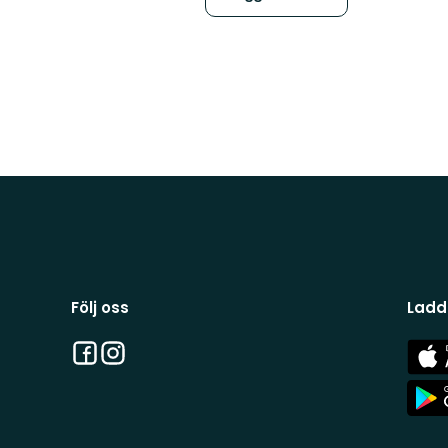
Följ oss
Ladd
Facebook
Instagram
App
Stor
App
Stor