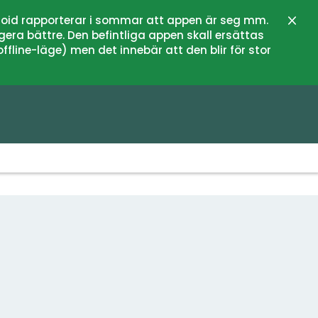
oid rapporterar i sommar att appen är seg mm.
Stän
gera bättre. Den befintliga appen skall ersättas
fline-läge) men det innebär att den blir för stor