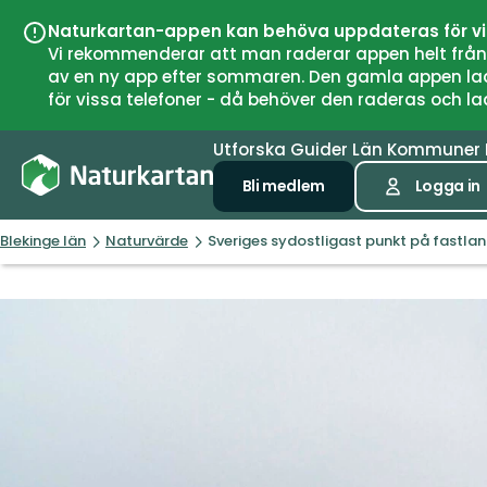
Naturkartan-appen kan behöva uppdateras för v
Vi rekommenderar att man raderar appen helt från si
av en ny app efter sommaren. Den gamla appen laddar
för vissa telefoner - då behöver den raderas och l
Utforska
Guider
Län
Kommuner
Bli medlem
Logga in
Blekinge län
Naturvärde
Sveriges sydostligast punkt på fastla