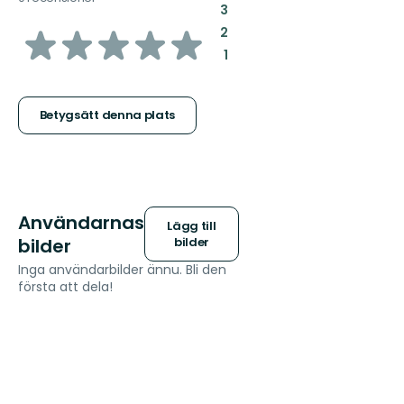
:
3
av
:
2
:
1
5
stjärnor
Betygsätt denna plats
Användarnas
Lägg till
bilder
bilder
Inga användarbilder ännu. Bli den
första att dela!