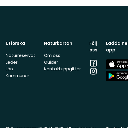
Utforska
Naturkartan
Följ
Ladda ner
oss
app
Naturreservat
Om oss
Facebook
App
Leder
Guider
Store
Län
Kontaktuppgifter
Instagram
App
Kommuner
Store