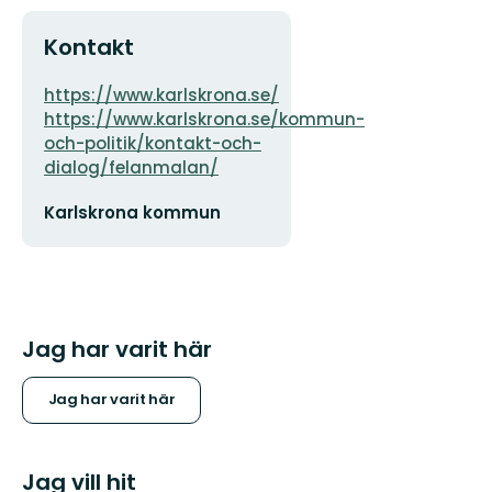
Kontakt
Adress
https://www.karlskrona.se/
https://www.karlskrona.se/kommun-
och-politik/kontakt-och-
dialog/felanmalan/
E-
Karlskrona kommun
postadress
Jag har varit här
Jag har varit här
Jag vill hit