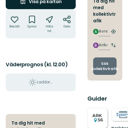
Ta dig hit
Visa på kartan
med
Åtgärder
kollektivtr
afik
Besökt
Spara
Hitta
Dela
Avresa
hit
A
Hitta
närmas
hållpla
Ankomst
B
Byt
avgång
och
ankomst
Sök
Väderprognos (kl. 12.00)
kollektivtrafik
Laddar...
Guider
Ta dig hit med