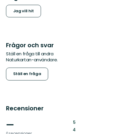
Jag vill hit
Frågor och svar
Ställ en fråga till andra
Naturkartan-användare.
Ställ en fråga
Recensioner
—
:
5
:
4
0 recensioner