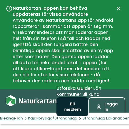
Naturkartan-appen kan behöva
Stän
uppdateras för vissa användare
Användare av Naturkartans app för Android
rapporterar i sommar att appen är seg mm.
Vi rekommenderar att man raderar appen
helt från sin telefon i så fall och laddar ned
igen! Då skall den fungera bättre. Den
befintliga appen skall ersättas av en ny app
efter sommaren. Den gamla appen laddar
all data för hela landet lokalt i appen (för
att klara offline-läge) men det innebär att
den blir för stor för vissa telefoner - då
behöver den raderas och laddas ned igen!
Utforska
Guider
Län
Kommuner
Bli kund
Bli
Logga
medlem
in
Blekinge län
Kajakbrygga/Strandhugg
Strandhugg Lökanabbe