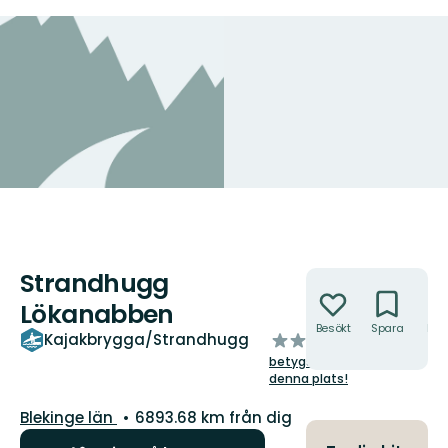
Strandhugg
Åtgärder
Lökanabben
Besökt
Spara
Hitt
av
Kajakbrygga/Strandhugg
hit
5
betygsätt
stjärnor
denna plats!
Län:
Blekinge län
6893.68 km från dig