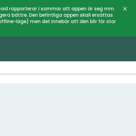
oid rapporterar i sommar att appen är seg mm.
Stän
gera bättre. Den befintliga appen skall ersättas
fline-läge) men det innebär att den blir för stor