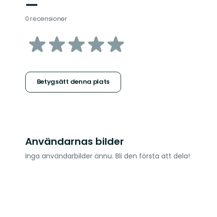
—
0 recensioner
av
5
stjärnor
Betygsätt denna plats
Användarnas bilder
Inga användarbilder ännu. Bli den första att dela!