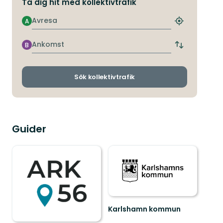
Ta dig hit med kollektivtrafik
Avresa
A
Hitta
närmaste
hållplats
Ankomst
B
Byt
avgångs-
och
ankomsthållp
Sök kollektivtrafik
Guider
Karlshamn kommun
Välkommen