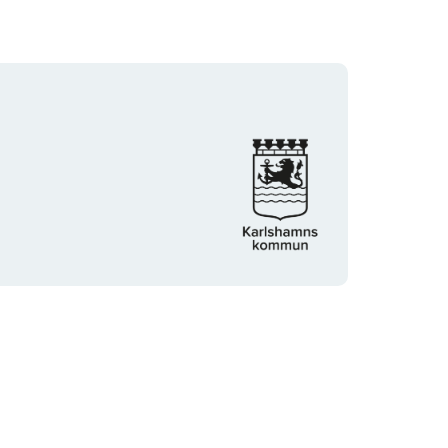
Organisationens
logotyp