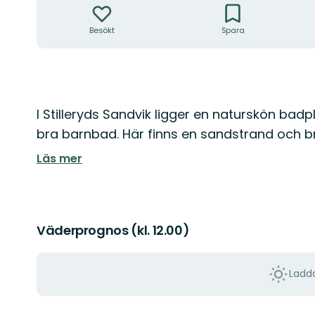
Besökt
Spara
Beskrivning
I Stilleryds Sandvik ligger en naturskön bad
bra barnbad. Här finns en sandstrand och b
Läs mer
Väderprognos (kl. 12.00)
Ladda