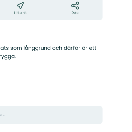
Hitta hit
Dela
plats som långgrund och därför är ett
rygga.
r...