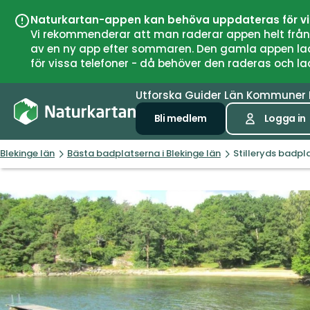
Naturkartan-appen kan behöva uppdateras för v
Vi rekommenderar att man raderar appen helt från si
av en ny app efter sommaren. Den gamla appen laddar
för vissa telefoner - då behöver den raderas och l
Utforska
Guider
Län
Kommuner
Bli medlem
Logga in
Blekinge län
Bästa badplatserna i Blekinge län
Stilleryds badpl