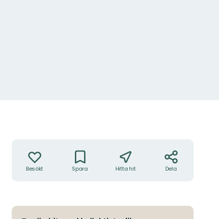
Åtgärder
Besökt
Spara
Hitta hit
Dela