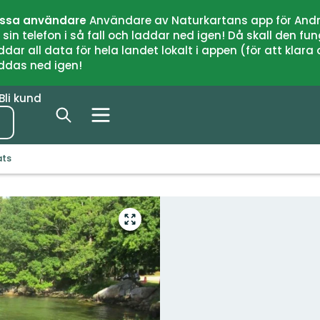
issa användare
Användare av Naturkartans app för Andr
n telefon i så fall och laddar ned igen! Då skall den fun
 all data för hela landet lokalt i appen (för att klara of
addas ned igen!
Bli kund
ats
Gå
till
helskärmsläge