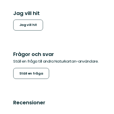
Jag vill hit
Jag vill hit
Frågor och svar
Ställ en fråga till andra Naturkartan-användare.
Ställ en fråga
Recensioner