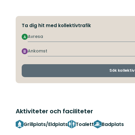
Ta dig hit med kollektivtrafik
Avresa
A
Ankomst
B
Sök kollektiv
Aktiviteter och faciliteter
Grillplats/Eldplats
Toalett
Badplats