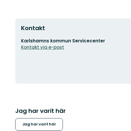
Kontakt
E-
Karlshamns kommun Servicecenter
postadress
Kontakt via e-post
Jag har varit här
Jag har varit här