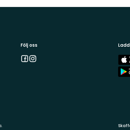
Följ oss
Ladd
Facebook
Instagram
App
Stor
App
Stor
a.
Skaff