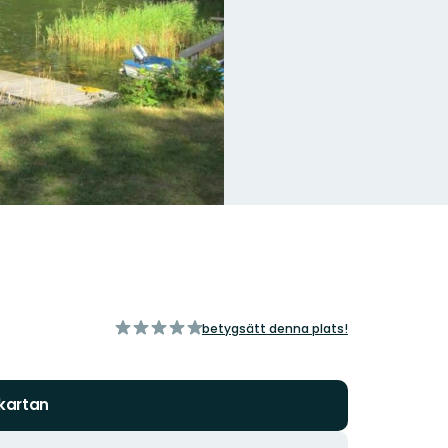
av
betygsätt denna plats!
5
stjärnor
 kartan