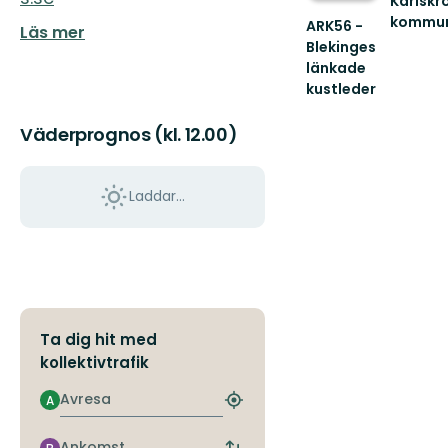
Karlskr
kommu
ARK56 -
Läs mer
Välkom
Blekinges
att
länkade
uppleva
kustleder
Karlskro
Länkade
fantasti
kustleder
Väderprognos (kl. 12.00)
s...
i
ett
Unesco
Laddar...
biosfärområde
Ta dig hit med
kollektivtrafik
Avresa
A
Hitta
närmaste
hållplats
Ankomst