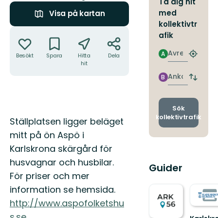
Ta dig hit
med
Visa på kartan
kollektivtr
Åtgärder
afik
Avresa
A
Besökt
Spara
Hitta
Dela
Hitta
hit
närmas
hållpla
Ankomst
B
Byt
avgång
och
ankomst
Sök
kollektivtrafik
Beskrivning
Ställplatsen ligger beläget
mitt på ön Aspö i
Karlskrona skärgård för
husvagnar och husbilar.
Guider
För priser och mer
information se hemsida.
http://www.aspofolketshu
s.se