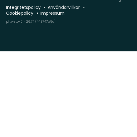
Integritetspolicy
Användarvillkor
Cookiepolicy
Impressum
phx-sto-01 · 26.7.1 (449747a8c)