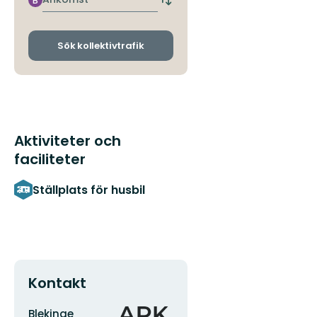
B
Byt
avgångs-
och
ankomsthållplatser
Sök kollektivtrafik
Aktiviteter och
faciliteter
Ställplats för husbil
Kontakt
Adress
Organisationens
Blekinge