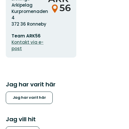
logotyp
Arkipelag
Kurpromenaden
4
372 36 Ronneby
E-
Team ARK56
postadress
Kontakt via e-
post
Jag har varit här
Jag har varit här
Jag vill hit