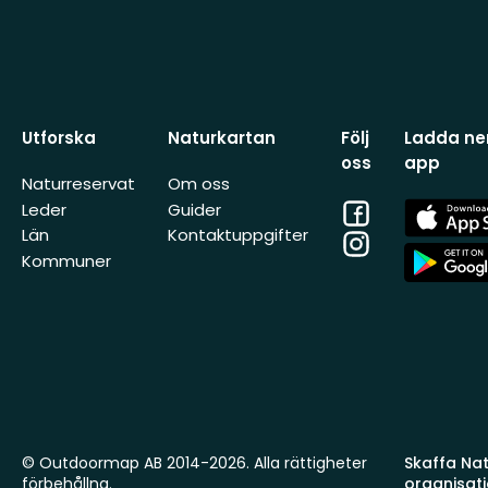
Utforska
Naturkartan
Följ
Ladda ner
oss
app
Naturreservat
Om oss
Facebook
App
Leder
Guider
Store
Län
Kontaktuppgifter
Instagram
App
Kommuner
Store
© Outdoormap AB 2014-2026. Alla rättigheter
Skaffa Natu
förbehållna.
organisat