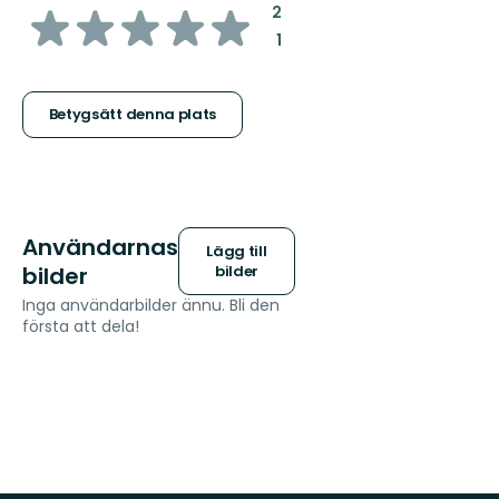
av
:
2
:
1
5
stjärnor
Betygsätt denna plats
Användarnas
Lägg till
bilder
bilder
Inga användarbilder ännu. Bli den
första att dela!