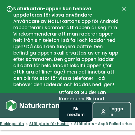
Naturkartan-appen kan behöva
Stän
uppdateras för vissa användare
Användare av Naturkartans app för Android
rapporterar i sommar att appen är seg mm.
Vi rekommenderar att man raderar appen
helt från sin telefon i så fall och laddar ned
igen! Då skall den fungera bättre. Den
befintliga appen skall ersättas av en ny app
efter sommaren. Den gamla appen laddar
all data för hela landet lokalt i appen (för
att klara offline-läge) men det innebär att
den blir för stor för vissa telefoner - då
behöver den raderas och laddas ned igen!
Utforska
Guider
Län
Kommuner
Bli kund
Bli
Logga
medlem
in
Blekinge län
Ställplats för husbil
Ställplats - Aspö Folkets Hus