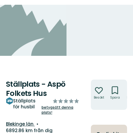
Ställplats - Aspö
Åtgärder
Folkets Hus
Besökt
Spara
Hitt
av
Ställplats
hit
för husbil
5
betygsätt denna
plats!
stjärnor
Län:
Blekinge län
6892.86 km från dig