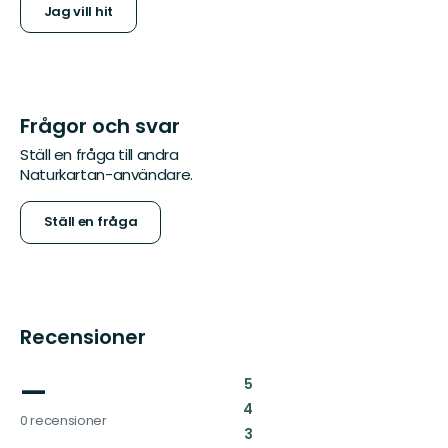
Jag vill hit
Frågor och svar
Ställ en fråga till andra
Naturkartan-användare.
Ställ en fråga
Recensioner
—
:
5
:
4
0 recensioner
:
3