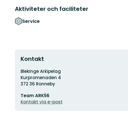
Aktiviteter och faciliteter
Service
Kontakt
Adress
Blekinge Arkipelag
Kurpromenaden 4
372 36 Ronneby
E-
Team ARK56
postadress
Kontakt via e-post