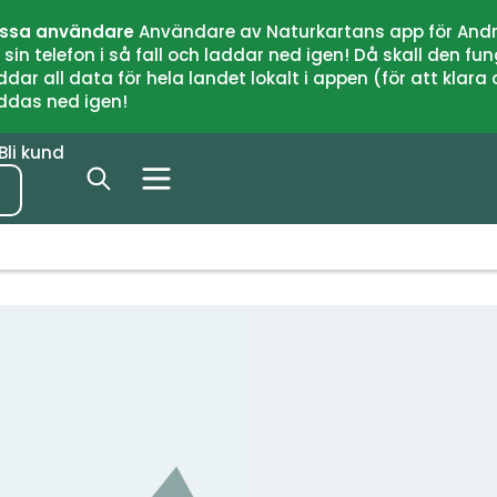
issa användare
Användare av Naturkartans app för Andr
n telefon i så fall och laddar ned igen! Då skall den fun
 all data för hela landet lokalt i appen (för att klara of
addas ned igen!
Bli kund