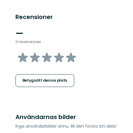
Recensioner
—
0 recensioner
av
5
stjärnor
Betygsätt denna plats
Användarnas bilder
Inga användarbilder ännu. Bli den första att dela!