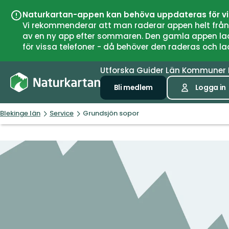
Naturkartan-appen kan behöva uppdateras för v
Vi rekommenderar att man raderar appen helt från si
av en ny app efter sommaren. Den gamla appen laddar
för vissa telefoner - då behöver den raderas och l
Utforska
Guider
Län
Kommuner
Bli medlem
Logga in
Blekinge län
Service
Grundsjön sopor