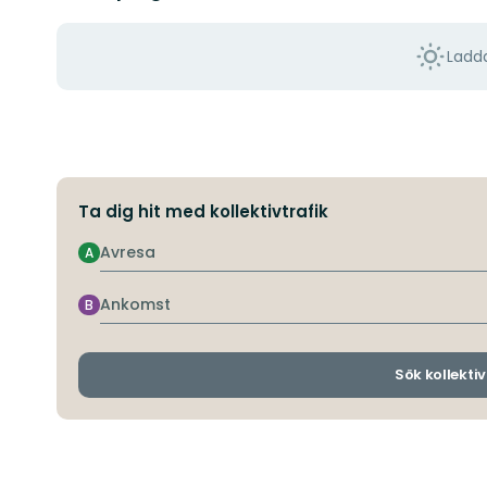
Ladda
Ta dig hit med kollektivtrafik
Avresa
A
Ankomst
B
Sök kollektiv