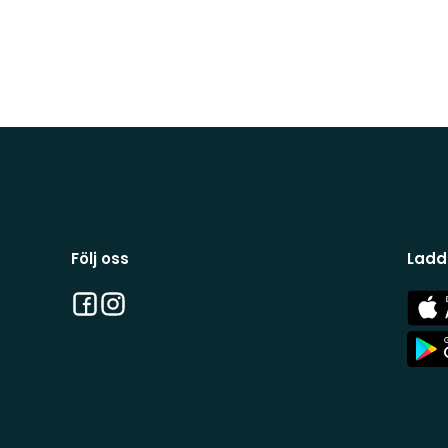
Följ oss
Ladd
Facebook
Instagram
App
Stor
App
Stor