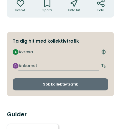
Besökt
Spara
Hitta hit
Dela
Ta dig hit med kollektivtrafik
Avresa
A
Hitta
närmaste
hållplats
Ankomst
B
Byt
avgångs-
och
ankomsthållp
Sök kollektivtrafik
Guider