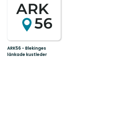
ARK56 - Blekinges
länkade kustleder
Länkade
kustleder
i
ett
Unesco
biosfärområde