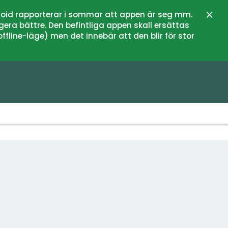
oid rapporterar i sommar att appen är seg mm.
Stän
gera bättre. Den befintliga appen skall ersättas
fline-läge) men det innebär att den blir för stor