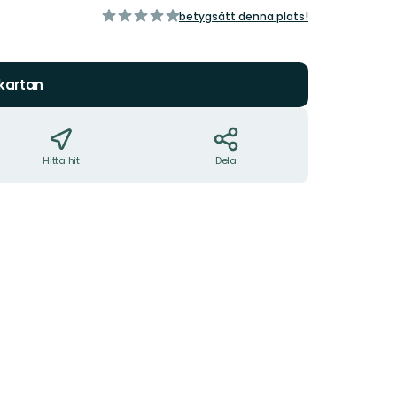
av
betygsätt denna plats!
5
stjärnor
 kartan
Hitta hit
Dela