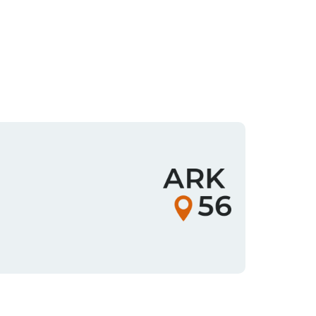
Organisationens
logotyp