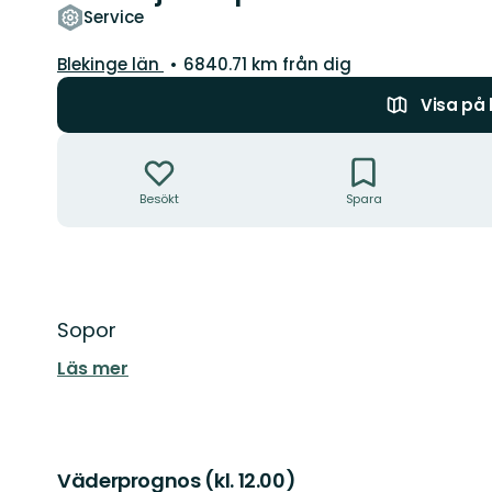
Service
Län:
Blekinge län
6840.71 km från dig
Visa på
Åtgärder
Besökt
Spara
Beskrivning
Sopor
Läs mer
Väderprognos (kl. 12.00)