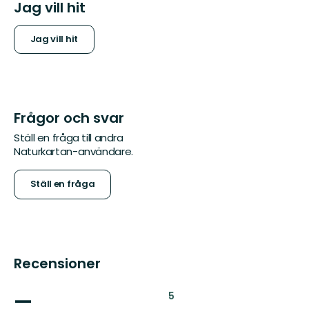
Jag vill hit
Jag vill hit
Frågor och svar
Ställ en fråga till andra
Naturkartan-användare.
Ställ en fråga
Recensioner
—
:
5