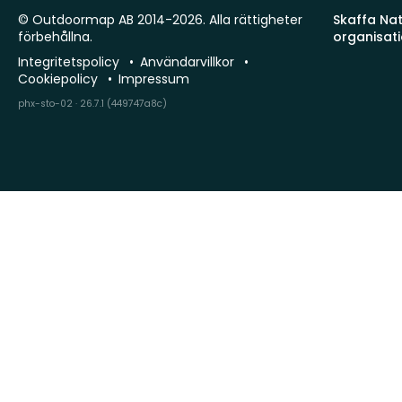
© Outdoormap AB 2014-2026. Alla rättigheter
Skaffa Natu
förbehållna.
organisat
Integritetspolicy
Användarvillkor
Cookiepolicy
Impressum
phx-sto-02 · 26.7.1 (449747a8c)