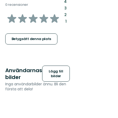
:
4
0 recensioner
:
3
av
:
2
:
1
5
stjärnor
Betygsätt denna plats
Användarnas
Lägg till
bilder
bilder
Inga användarbilder ännu. Bli den
första att dela!