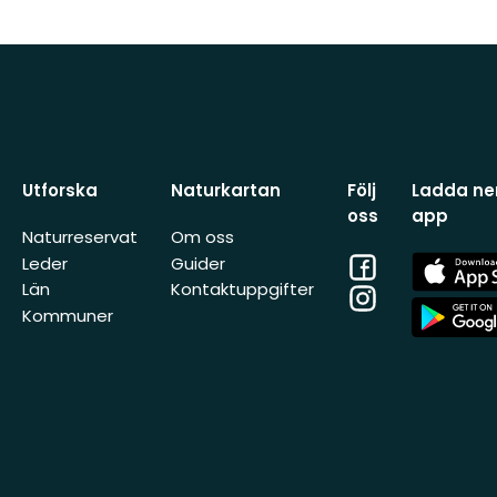
Utforska
Naturkartan
Följ
Ladda ner
oss
app
Naturreservat
Om oss
Facebook
App
Leder
Guider
Store
Län
Kontaktuppgifter
Instagram
App
Kommuner
Store