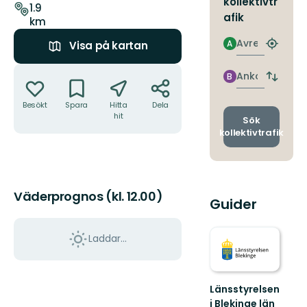
kollektivtr
leden
1.9
afik
km
Avresa
A
Visa på kartan
Hitta
närmas
Åtgärder
hållpla
Ankomst
B
Byt
avgång
Besökt
Spara
Hitta
Dela
och
hit
ankomst
Sök
kollektivtrafik
Väderprognos (kl. 12.00)
Guider
Laddar...
Länsstyrelsen
i Blekinge län