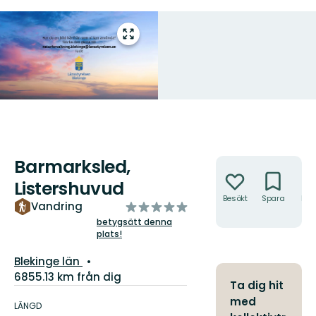
Gå
till
helskärmsläge
Barmarksled,
Åtgärder
Listershuvud
Besökt
Spara
Hitt
av
Vandring
hit
5
betygsätt denna
plats!
stjärnor
Län:
Blekinge län
6855.13 km från dig
Ta dig hit
Information
med
om
LÄNGD