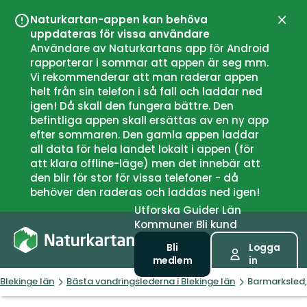
Naturkartan-appen kan behöva
Stän
uppdateras för vissa användare
Användare av Naturkartans app för Android
rapporterar i sommar att appen är seg mm.
Vi rekommenderar att man raderar appen
helt från sin telefon i så fall och laddar ned
igen! Då skall den fungera bättre. Den
befintliga appen skall ersättas av en ny app
efter sommaren. Den gamla appen laddar
all data för hela landet lokalt i appen (för
att klara offline-läge) men det innebär att
den blir för stor för vissa telefoner - då
behöver den raderas och laddas ned igen!
Utforska
Guider
Län
Kommuner
Bli kund
Bli
Logga
medlem
in
Blekinge län
Bästa vandringslederna i Blekinge län
Barmarksled,