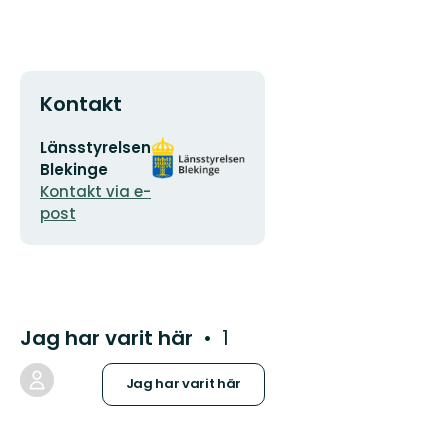
Kontakt
E-
Organisationens
Länsstyrelsen
postadress
logotyp
Blekinge
Kontakt via e-
post
Jag har varit här
1
Jag har varit här