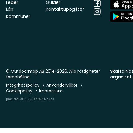
Facebook
App
Leder
Guider
Store
Län
Kontaktuppgifter
Instagram
App
Kommuner
Store
© Outdoormap AB 2014-2026. Alla rättigheter
Skaffa Natu
förbehållna.
organisat
Integritetspolicy
Användarvillkor
Cookiepolicy
Impressum
phx-sto-01 · 26.7.1 (449747a8c)