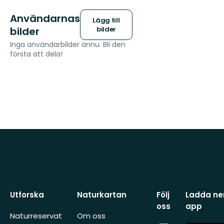
Användarnas
Lägg till
bilder
bilder
Inga användarbilder ännu. Bli den
första att dela!
Utforska
Naturkartan
Följ
Ladda ner
oss
app
Naturreservat
Om oss