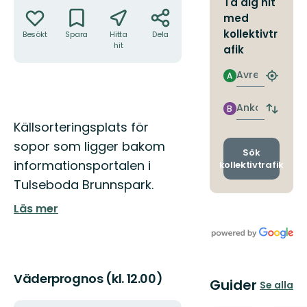
Ta dig hit
med
kollektivtr
Besökt
Spara
Hitta
Dela
hit
afik
Avresa
A
Hitta
närmas
hållpla
Ankomst
B
Byt
Beskrivning
Källsorteringsplats för
avgång
och
sopor som ligger bakom
ankomst
Sök
informationsportalen i
kollektivtrafik
Tulseboda Brunnspark.
Läs mer
Väderprognos (kl. 12.00)
Guider
Se alla