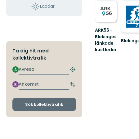
Laddar...
ARK56 -
Blekinges
Bleking
länkade
Välkom
kustleder
Ta dig hit med
till
Länkade
kollektivtrafik
Blekinge
kustleder
i
Avresa
A
Hitta
ett
närmaste
Unesco
hållplats
Ankomst
biosfärområde
B
Byt
avgångs-
och
ankomsthållplatser
Sök kollektivtrafik