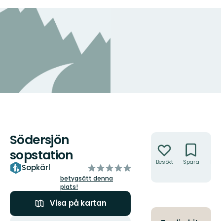
Södersjön
Åtgärder
sopstation
Besökt
Spara
Hitt
av
Sopkärl
hit
5
betygsätt denna
plats!
stjärnor
Visa på kartan
Åtgärder