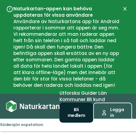
Naturkartan-appen kan behöva
Stän
uppdateras för vissa användare
Användare av Naturkartans app för Android
rapporterar i sommar att appen är seg mm.
Vi rekommenderar att man raderar appen
helt från sin telefon i så fall och laddar ned
igen! Då skall den fungera bättre. Den
befintliga appen skall ersättas av en ny app
efter sommaren. Den gamla appen laddar
all data för hela landet lokalt i appen (för
att klara offline-läge) men det innebär att
den blir för stor för vissa telefoner - då
behöver den raderas och laddas ned igen!
Utforska
Guider
Län
Kommuner
Bli kund
Bli
Logga
medlem
in
Södersjön sopstation