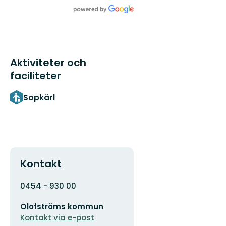
Aktiviteter och
faciliteter
Sopkärl
Kontakt
Adress
0454 - 930 00
E-
Olofströms kommun
postadress
Kontakt via e-post