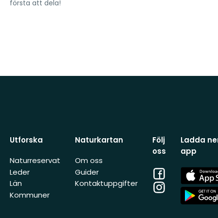
första att dela!
Utforska
Naturkartan
Följ
Ladda ner
oss
app
Naturreservat
Om oss
Facebook
App
Leder
Guider
Store
Län
Kontaktuppgifter
Instagram
App
Kommuner
Store