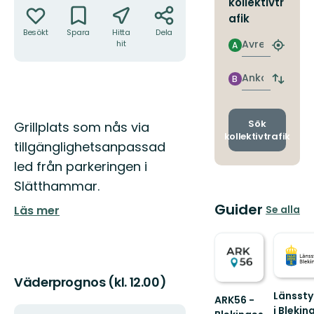
kollektivtr
afik
Besökt
Spara
Hitta
Dela
Avresa
hit
A
Hitta
närmas
hållpla
Ankomst
B
Byt
avgång
och
ankomst
Beskrivning
Sök
Grillplats som nås via
kollektivtrafik
tillgänglighetsanpassad
led från parkeringen i
Slätthammar.
Guider
Se alla
Läs mer
Väderprognos (kl. 12.00)
Länssty
ARK56 -
i Blekin