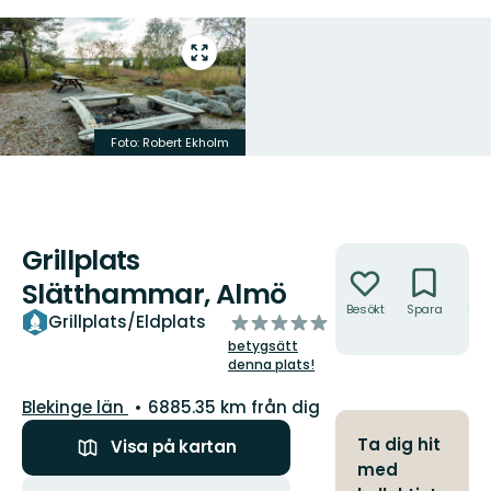
Gå
till
helskärmsläge
Foto: Robert Ekholm
Grillplats
Åtgärder
Slätthammar, Almö
Besökt
Spara
Hitt
av
Grillplats/Eldplats
hit
5
betygsätt
stjärnor
denna plats!
Län:
Blekinge län
6885.35 km från dig
Ta dig hit
Visa på kartan
med
Åtgärder