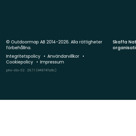
© Outdoormap AB 2014-2026. Alla rättigheter
Skaffa Natu
förbehållna.
organisat
Integritetspolicy
Användarvillkor
Cookiepolicy
Impressum
phx-sto-02 · 26.7.1 (449747a8c)