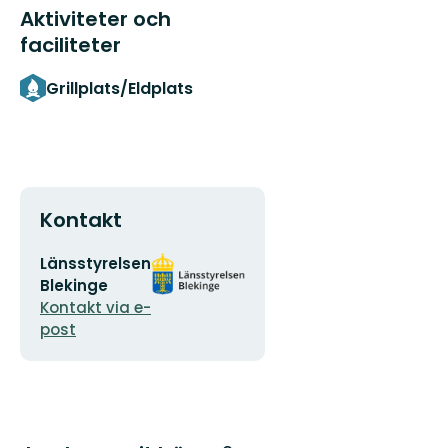
Aktiviteter och
faciliteter
Grillplats/Eldplats
Kontakt
E-
Organisationens
Länsstyrelsen
postadress
logotyp
Blekinge
Kontakt via e-
post