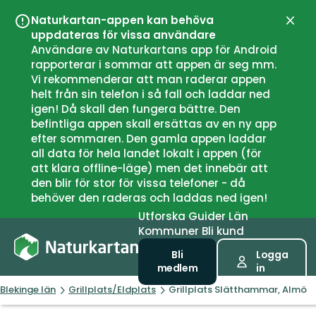
Naturkartan-appen kan behöva
Stän
uppdateras för vissa användare
Användare av Naturkartans app för Android
rapporterar i sommar att appen är seg mm.
Vi rekommenderar att man raderar appen
helt från sin telefon i så fall och laddar ned
igen! Då skall den fungera bättre. Den
befintliga appen skall ersättas av en ny app
efter sommaren. Den gamla appen laddar
all data för hela landet lokalt i appen (för
att klara offline-läge) men det innebär att
den blir för stor för vissa telefoner - då
behöver den raderas och laddas ned igen!
Utforska
Guider
Län
Kommuner
Bli kund
Bli
Logga
medlem
in
Blekinge län
Grillplats/Eldplats
Grillplats Slätthammar, Almö