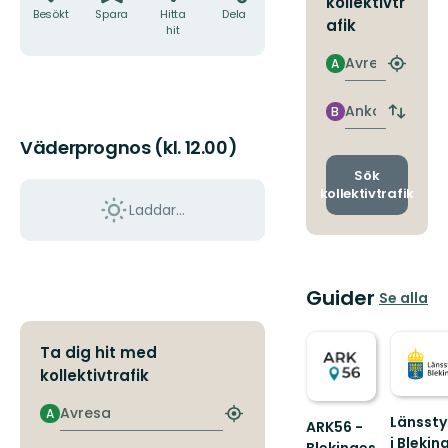
kollektivtr
Besökt
Spara
Hitta
Dela
afik
hit
Avresa
A
Hitta
närmas
hållpla
Ankomst
B
Byt
avgång
Väderprognos (kl. 12.00)
och
ankomst
Sök
kollektivtrafik
Laddar...
Guider
Se alla
Ta dig hit med
kollektivtrafik
Avresa
A
Hitta
Länssty
ARK56 -
närmaste
i Blekin