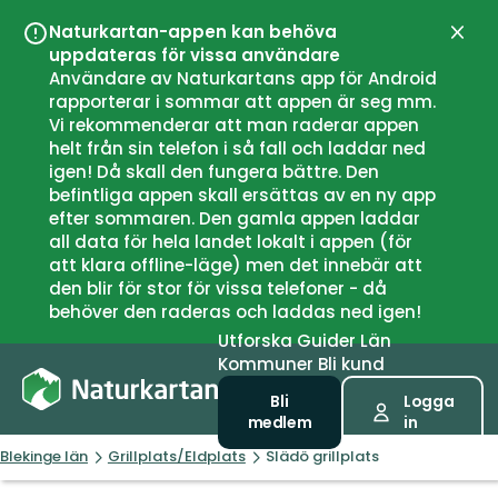
Naturkartan-appen kan behöva
Stän
uppdateras för vissa användare
Användare av Naturkartans app för Android
rapporterar i sommar att appen är seg mm.
Vi rekommenderar att man raderar appen
helt från sin telefon i så fall och laddar ned
igen! Då skall den fungera bättre. Den
befintliga appen skall ersättas av en ny app
efter sommaren. Den gamla appen laddar
all data för hela landet lokalt i appen (för
att klara offline-läge) men det innebär att
den blir för stor för vissa telefoner - då
behöver den raderas och laddas ned igen!
Utforska
Guider
Län
Kommuner
Bli kund
Bli
Logga
medlem
in
Blekinge län
Grillplats/Eldplats
Slädö grillplats