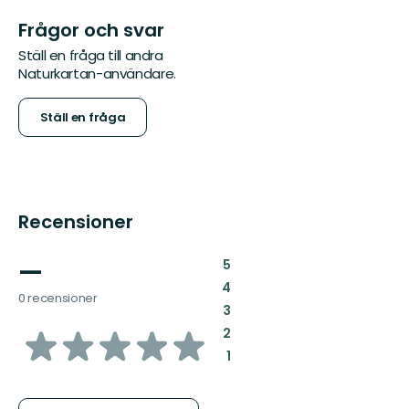
Frågor och svar
Ställ en fråga till andra
Naturkartan-användare.
Ställ en fråga
Recensioner
—
:
5
:
4
0 recensioner
:
3
av
:
2
:
1
5