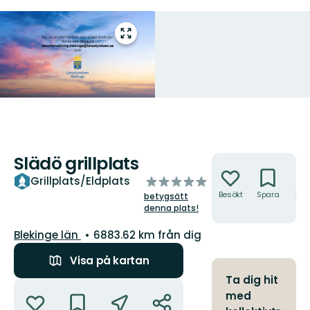
Gå
till
helskärmsläge
Slädö grillplats
Åtgärder
av
Grillplats/Eldplats
5
Besökt
Spara
Hitt
betygsätt
hit
stjärnor
denna plats!
Län:
Blekinge län
6883.62 km från dig
Visa på kartan
Ta dig hit
Åtgärder
med