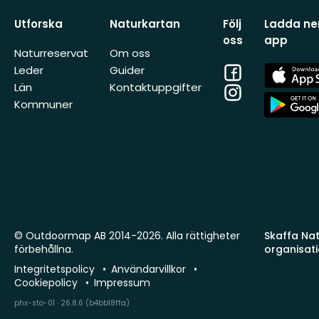
Utforska
Naturkartan
Följ
Ladda ner
oss
app
Naturreservat
Om oss
Facebook
App
Leder
Guider
Store
Län
Kontaktuppgifter
Instagram
App
Kommuner
Store
© Outdoormap AB 2014-2026. Alla rättigheter
Skaffa Natu
förbehållna.
organisat
Integritetspolicy
Användarvillkor
Cookiepolicy
Impressum
phx-sto-01 · 26.8.6 (b4bb18ffa)