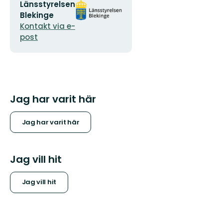
E-
Organisationens
Länsstyrelsen
postadress
logotyp
Blekinge
Kontakt via e-
post
Jag har varit här
Jag har varit här
Jag vill hit
Jag vill hit