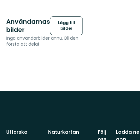
Användarnas
Lägg till
bilder
bilder
Inga användarbilder ännu. Bli den
första att dela!
Utforska
Naturkartan
Följ
Ladda ner
oss
app