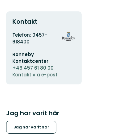
Kontakt
Adress
Organisationens
Telefon: 0457-
logotyp
618400
E-
Ronneby
postadress
Kontaktcenter
+46 457 61 80 00
Kontakt via e-post
Jag har varit här
Jag har varit här