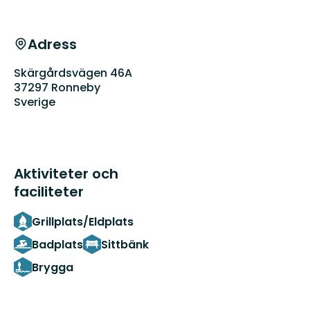
Adress
Skärgårdsvägen 46A
37297 Ronneby
Sverige
Aktiviteter och
faciliteter
Grillplats/Eldplats
Badplats
Sittbänk
Brygga