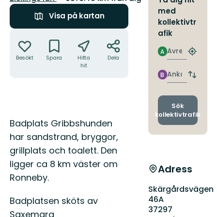
med
Visa på kartan
kollektivtr
Åtgärder
afik
Avresa
A
Hitta
Besökt
Spara
Hitta
Dela
närmas
hit
hållpla
Ankomst
B
Byt
avgång
och
ankomst
Sök
kollektivtrafik
Beskrivning
Badplats Gribbshunden
har sandstrand, bryggor,
grillplats och toalett. Den
ligger ca 8 km väster om
Adress
Ronneby.
Skärgårdsvägen
46A
Badplatsen sköts av
37297
Saxemara