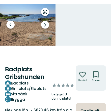
Gå
till
helskärmsläge
Föregående
Nästa
bild
bildspel
Badplats
Åtgärder
Gribshunden
Besökt
Spara
Hitt
Badplats
av
hit
Grillplats/Eldplats
5
Sittbänk
betygsätt
stjärnor
denna plats!
Brygga
Län:
Blekinge län
6873.46 km från dig
Ta dig hit