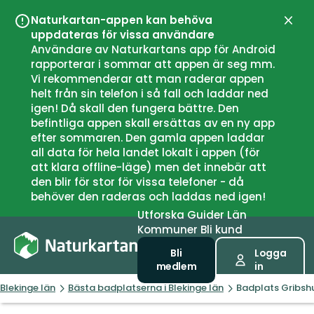
Naturkartan-appen kan behöva
Stän
uppdateras för vissa användare
Användare av Naturkartans app för Android
rapporterar i sommar att appen är seg mm.
Vi rekommenderar att man raderar appen
helt från sin telefon i så fall och laddar ned
igen! Då skall den fungera bättre. Den
befintliga appen skall ersättas av en ny app
efter sommaren. Den gamla appen laddar
all data för hela landet lokalt i appen (för
att klara offline-läge) men det innebär att
den blir för stor för vissa telefoner - då
behöver den raderas och laddas ned igen!
Utforska
Guider
Län
Kommuner
Bli kund
Bli
Logga
medlem
in
Blekinge län
Bästa badplatserna i Blekinge län
Badplats Gribsh