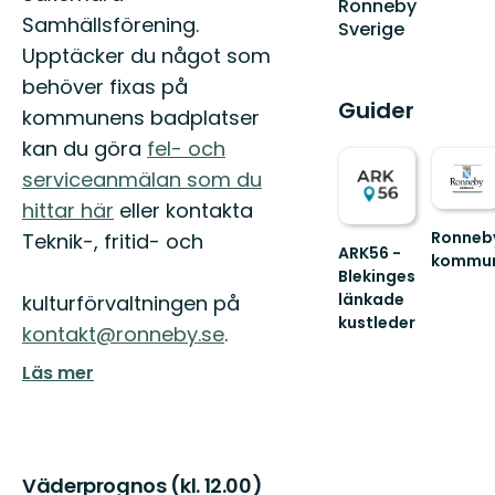
Ronneby
Samhällsförening.
Sverige
Upptäcker du något som
behöver fixas på
Guider
kommunens badplatser
kan du göra
fel- och
serviceanmälan som du
hittar här
eller kontakta
Ronneb
Teknik-, fritid- och
ARK56 -
kommu
Blekinges
Välkom
länkade
kulturförvaltningen på
till
hjärtat
kustleder
kontakt@ronneby.se
.
Länkade
i
kustleder
Sveriges
Läs mer
i
trädgård
ett
Unesco
biosfärområde
Väderprognos (kl. 12.00)