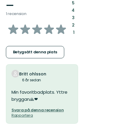
—
:
5
:
4
1 recension
:
3
av
:
2
:
1
5
stjärnor
Betygsätt denna plats
Britt ohlsson
6 år sedan
Min favoritbadplats. Yttre
bryggan🙏❤
Svara på denna recension
Rapportera